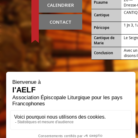
Psaume
CALENDRIER
Dresse-t
vaillanc
CANTIQU
Cantique
CONTACT
1 Jn 3, 1
Péricope
Cantique de
Le Seign
Marie
Avec un 
Conclusion
disons-lu