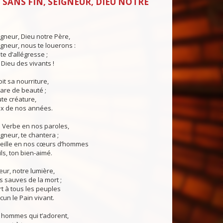
 SANS FIN, SEIGNEUR, DIEU NOTRE
igneur, Dieu notre Père,
igneur, nous te louerons :
te d’allégresse ;
 Dieu des vivants !
it sa nourriture,
pare de beauté ;
te créature,
rix de nos années.
n Verbe en nos paroles,
igneur, te chantera ;
veille en nos cœurs d’hommes
ls, ton bien-aimé.
eur, notre lumière,
s sauves de la mort ;
rt à tous les peuples
cun le Pain vivant.
 hommes qui t’adorent,