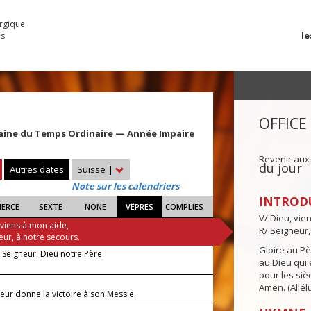
urgique
le
es
OFFICE
aine du Temps Ordinaire — Année Impaire
Revenir aux
du jour
Autres dates
Suisse
|
Note sur les calendriers
INTROD
IERCE
SEXTE
NONE
VÊPRES
COMPLIES
V/ Dieu, vie
 viens à mon aide,
R/ Seigneur,
eur, à notre secours.
Gloire au Pèr
, Seigneur, Dieu notre Père
au Dieu qui e
pour les siè
Amen. (Allélu
eur donne la victoire à son Messie.