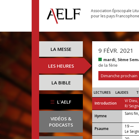
Association Épiscopale Lit
pour les pays Francophon
LA MESSE
9 FÉVR. 2021
mardi, 5ème Sem
de la férie
LES HEURES
Dimanche prochain
LA BIBLE
LECTURES
LAUDES
T
V/ Dieu,
L'AELF
Introduction
R/ Seign
Sans fin
...
Hymne
VIDÉOS &
PODCASTS
19 —
Psaume
Le Seign
20 —