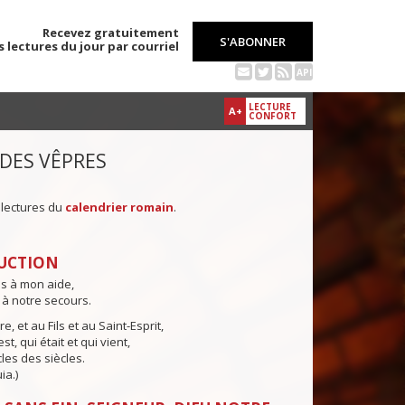
Recevez gratuitement
S'ABONNER
s lectures du jour par courriel
API
LECTURE
A+
CONFORT
 DES VÊPRES
 lectures du
calendrier romain
.
UCTION
ns à mon aide,
 à notre secours.
e, et au Fils et au Saint-Esprit,
st, qui était et qui vient,
cles des siècles.
ia.)