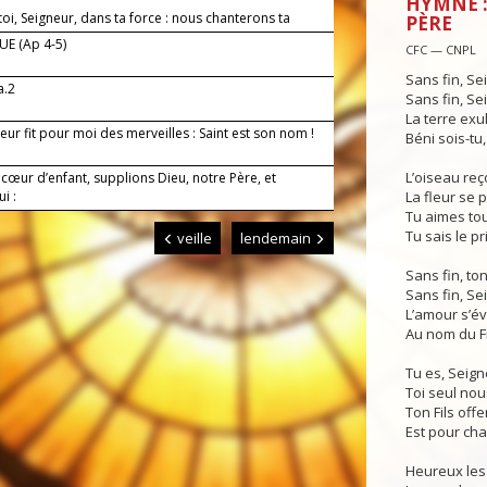
HYMNE :
oi, Seigneur, dans ta force : nous chanterons ta
PÈRE
e.
E (Ap 4-5)
CFC — CNPL
Sans fin, Se
a.2
Sans fin, Se
La terre exul
eur fit pour moi des merveilles : Saint est son nom !
Béni sois-tu,
L’oiseau reço
cœur d’enfant, supplions Dieu, notre Père, et
i :
La fleur se 
Tu aimes tou
Tu sais le p
veille
lendemain
Sans fin, to
Sans fin, Se
L’amour s’é
Au nom du Fi
Tu es, Seign
Toi seul nou
Ton Fils offe
Est pour cha
Heureux les