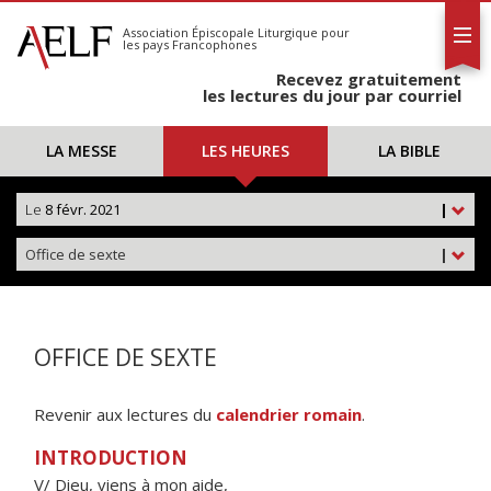
L'AELF
S'abonner
Association Épiscopale Liturgique
pour
les pays Francophones
Calendrier
Recevez gratuitement
Contact
les lectures du jour par courriel
LA MESSE
LES HEURES
LA BIBLE
Le
8 févr. 2021
|
Office de sexte
|
OFFICE DE SEXTE
Revenir aux lectures du
calendrier romain
.
INTRODUCTION
V/ Dieu, viens à mon aide,