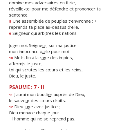
domine mes advers
a
ires en furie,
réveille-toi pour me défendre et prononc
e
r ta
sentence.
Une assemblée de pe
u
ples t'environne : +
8
reprends ta pl
a
ce au-dessus d'elle,
Seigneur qui arb
i
tres les nations.
9
Juge-moi, Seigne
u
r, sur ma justice :
mon innocence p
a
rle pour moi.
Mets fin à la r
a
ge des impies,
10
afferm
i
s le juste,
toi qui scrutes les cœ
u
rs et les reins,
Die
u
, le juste.
PSAUME : 7 - II
J'aurai mon boucli
e
r auprès de Dieu,
11
le sauve
u
r des cœurs droits.
Dieu j
u
ge avec justice ;
12
Dieu menace chaque jour
l'homme qui ne se r
e
prend pas.