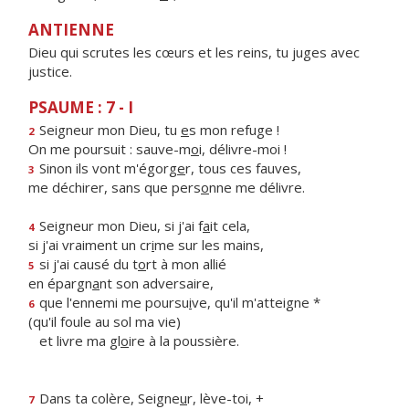
ANTIENNE
Dieu qui scrutes les cœurs et les reins, tu juges avec
justice.
PSAUME : 7 - I
Seigneur mon Dieu, tu
e
s mon refuge !
2
On me poursuit : sauve-m
o
i, délivre-moi !
Sinon ils vont m'égorg
e
r, tous ces fauves,
3
me déchirer, sans que pers
o
nne me délivre.
Seigneur mon Dieu, si j'ai f
a
it cela,
4
si j'ai vraiment un cr
i
me sur les mains,
si j'ai causé du t
o
rt à mon allié
5
en épargn
a
nt son adversaire,
que l'ennemi me poursu
i
ve, qu'il m'atteigne *
6
(qu'il foule au sol ma vie)
et livre ma gl
o
ire à la poussière.
Dans ta colère, Seigne
u
r, lève-toi, +
7