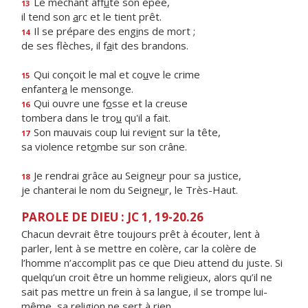
Le méchant aff
û
te son épée,
13
il tend son
a
rc et le tient prêt.
Il se prépare des eng
i
ns de mort ;
14
de ses flèches, il f
a
it des brandons.
Qui conçoit le mal et co
u
ve le crime
15
enfanter
a
le mensonge.
Qui ouvre une f
o
sse et la creuse
16
tombera dans le tro
u
qu'il a fait.
Son mauvais coup lui revi
e
nt sur la tête,
17
sa violence ret
o
mbe sur son crâne.
Je rendrai grâce au Seigne
u
r pour sa justice,
18
je chanterai le nom du Seigne
u
r, le Très-Haut.
PAROLE DE DIEU : JC 1, 19-20.26
Chacun devrait être toujours prêt à écouter, lent à
parler, lent à se mettre en colère, car la colère de
l’homme n’accomplit pas ce que Dieu attend du juste. Si
quelqu’un croit être un homme religieux, alors qu’il ne
sait pas mettre un frein à sa langue, il se trompe lui-
même, sa religion ne sert à rien.