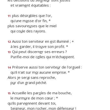
les décisions du Seigne
u
r sont justes
et vraim
e
nt équitables :
plus désir
a
bles que l'or,
11
qu'une m
a
sse d'or fin, *
plus savoure
u
ses que le miel
qui co
u
le des rayons.
Aussi ton serviteur en
e
st illuminé ; +
12
à les garder, il tro
u
ve son profit. *
Qui peut discern
e
r ses erreurs ?
13
Purifie-moi de c
e
lles qui m'échappent.
Préserve aussi ton servite
u
r de l'orgueil :
14
qu'il n'ait sur m
o
i aucune emprise. *
Alors je ser
a
i sans reproche,
p
u
r d'un grand péché.
Accueille les par
o
les de ma bouche,
15
le murm
u
re de mon cœur ; *
qu'ils parvi
e
nnent devant toi,
Seigneur, mon roch
e
r, mon défenseur !