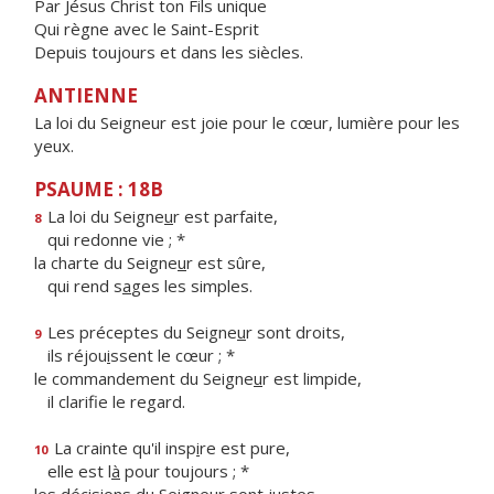
Par Jésus Christ ton Fils unique
Qui règne avec le Saint-Esprit
Depuis toujours et dans les siècles.
ANTIENNE
La loi du Seigneur est joie pour le cœur, lumière pour les
yeux.
PSAUME : 18B
La loi du Seigne
u
r est parfaite,
8
qui redonne vie ; *
la charte du Seigne
u
r est sûre,
qui rend s
a
ges les simples.
Les préceptes du Seigne
u
r sont droits,
9
ils réjou
i
ssent le cœur ; *
le commandement du Seigne
u
r est limpide,
il clarif
e le regard.
La crainte qu'il insp
i
re est pure,
10
elle est l
à
pour toujours ; *