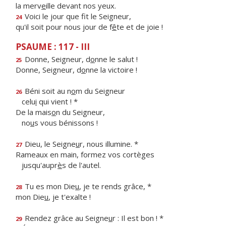
la merv
e
ille devant nos yeux.
Voici le jour que f
t le Seigneur,
24
qu'il soit pour nous jour de f
ê
te et de joie !
PSAUME : 117 - III
Donne, Seigneur, d
o
nne le salut !
25
Donne, Seigneur, d
o
nne la victoire !
Béni soit au n
o
m du Seigneur
26
celu
i
qui vient ! *
De la mais
o
n du Seigneur,
no
u
s vous bénissons !
Dieu, le Seigne
u
r, nous illumine. *
27
Rameaux en main, formez vos cortèges
jusqu'aupr
è
s de l'autel.
Tu es mon Die
u
, je te rends grâce, *
28
mon Die
u
, je t'exalte !
Rendez grâce au Seigne
u
r : Il est bon ! *
29