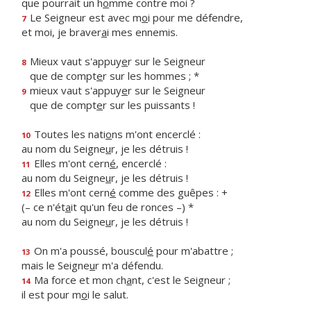
que pourrait un h
o
mme contre moi ?
Le Seigneur est avec m
o
i pour me défendre,
7
et moi, je braver
a
i mes ennemis.
Mieux vaut s'appuy
e
r sur le Seigneur
8
que de compt
e
r sur les hommes ; *
mieux vaut s'appuy
e
r sur le Seigneur
9
que de compt
e
r sur les puissants !
Toutes les nati
o
ns m'ont encerclé :
10
au nom du Seigne
u
r, je les détruis !
Elles m'ont cern
é
, encerclé :
11
au nom du Seigne
u
r, je les détruis !
Elles m'ont cern
é
comme des guêpes : +
12
(– ce n'ét
a
it qu'un feu de ronces –) *
au nom du Seigne
u
r, je les détruis !
On m'a poussé, bouscul
é
pour m'abattre ;
13
mais le Seigne
u
r m'a défendu.
Ma force et mon ch
a
nt, c'est le Seigneur ;
14
il est pour m
o
i le salut.