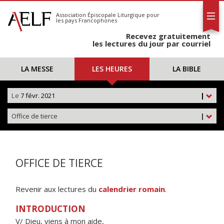
L'AELF
S'abonner
Association Épiscopale Liturgique
pour
les pays Francophones
Calendrier
Recevez gratuitement
Contact
les lectures du jour par courriel
LA MESSE
LES HEURES
LA BIBLE
Le
7 févr. 2021
|
Office de tierce
|
OFFICE DE TIERCE
Revenir aux lectures du
calendrier romain
.
INTRODUCTION
V/ Dieu, viens à mon aide,