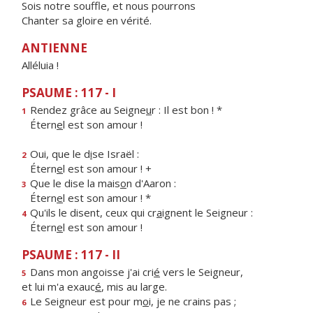
Sois notre souffle, et nous pourrons
Chanter sa gloire en vérité.
ANTIENNE
Alléluia !
PSAUME : 117 - I
Rendez grâce au Seigne
u
r : Il est bon ! *
1
Étern
e
l est son amour !
Oui, que le d
i
se Israël :
2
Étern
e
l est son amour ! +
Que le dise la mais
o
n d'Aaron :
3
Étern
e
l est son amour ! *
Qu'ils le disent, ceux qui cr
a
ignent le Seigneur :
4
Étern
e
l est son amour !
PSAUME : 117 - II
Dans mon angoisse j'ai cri
é
vers le Seigneur,
5
et lui m'a exauc
é
, mis au large.
Le Seigneur est pour m
o
i, je ne crains pas ;
6