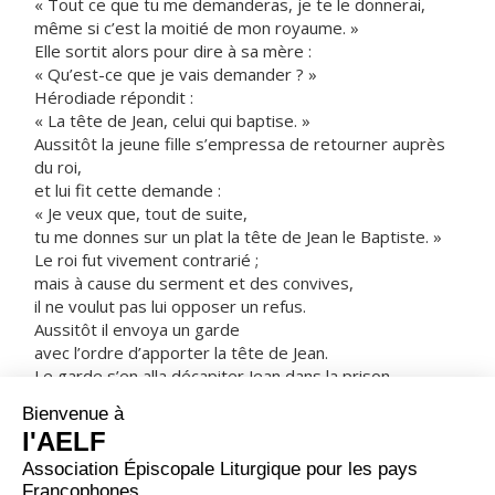
« Tout ce que tu me demanderas, je te le donnerai,
même si c’est la moitié de mon royaume. »
Elle sortit alors pour dire à sa mère :
« Qu’est-ce que je vais demander ? »
Hérodiade répondit :
« La tête de Jean, celui qui baptise. »
Aussitôt la jeune fille s’empressa de retourner auprès
du roi,
et lui fit cette demande :
« Je veux que, tout de suite,
tu me donnes sur un plat la tête de Jean le Baptiste. »
Le roi fut vivement contrarié ;
mais à cause du serment et des convives,
il ne voulut pas lui opposer un refus.
Aussitôt il envoya un garde
avec l’ordre d’apporter la tête de Jean.
Le garde s’en alla décapiter Jean dans la prison.
Il apporta la tête sur un plat,
la donna à la jeune fille,
et la jeune fille la donna à sa mère.
Ayant appris cela,