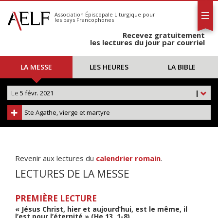
L'AELF
S'abonner
Association Épiscopale Liturgique
pour
les pays Francophones
Calendrier
Recevez gratuitement
Contact
les lectures du jour par courriel
LA MESSE
LES HEURES
LA BIBLE
Le
5 févr. 2021
|
Ste Agathe, vierge et martyre
Revenir aux lectures du
calendrier romain
.
LECTURES DE LA MESSE
PREMIÈRE LECTURE
« Jésus Christ, hier et aujourd’hui, est le même, il
l’est pour l’éternité » (He 13, 1-8)