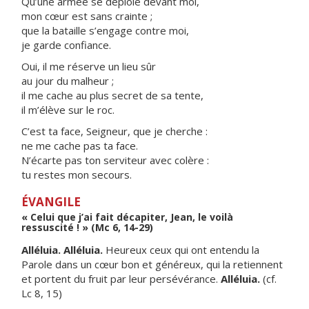
Qu’une armée se déploie devant moi,
mon cœur est sans crainte ;
que la bataille s’engage contre moi,
je garde confiance.
Oui, il me réserve un lieu sûr
au jour du malheur ;
il me cache au plus secret de sa tente,
il m’élève sur le roc.
C’est ta face, Seigneur, que je cherche :
ne me cache pas ta face.
N’écarte pas ton serviteur avec colère :
tu restes mon secours.
ÉVANGILE
« Celui que j’ai fait décapiter, Jean, le voilà
ressuscité ! » (Mc 6, 14-29)
Alléluia. Alléluia.
Heureux ceux qui ont entendu la
Parole dans un cœur bon et généreux, qui la retiennent
et portent du fruit par leur persévérance.
Alléluia.
(cf.
Lc 8, 15)