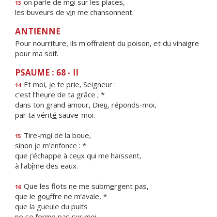
on parle de m
o
i sur les places,
13
les buveurs de v
i
n me chansonnent.
ANTIENNE
Pour nourriture, ils m'offraient du poison, et du vinaigre
pour ma soif.
PSAUME : 68 - II
Et moi, je te pr
i
e, Seigneur :
14
c’est l’he
u
re de ta grâce ; *
dans ton grand amour, Die
u
, réponds-moi,
par ta vérit
é
sauve-moi.
Tire-m
o
i de la boue,
15
sin
o
n je m’enfonce : *
que j’échappe à ce
u
x qui me haïssent,
à l’ab
î
me des eaux.
Que les flots ne me subm
e
rgent pas,
16
que le go
u
ffre ne m’avale, *
que la gue
u
le du puits
ne se ferme p
a
s sur moi.