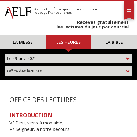
L'AELF
S'abonner
Association Épiscopale Liturgique
pour
les pays Francophones
Calendrier
Recevez gratuitement
Contact
les lectures du jour par courriel
LA MESSE
LES HEURES
LA BIBLE
Le
29 janv. 2021
|
Office des lectures
|
OFFICE DES LECTURES
INTRODUCTION
V/ Dieu, viens à mon aide,
R/ Seigneur, à notre secours.