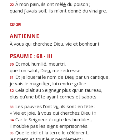
À mon pain, ils ont mêl
é
du poison ;
22
quand j’avais soif, ils m’ont donn
é
du vinaigre.
[23-29]
ANTIENNE
À vous qui cherchez Dieu, vie et bonheur !
PSAUME : 68 - III
Et moi, humili
é
, meurtri,
30
que ton salut, Die
u
, me redresse.
Et je louerai le nom de Die
u
par un cantique,
31
je vais le magnifi
e
r, lui rendre grâce.
Cela plaît au Seigne
u
r plus qu’un taureau,
32
plus qu’une bête ayant c
o
rnes et sabots.
Les pauvres l’ont v
u
, ils sont en fête :
33
« Vie et joie, à vo
u
s qui cherchez Dieu ! »
Car le Seigneur éco
u
te les humbles,
34
il n’oublie pas les si
e
ns emprisonnés.
Que le ciel et la t
e
rre le célèbrent,
35
les mers et to
u
t leur peuplement !