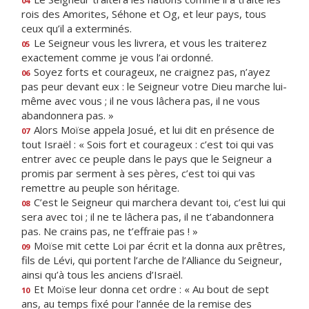
04
rois des Amorites, Séhone et Og, et leur pays, tous
ceux qu’il a exterminés.
Le Seigneur vous les livrera, et vous les traiterez
05
exactement comme je vous l’ai ordonné.
Soyez forts et courageux, ne craignez pas, n’ayez
06
pas peur devant eux : le Seigneur votre Dieu marche lui-
même avec vous ; il ne vous lâchera pas, il ne vous
abandonnera pas. »
Alors Moïse appela Josué, et lui dit en présence de
07
tout Israël : « Sois fort et courageux : c’est toi qui vas
entrer avec ce peuple dans le pays que le Seigneur a
promis par serment à ses pères, c’est toi qui vas
remettre au peuple son héritage.
C’est le Seigneur qui marchera devant toi, c’est lui qui
08
sera avec toi ; il ne te lâchera pas, il ne t’abandonnera
pas. Ne crains pas, ne t’effraie pas ! »
Moïse mit cette Loi par écrit et la donna aux prêtres,
09
fils de Lévi, qui portent l’arche de l’Alliance du Seigneur,
ainsi qu’à tous les anciens d’Israël.
Et Moïse leur donna cet ordre : « Au bout de sept
10
ans, au temps fixé pour l’année de la remise des