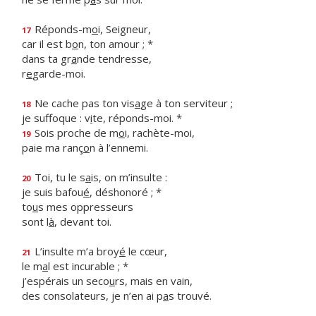
Réponds-m
o
i, Seigneur,
17
car il est b
o
n, ton amour ; *
dans ta gr
a
nde tendresse,
r
e
garde-moi.
Ne cache pas ton vis
a
ge à ton serviteur ;
18
je suffoque : v
i
te, réponds-moi. *
Sois proche de m
o
i, rachète-moi,
19
paie ma ranç
o
n à l’ennemi.
Toi, tu le s
a
is, on m’insulte :
20
je suis bafou
é
, déshonoré ; *
to
u
s mes oppresseurs
sont l
à
, devant toi.
L’insulte m’a broy
é
le cœur,
21
le m
a
l est incurable ; *
j’espérais un seco
u
rs, mais en vain,
des consolateurs, je n’en ai p
a
s trouvé.