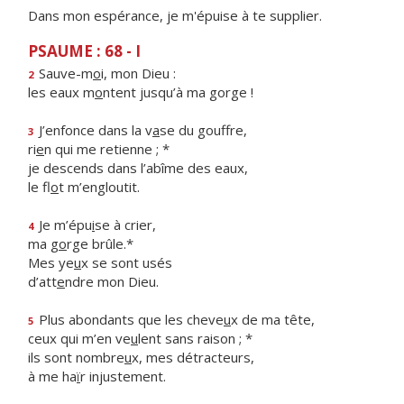
Dans mon espérance, je m'épuise à te supplier.
PSAUME : 68 - I
Sauve-m
o
i, mon Dieu :
2
les eaux m
o
ntent jusqu’à ma gorge !
J’enfonce dans la v
a
se du gouffre,
3
ri
e
n qui me retienne ; *
je descends dans l’abîme des eaux,
le fl
o
t m’engloutit.
Je m’épu
i
se à crier,
4
ma g
o
rge brûle.*
Mes ye
u
x se sont usés
d’att
e
ndre mon Dieu.
Plus abondants que les cheve
u
x de ma tête,
5
ceux qui m’en ve
u
lent sans raison ; *
ils sont nombre
u
x, mes détracteurs,
à me ha
ï
r injustement.