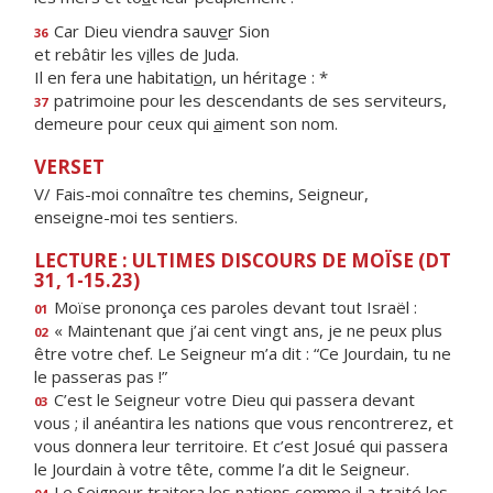
Car Dieu viendra sauv
e
r Sion
36
et rebâtir les v
i
lles de Juda.
Il en fera une habitati
o
n, un héritage : *
patrimoine pour les descendants de ses serviteurs,
37
demeure pour ceux qui
a
iment son nom.
VERSET
V/ Fais-moi connaître tes chemins, Seigneur,
enseigne-moi tes sentiers.
LECTURE : ULTIMES DISCOURS DE MOÏSE (DT
31, 1-15.23)
Moïse prononça ces paroles devant tout Israël :
01
« Maintenant que j’ai cent vingt ans, je ne peux plus
02
être votre chef. Le Seigneur m’a dit : “Ce Jourdain, tu ne
le passeras pas !”
C’est le Seigneur votre Dieu qui passera devant
03
vous ; il anéantira les nations que vous rencontrerez, et
vous donnera leur territoire. Et c’est Josué qui passera
le Jourdain à votre tête, comme l’a dit le Seigneur.
Le Seigneur traitera les nations comme il a traité les