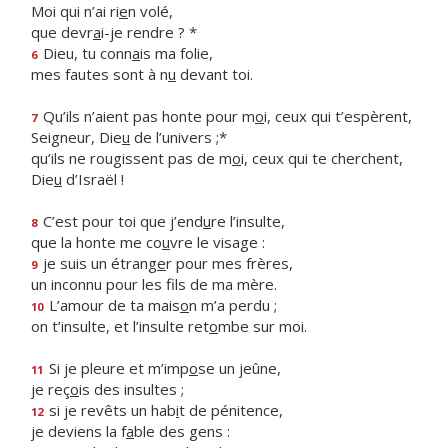
Moi qui n’ai ri
e
n volé,
que devr
a
i-je rendre ? *
Dieu, tu conn
a
is ma folie,
6
mes fautes sont à n
u
devant toi.
Qu’ils n’aient pas honte pour m
o
i, ceux qui t’espèrent,
7
Seigneur, Die
u
de l’univers ;*
qu’ils ne rougissent pas de m
o
i, ceux qui te cherchent,
Die
u
d’Israël !
C’est pour toi que j’end
u
re l’insulte,
8
que la honte me co
u
vre le visage :
je suis un étrang
e
r pour mes frères,
9
un inconnu pour les f
ls de ma mère.
L’amour de ta mais
o
n m’a perdu ;
10
on t’insulte, et l’insulte ret
o
mbe sur moi.
Si je pleure et m’imp
o
se un jeûne,
11
je reç
o
is des insultes ;
si je revêts un hab
i
t de pénitence,
12
je deviens la f
a
ble des gens :