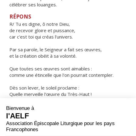
célébrer ses louanges.
RÉPONS
R/ Tu es digne, ô notre Dieu,
de recevoir gloire et puissance,
car c'est toi qui créas l'univers.
Par sa parole, le Seigneur a fait ses œuvres,
et la création obéit à sa volonté.
Que toutes ses œuvres sont aimables :
comme une étincelle que l'on pourrait contempler.
Dès son lever, le soleil proclame :
Quelle merveille l'œuvre du Très-Haut !
ORAISON
Tu protèges, Seigneur, ceux qui comptent sur toi ; sans
toi rien n'est fort et rien n'est saint : multiplie pour nous
tes gestes de miséricorde afin que, sous ta conduite,