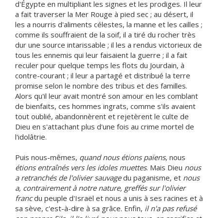
d'Égypte en multipliant les signes et les prodiges. Il leur
a fait traverser la Mer Rouge à pied sec ; au désert, il
les a nourris d'aliments célestes, la manne et les cailles ;
comme ils souffraient de la soif, il a tiré du rocher très
dur une source intarissable ; il les a rendus victorieux de
tous les ennemis qui leur faisaient la guerre ; il a fait
reculer pour quelque temps les flots du Jourdain, à
contre-courant ; il leur a partagé et distribué la terre
promise selon le nombre des tribus et des familles.
Alors qu'il leur avait montré son amour en les comblant
de bienfaits, ces hommes ingrats, comme s'ils avaient
tout oublié, abandonnèrent et rejetèrent le culte de
Dieu en s'attachant plus d'une fois au crime mortel de
l'idolâtrie.
Puis nous-mêmes,
quand nous étions païens
, nous
étions entraînés vers les idoles muettes
. Mais Dieu
nous
a retranchés de l'olivier sauvage
du paganisme, et
nous
a, contrairement à notre nature, greffés sur l'olivier
franc
du peuple d'Israël et nous a unis à ses racines et à
sa sève, c'est-à-dire à sa grâce. Enfin,
il n'a pas refusé