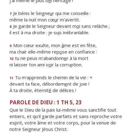
j'ai même le plus b
e
l héritage !
Je bénis le Seigne
u
r qui me conseille :
7
même la nuit mon cœ
u
r m'avertit.
Je garde le Seigneur devant m
o
i sans relâche ;
8
il est à ma droite : je su
i
s inébranlable.
Mon cœur exulte, mon
â
me est en fête,
9
ma chair elle-même rep
o
se en confiance :
tu ne peux m'abandonn
e
r à la mort
10
ni laisser ton ami v
o
ir la corruption.
Tu m'apprends le chemin de la vie : +
11
devant ta face, débordem
e
nt de joie !
À ta droite, éternit
é
de délices !
PAROLE DE DIEU : 1 TH 5, 23
Que le Dieu de la paix lui-même vous sanctifie tout
entiers, et qu’il garde parfaits et sans reproche votre
esprit, votre âme et votre corps, pour la venue de
notre Seigneur Jésus Christ.