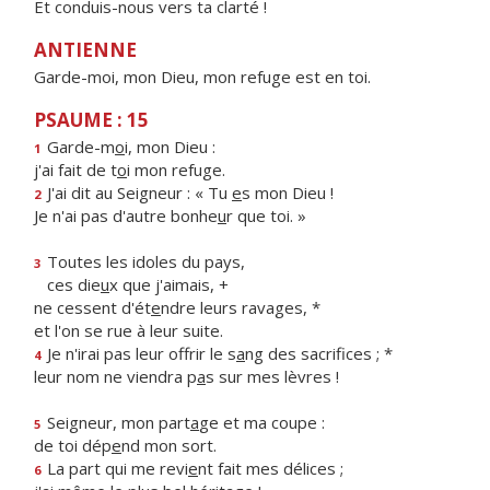
Et conduis-nous vers ta clarté !
ANTIENNE
Garde-moi, mon Dieu, mon refuge est en toi.
PSAUME : 15
Garde-m
o
i, mon Dieu :
1
j'ai fait de t
o
i mon refuge.
J'ai dit au Seigneur : « Tu
e
s mon Dieu !
2
Je n'ai pas d'autre bonhe
u
r que toi. »
Toutes les idoles du pays,
3
ces die
u
x que j'aimais, +
ne cessent d'ét
e
ndre leurs ravages, *
et l'on se rue à leur suite.
Je n'irai pas leur offrir le s
a
ng des sacrifices ; *
4
leur nom ne viendra p
a
s sur mes lèvres !
Seigneur, mon part
a
ge et ma coupe :
5
de toi dép
e
nd mon sort.
La part qui me revi
e
nt fait mes délices ;
6