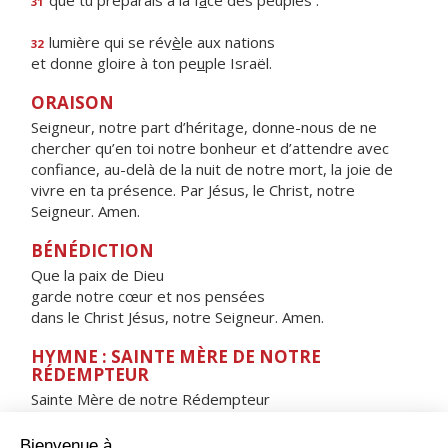
que tu préparais à la f
a
ce des peuples :
31
lumière qui se rév
è
le aux nations
32
et donne gloire à ton pe
u
ple Israël.
ORAISON
Seigneur, notre part d’héritage, donne-nous de ne
chercher qu’en toi notre bonheur et d’attendre avec
confiance, au-delà de la nuit de notre mort, la joie de
vivre en ta présence. Par Jésus, le Christ, notre
Seigneur. Amen.
BÉNÉDICTION
Que la paix de Dieu
garde notre cœur et nos pensées
dans le Christ Jésus, notre Seigneur. Amen.
HYMNE : SAINTE MÈRE DE NOTRE
RÉDEMPTEUR
Sainte Mère de notre Rédempteur
Porte du ciel, toujours ouverte,
Étoile de la mer,