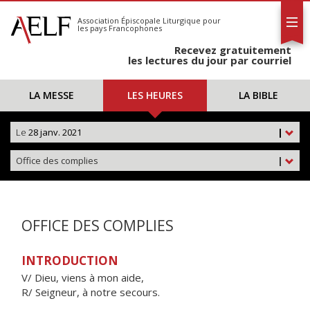
L'AELF
S'abonner
Association Épiscopale Liturgique
pour
les pays Francophones
Calendrier
Recevez gratuitement
Contact
les lectures du jour par courriel
LA MESSE
LES HEURES
LA BIBLE
Le
28 janv. 2021
|
Office des complies
|
OFFICE DES COMPLIES
INTRODUCTION
V/ Dieu, viens à mon aide,
R/ Seigneur, à notre secours.