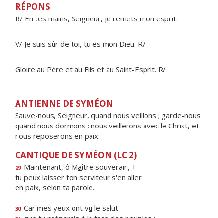
RÉPONS
R/ En tes mains, Seigneur, je remets mon esprit.
V/ Je suis sûr de toi, tu es mon Dieu. R/
Gloire au Père et au Fils et au Saint-Esprit. R/
ANTIENNE DE SYMÉON
Sauve-nous, Seigneur, quand nous veillons ; garde-nous
quand nous dormons : nous veillerons avec le Christ, et
nous reposerons en paix.
CANTIQUE DE SYMÉON (LC 2)
Maintenant, ô M
a
ître souverain, +
29
tu peux laisser ton servite
u
r s'en aller
en paix, sel
o
n ta parole.
Car mes yeux ont v
u
le salut
30