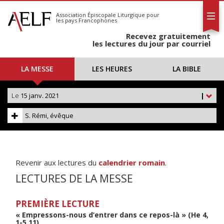
L'AELF
S'abonner
Association Épiscopale Liturgique
pour
les pays Francophones
Calendrier
Recevez gratuitement
Contact
les lectures du jour par courriel
LA MESSE
LES HEURES
LA BIBLE
Le
15 janv. 2021
|
S. Rémi, évêque
Revenir aux lectures du
calendrier romain
.
LECTURES DE LA MESSE
PREMIÈRE LECTURE
« Empressons-nous d’entrer dans ce repos-là » (He 4,
1-5.11)