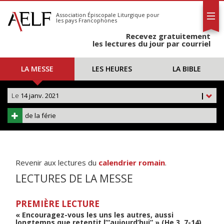
L'AELF
S'abonner
Association Épiscopale Liturgique
pour
les pays Francophones
Calendrier
Recevez gratuitement
Contact
les lectures du jour par courriel
LA MESSE
LES HEURES
LA BIBLE
Le
14 janv. 2021
|
de la férie
Revenir aux lectures du
calendrier romain
.
LECTURES DE LA MESSE
PREMIÈRE LECTURE
« Encouragez-vous les uns les autres, aussi
longtemps que retentit l’“aujourd’hui” » (He 3, 7-14)