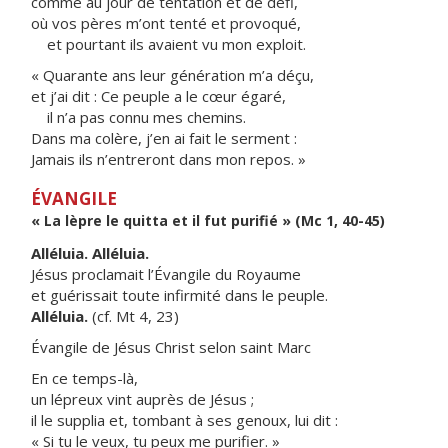
comme au jour de tentation et de défi,
où vos pères m’ont tenté et provoqué,
et pourtant ils avaient vu mon exploit.
« Quarante ans leur génération m’a déçu,
et j’ai dit : Ce peuple a le cœur égaré,
il n’a pas connu mes chemins.
Dans ma colère, j’en ai fait le serment :
Jamais ils n’entreront dans mon repos. »
ÉVANGILE
« La lèpre le quitta et il fut purifié » (Mc 1, 40-45)
Alléluia. Alléluia.
Jésus proclamait l’Évangile du Royaume
et guérissait toute infirmité dans le peuple.
Alléluia.
(cf. Mt 4, 23)
Évangile de Jésus Christ selon saint Marc
En ce temps-là,
un lépreux vint auprès de Jésus ;
il le supplia et, tombant à ses genoux, lui dit :
« Si tu le veux, tu peux me purifier. »