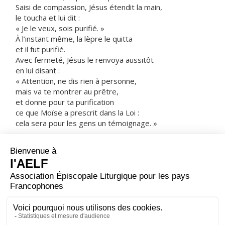
Saisi de compassion, Jésus étendit la main,
le toucha et lui dit :
« Je le veux, sois purifié. »
À l’instant même, la lèpre le quitta
et il fut purifié.
Avec fermeté, Jésus le renvoya aussitôt
en lui disant :
« Attention, ne dis rien à personne,
mais va te montrer au prêtre,
et donne pour ta purification
ce que Moïse a prescrit dans la Loi :
cela sera pour les gens un témoignage. »
Une fois parti,
cet homme se mit à proclamer et à répandre la
nouvelle,
de sorte que Jésus ne pouvait plus entrer ouvertement
dans une ville,
mais restait à l’écart, dans des endroits déserts.
De partout cependant on venait à lui.
– Acclamons la Parole de Dieu.