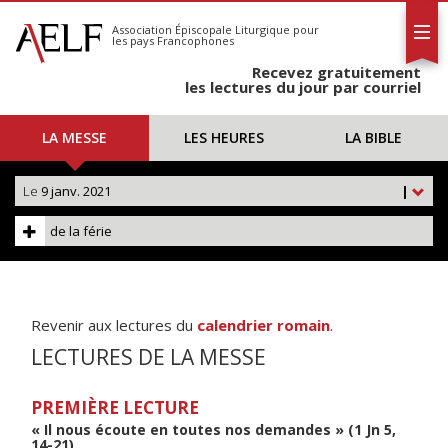
L'AELF
S'abonner
Association Épiscopale Liturgique
pour
les pays Francophones
Calendrier
Recevez gratuitement
Contact
les lectures du jour par courriel
LA MESSE
LES HEURES
LA BIBLE
Le
9 janv. 2021
|
de la férie
Revenir aux lectures du
calendrier romain
.
LECTURES DE LA MESSE
PREMIÈRE LECTURE
« Il nous écoute en toutes nos demandes » (1 Jn 5,
14-21)