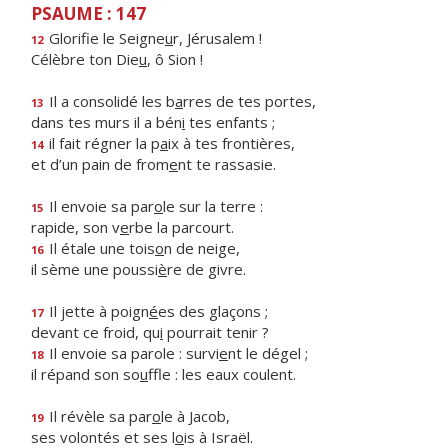
PSAUME : 147
Glorifie le Seigne
u
r, Jérusalem !
12
Célèbre ton Die
u
, ô Sion !
Il a consolidé les b
a
rres de tes portes,
13
dans tes murs il a bén
i
tes enfants ;
il fait régner la p
a
ix à tes frontières,
14
et d’un pain de from
e
nt te rassasie.
Il envoie sa par
o
le sur la terre :
15
rapide, son v
e
rbe la parcourt.
Il étale une tois
o
n de neige,
16
il sème une poussi
è
re de givre.
Il jette à poign
é
es des glaçons ;
17
devant ce froid, qu
i
pourrait tenir ?
Il envoie sa parole : survi
e
nt le dégel ;
18
il répand son so
u
ffle : les eaux coulent.
Il révèle sa par
o
le à Jacob,
19
ses volontés et ses l
o
is à Israël.