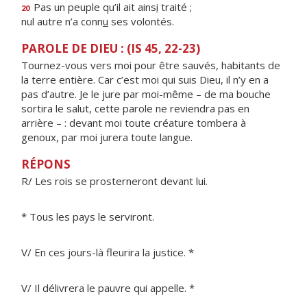
Pas un peuple qu’il ait ains
i
traité ;
20
nul autre n’a conn
u
ses volontés.
PAROLE DE DIEU : (IS 45, 22-23)
Tournez-vous vers moi pour être sauvés, habitants de
la terre entière. Car c’est moi qui suis Dieu, il n’y en a
pas d’autre. Je le jure par moi-même – de ma bouche
sortira le salut, cette parole ne reviendra pas en
arrière – : devant moi toute créature tombera à
genoux, par moi jurera toute langue.
RÉPONS
R/ Les rois se prosterneront devant lui.
* Tous les pays le serviront.
V/ En ces jours-là fleurira la justice. *
V/ Il délivrera le pauvre qui appelle. *