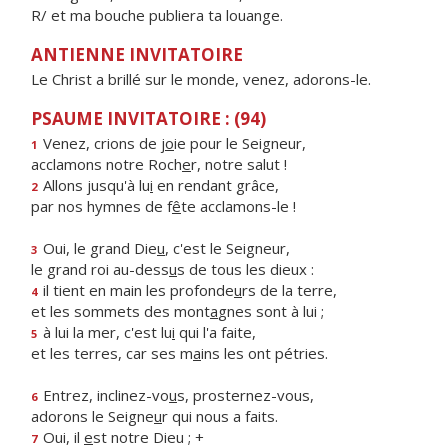
R/ et ma bouche publiera ta louange.
ANTIENNE INVITATOIRE
Le Christ a brillé sur le monde, venez, adorons-le.
PSAUME INVITATOIRE : (94)
Venez, crions de j
o
ie pour le Seigneur,
1
acclamons notre Roch
e
r, notre salut !
Allons jusqu'à lu
i
en rendant grâce,
2
par nos hymnes de f
ê
te acclamons-le !
Oui, le grand Die
u
, c'est le Seigneur,
3
le grand roi au-dess
u
s de tous les dieux :
il tient en main les profonde
u
rs de la terre,
4
et les sommets des mont
a
gnes sont à lui ;
à lui la mer, c'est lu
i
qui l'a faite,
5
et les terres, car ses m
a
ins les ont pétries.
Entrez, inclinez-vo
u
s, prosternez-vous,
6
adorons le Seigne
u
r qui nous a faits.
Oui, il
e
st notre Dieu ; +
7