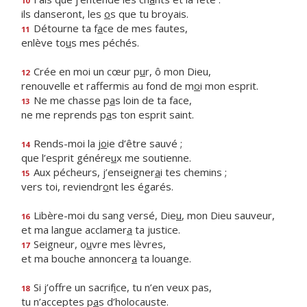
10
ils danseront, les
o
s que tu broyais.
Détourne ta f
a
ce de mes fautes,
11
enlève to
u
s mes péchés.
Crée en moi un cœur p
u
r, ô mon Dieu,
12
renouvelle et raffermis au fond de m
o
i mon esprit.
Ne me chasse p
a
s loin de ta face,
13
ne me reprends p
a
s ton esprit saint.
Rends-moi la j
o
ie d’être sauvé ;
14
que l’esprit génére
u
x me soutienne.
Aux pécheurs, j’enseigner
a
i tes chemins ;
15
vers toi, reviendr
o
nt les égarés.
Libère-moi du sang versé, Die
u
, mon Dieu sauveur,
16
et ma langue acclamer
a
ta justice.
Seigneur, o
u
vre mes lèvres,
17
et ma bouche annoncer
a
ta louange.
Si j’offre un sacrif
i
ce, tu n’en veux pas,
18
tu n’acceptes p
a
s d’holocauste.