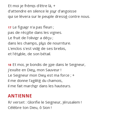
Et moi je frém
i
s d'être là, +
d'attendre en silence le jo
u
r d'angoisse
qui se lèvera sur le peuple dress
é
contre nous.
Le figui
e
r n'a pas fleuri ;
17
pas de réc
o
lte dans les vignes.
Le fruit de l'olivi
e
r a déçu ;
dans les champs, pl
u
s de nourriture.
L'enclos s'est vid
é
de ses brebis,
et l'ét
a
ble, de son bétail.
Et moi, je bondis de j
o
ie dans le Seigneur,
18
j'exulte en Die
u
, mon Sauveur !
Le Seigneur mon Die
u
est ma force ; +
il me donne l'agilit
é
du chamois,
il me fait march
e
r dans les hauteurs.
ANTIENNE
R/ verset : Glorifie le Seigneur, Jérusalem !
Célèbre ton Dieu, ô Sion !