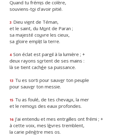
Quand tu frém
i
s de colère,
souviens-t
o
i d'avoir pitié.
Dieu vi
e
nt de Téman,
3
et le saint, du M
o
nt de Paran ;
sa majesté co
u
vre les cieux,
sa gloire empl
i
t la terre.
Son éclat est par
e
il à la lumière ; +
4
deux rayons s
o
rtent de ses mains :
là se tient cach
é
e sa puissance.
Tu es sorti pour sauv
e
r ton peuple
13
pour sauv
e
r ton messie.
Tu as foulé, de tes cheva
u
x, la mer
15
et le remo
u
s des eaux profondes.
J'ai entendu et mes entr
a
illes ont frémi ; +
16
à cette voix, mes l
è
vres tremblent,
la carie pén
è
tre mes os.