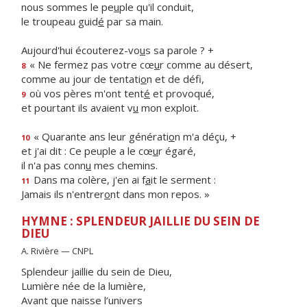
nous sommes le pe
u
ple qu'il conduit,
le troupeau guid
é
par sa main.
Aujourd'hui écouterez-vo
u
s sa parole ? +
« Ne fermez pas votre cœ
u
r comme au désert,
8
comme au jour de tentati
o
n et de défi,
où vos pères m'ont tent
é
et provoqué,
9
et pourtant ils avaient v
u
mon exploit.
« Quarante ans leur générati
o
n m'a déçu, +
10
et j'ai dit : Ce peuple a le cœ
u
r égaré,
il n'a pas conn
u
mes chemins.
Dans ma colère, j'en ai f
a
it le serment :
11
Jamais ils n'entrer
o
nt dans mon repos. »
HYMNE : SPLENDEUR JAILLIE DU SEIN DE
DIEU
A. Rivière — CNPL
Splendeur jaillie du sein de Dieu,
Lumière née de la lumière,
Avant que naisse l’univers