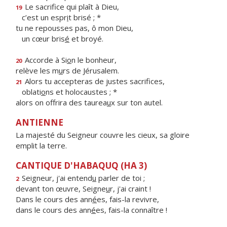
Le sacrifice qui plaît à Dieu,
19
c’est un espr
i
t brisé ; *
tu ne repousses pas, ô mon Dieu,
un cœur bris
é
et broyé.
Accorde à Si
o
n le bonheur,
20
relève les m
u
rs de Jérusalem.
Alors tu accepteras de justes sacrifices,
21
oblati
o
ns et holocaustes ; *
alors on offrira des taurea
u
x sur ton autel.
ANTIENNE
La majesté du Seigneur couvre les cieux, sa gloire
emplit la terre.
CANTIQUE D'HABAQUQ (HA 3)
Seigneur, j'ai entend
u
parler de toi ;
2
devant ton œuvre, Seigne
u
r, j'ai craint !
Dans le cours des ann
é
es, fais-la revivre,
dans le cours des ann
é
es, fais-la connaître !