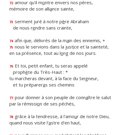
amour qu'il m
o
ntre envers nos pères,
72
mémoire de son alli
a
nce sainte,
serment juré à notre p
è
re Abraham
73
de nous r
e
ndre sans crainte,
afin que, délivrés de la m
a
in des ennemis, +
74
nous le servions dans la just
i
ce et la sainteté,
75
en sa présence, tout au l
o
ng de nos jours.
Et toi, petit enfant, tu seras appelé
76
proph
è
te du Très-Haut : *
tu marcheras devant, à la face du Seigneur,
et tu préparer
a
s ses chemins
pour donner à son peuple de conn
a
ître le salut
77
par la rémissi
o
n de ses péchés,
grâce à la tendresse, à l'amo
u
r de notre Dieu,
78
quand nous visite l'
a
stre d'en haut,