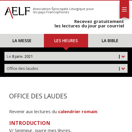
L'AELF
S'abonner
Association Épiscopale Liturgique
pour
les pays Francophones
Calendrier
Recevez gratuitement
Contact
les lectures du jour par courriel
LA MESSE
LES HEURES
LA BIBLE
Le
8 janv. 2021
|
Office des laudes
|
OFFICE DES LAUDES
Revenir aux lectures du
calendrier romain
.
INTRODUCTION
V/ Seigneur, ouvre mes lèvres,