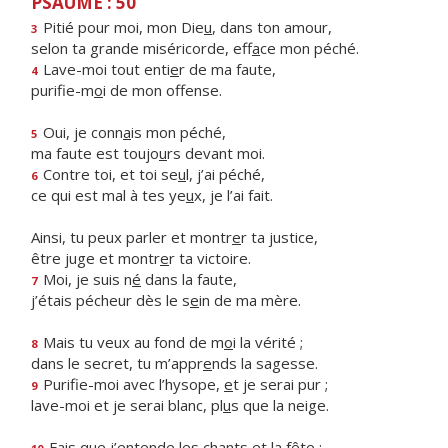
PSAUME : 50
Pitié pour moi, mon Die
u
, dans ton amour,
3
selon ta grande miséricorde, eff
a
ce mon péché.
Lave-moi tout enti
e
r de ma faute,
4
purifie-m
o
i de mon offense.
Oui, je conn
a
is mon péché,
5
ma faute est toujo
u
rs devant moi.
Contre toi, et toi se
u
l, j’ai péché,
6
ce qui est mal à tes ye
u
x, je l’ai fait.
Ainsi, tu peux parler et montr
e
r ta justice,
être juge et montr
e
r ta victoire.
Moi, je suis n
é
dans la faute,
7
j’étais pécheur dès le s
e
in de ma mère.
Mais tu veux au fond de m
o
i la vérité ;
8
dans le secret, tu m’appr
e
nds la sagesse.
Purifie-moi avec l’hysope,
e
t je serai pur ;
9
lave-moi et je serai blanc, pl
u
s que la neige.
Fais que j’entende les ch
a
nts et la fête :