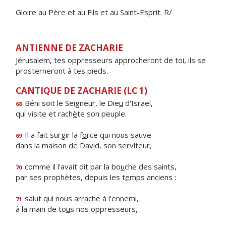
Gloire au Père et au Fils et au Saint-Esprit. R/
ANTIENNE DE ZACHARIE
Jérusalem, tes oppresseurs approcheront de toi, ils se
prosterneront à tes pieds.
CANTIQUE DE ZACHARIE (LC 1)
Béni soit le Seigneur, le Die
u
d'Israël,
68
qui visite et rach
è
te son peuple.
Il a fait surgir la f
o
rce qui nous sauve
69
dans la maison de Dav
i
d, son serviteur,
comme il l'avait dit par la bo
u
che des saints,
70
par ses prophètes, depuis les t
e
mps anciens :
salut qui nous arr
a
che à l'ennemi,
71
à la main de to
u
s nos oppresseurs,