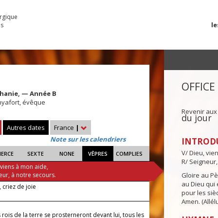
urgique
le
es
OFFICE
iphanie, — Année B
yafort, évêque
Revenir aux
du jour
Autres dates
France
|
Note sur les calendriers
INTROD
V/ Dieu, vie
IERCE
SEXTE
NONE
VÊPRES
COMPLIES
R/ Seigneur,
 viens à mon aide,
eur, à notre secours.
Gloire au Pèr
au Dieu qui e
 criez de joie
pour les siè
Amen. (Allélu
 rois de la terre se prosterneront devant lui, tous les