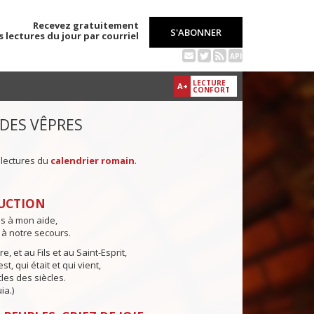
Recevez gratuitement
S'ABONNER
s lectures du jour par courriel
API
LECTURE
A+
CONFORT
 DES VÊPRES
 lectures du
calendrier romain
.
UCTION
ns à mon aide,
 à notre secours.
e, et au Fils et au Saint-Esprit,
st, qui était et qui vient,
cles des siècles.
ia.)