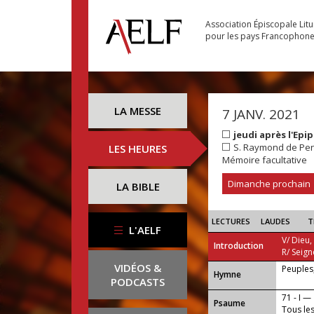
Association Épiscopale Lit
pour les pays Francophon
LA MESSE
7 JANV. 2021
jeudi après l'Ep
S. Raymond de Pen
LES HEURES
Mémoire facultative
Dimanche prochain
LA BIBLE
LECTURES
LAUDES
T
L'AELF
V/ Dieu,
Introduction
R/ Seign
VIDÉOS &
Peuples,
...
Hymne
PODCASTS
71 - I —
Psaume
Tous les