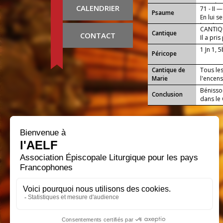
pays le 
CALENDRIER
71 - II —
Psaume
En lui s
bienheur
CANTIQU
Cantique
CONTACT
Il a pri
tout !
1 Jn 1, 5
Péricope
Cantique de
Tous les
Marie
l'encens,
Bénisso
Conclusion
dans le 