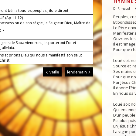
HYMNE : 
serviront.
D. Rimaud — 
eront bénis tous les peuples ; ils le diront
eux, alléluia !
Peuples, cri
E (Ap 11-12) —
Et bondissez
s possession de son règne, le Seigneur Dieu, Maître de
Le Père envo
b.7
Manifester s
Ouvrons les 
 gens de Saba viendront, ils porteront l'or et
Il est l’imag
 alléluia.
Pour que ch
ns et prions Dieu qui nous a manifesté son salut
Christ.
Loué soit no
Source et Pa
Ses mains on
veille
lendemain
Pour que no
Par Jésus Chr
Il donne l’êtr
En nous sa 
Loué soit no
Qui ensemen
D’un peuple 
Est plus pui
En Jésus Chri
La vigne port