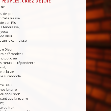
PEUPLES, CRIEZ DE JOIE
CNPL
ez de joie
 d’allégresse :
ie son Fils
a tendresse ;
yeux :
e de Dieu
acun le connaisse.
tre Dieu,
role fécondes :
t tout créé
s cœurs lui répondent ;
ist,
e et la vie :
vie surabonde.
tre Dieu
ce la terre
où son Esprit
ssant que la guerre ;
st,
e du fruit