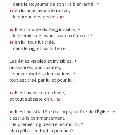
dans le Royaume de son F
i
ls bien-aimé : *
en lui nous avons le rachat,
14
le pard
o
n des péchés.
R/
Il est l'image du Die
u
invisible, +
15
le premier-né, avant to
u
te créature : *
en lui, tout fut créé,
16
dans le ci
e
l et sur la terre.
Les êtres vis
i
bles et invisibles, +
puissances, principautés,
souverainet
é
s, dominations, *
tout est créé par lu
i
et pour lui.
Il est avant to
u
te chose,
17
et tout subs
i
ste en lui.
R/
Il est aussi la t
ê
te du corps, la tête de l'Église : +
18
c'est lui le commencement,
le premier-n
é
d'entre les morts, *
afin qu'il ait en to
u
t la primauté.