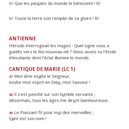
V/ Que les peuples du monde le bénissent ! R/
V/ Toute la terre soit remplie de sa gloire ! R/
ANTIENNE
Hérode interrogeait les mages : Quel signe vous a
guidés vers le Roi nouveau-né ? Nous avons vu l'étoile
étincelante dont l'éclat illumine le monde.
CANTIQUE DE MARIE (LC 1)
Mon âme ex
a
lte le Seigneur,
47
exulte mon esprit en Die
u
, mon Sauveur !
Il s'est penché sur son h
u
mble servante ;
48
désormais, tous les âges me dir
o
nt bienheureuse.
Le Puissant fit pour m
o
i des merveilles ;
49
S
a
int est son nom !