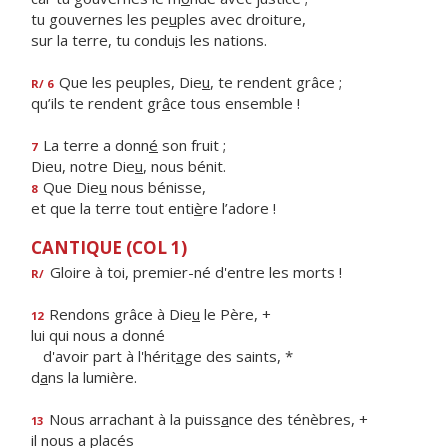
tu gouvernes les pe
u
ples avec droiture,
sur la terre, tu condu
i
s les nations.
Que les peuples, Die
u
, te rendent grâce ;
R/ 6
qu’ils te rendent gr
â
ce tous ensemble !
La terre a donn
é
son fruit ;
7
Dieu, notre Die
u
, nous bénit.
Que Die
u
nous bénisse,
8
et que la terre tout enti
è
re l’adore !
CANTIQUE (COL 1)
Gloire à toi, premier-né d'entre les morts !
R/
Rendons grâce à Die
u
le Père, +
12
lui qui nous a donné
d'avoir part à l'hérit
a
ge des saints, *
d
a
ns la lumière.
Nous arrachant à la puiss
a
nce des ténèbres, +
13
il nous a placés