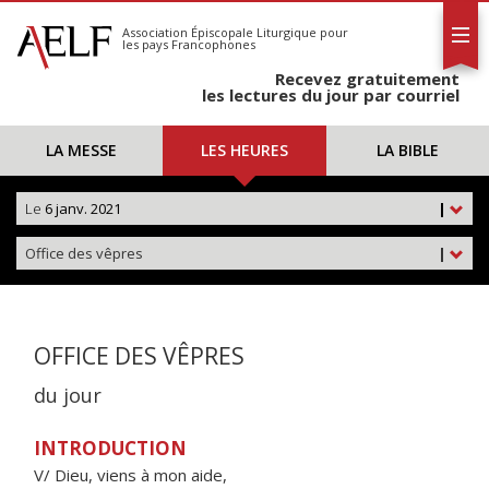
L'AELF
S'abonner
Association Épiscopale Liturgique
pour
les pays Francophones
Calendrier
Recevez gratuitement
Contact
les lectures du jour par courriel
LA MESSE
LES HEURES
LA BIBLE
Le
6 janv. 2021
|
Office des vêpres
|
OFFICE DES VÊPRES
du jour
INTRODUCTION
V/ Dieu, viens à mon aide,