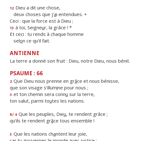
Dieu a dit une chose,
12
deux choses que j’
a
i entendues. +
Ceci : que la force est à Dieu ;
à toi, Seigne
u
r, la grâce ! *
13
Et ceci : tu rends à chaque homme
sel
o
n ce qu’il fait.
ANTIENNE
La terre a donné son fruit : Dieu, notre Dieu, nous bénit.
PSAUME : 66
Que Dieu nous prenne en gr
â
ce et nous bénisse,
2
que son visage s’illum
i
ne pour nous ;
et ton chemin sera conn
u
sur la terre,
3
ton salut, parmi to
u
tes les nations.
Que les peuples, Die
u
, te rendent grâce ;
R/ 4
qu’ils te rendent gr
â
ce tous ensemble !
Que les nations ch
a
ntent leur joie,
5
car tu gouvernes le m
o
nde avec justice ;