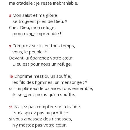
ma citadelle : je r
e
ste inébranlable.
Mon salut et ma gloire
8
se tro
u
vent près de Dieu. *
Chez Dieu, mon refuge,
mon roch
e
r imprenable !
Comptez sur lui en tous temps,
9
vo
u
s, le peuple. *
Devant lui épanchez votre cœur :
Dieu est pour no
u
s un refuge.
L’homme n’est qu’un souffle,
10
les fils des h
o
mmes, un mensonge : *
sur un plateau de balance, tous ensemble,
ils ser
a
ient moins qu’un souffle.
N’allez pas compter sur la fraude
11
et n’aspirez p
a
s au profit ; *
si vous amassez des richesses,
n’y mettez p
a
s votre cœur.