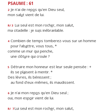
PSAUME : 61
Je n’ai de rep
o
s qu’en Dieu seul,
2
mon sal
u
t vient de lui.
Lui seul est mon roch
e
r, mon salut,
R/ 3
ma citadelle : je su
i
s inébranlable.
Combien de temps tomberez-vous sur un homme
4
pour l’ab
a
ttre, vous tous, *
comme un mur qui penche,
une clôt
u
re qui croule ?
Détruire mon honneur est leur seule pensée : +
5
ils se pl
a
isent à mentir. *
Des lèvres, ils bénissent ;
au fond d’eux-mêmes, ils maudissent.
Je n’ai mon rep
o
s qu’en Dieu seul ;
6
oui, mon esp
o
ir vient de lui.
Lui seul est mon roch
e
r, mon salut,
R/
7