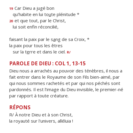
Car Dieu a jugé bon
19
qu'habite en lui to
u
te plénitude *
et que tout, par le Christ,
20
lui soit enf
n réconcilié,
faisant la paix par le s
a
ng de sa Croix, *
la paix pour tous les êtres
sur la t
e
rre et dans le ciel.
R/
PAROLE DE DIEU : COL 1, 13-15
Dieu nous a arrachés au pouvoir des ténèbres, il nous a
fait entrer dans le Royaume de son Fils bien-aimé, par
qui nous sommes rachetés et par qui nos péchés sont
pardonnés. Il est l’image du Dieu invisible, le premier-né
par rapport à toute créature.
RÉPONS
R/ À notre Dieu et à son Christ,
la royauté sur l'univers, alléluia !