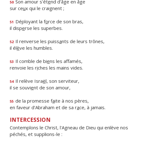
Son amour s'ét
e
nd d'âge en âge
50
sur ce
u
x qui le craignent ;
Déployant la f
o
rce de son bras,
51
il disp
e
rse les superbes.
Il renverse les puiss
a
nts de leurs trônes,
52
il él
è
ve les humbles.
Il comble de bi
e
ns les affamés,
53
renvoie les r
i
ches les mains vides.
Il relève Isra
ë
l, son serviteur,
54
il se souvi
e
nt de son amour,
de la promesse f
a
ite à nos pères,
55
en faveur d'Abraham et de sa r
a
ce, à jamais.
INTERCESSION
Contemplons le Christ, l'Agneau de Dieu qui enlève nos
péchés, et supplions-le :