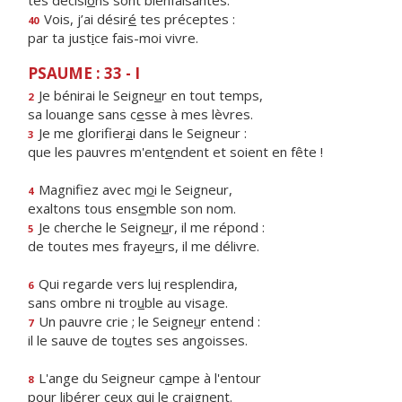
tes décisi
o
ns sont bienfaisantes.
Vois, j’ai désir
é
tes préceptes :
40
par ta just
i
ce fais-moi vivre.
PSAUME : 33 - I
Je bénirai le Seigne
u
r en tout temps,
2
sa louange sans c
e
sse à mes lèvres.
Je me glorifier
a
i dans le Seigneur :
3
que les pauvres m'ent
e
ndent et soient en fête !
Magnifiez avec m
o
i le Seigneur,
4
exaltons tous ens
e
mble son nom.
Je cherche le Seigne
u
r, il me répond :
5
de toutes mes fraye
u
rs, il me délivre.
Qui regarde vers lu
i
resplendira,
6
sans ombre ni tro
u
ble au visage.
Un pauvre crie ; le Seigne
u
r entend :
7
il le sauve de to
u
tes ses angoisses.
L'ange du Seigneur c
a
mpe à l'entour
8
pour libér
e
r ceux qui le craignent.