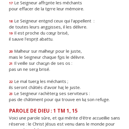
Le Seigneur affr
o
nte les méchants
17
pour effacer de la t
e
rre leur mémoire.
Le Seigneur ent
e
nd ceux qui l'appellent :
18
de toutes leurs ang
o
isses, il les délivre.
Il est proche du cœ
u
r brisé,
19
il sauve l'espr
i
t abattu.
Malheur sur malhe
u
r pour le juste,
20
mais le Seigneur chaque f
o
is le délivre.
Il veille sur chac
u
n de ses os :
21
pas un ne ser
a
brisé.
Le mal tuer
a
les méchants ;
22
ils seront châtiés d'avoir ha
ï
le juste.
Le Seigneur rachèter
a
ses serviteurs :
23
pas de châtiment pour qui trouve en lu
i
son refuge.
PAROLE DE DIEU : 1 TM 1, 15
Voici une parole sûre, et qui mérite d'être accueillie sans
réserve : le Christ Jésus est venu dans le monde pour