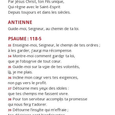
Par Jésus Christ, ton Fils unique,
Qui règne avec le Saint-Esprit
Depuis toujours et dans les siècles.
ANTIENNE
Guide-moi, Seigneur, au chemin de ta loi.
PSAUME : 118-5
Enseigne-moi, Seigneur, le chem
i
n de tes ordres ;
33
à les garder, j’aur
a
i ma récompense.
Montre-moi comment gard
e
r ta loi,
34
que je l’obs
e
rve de tout cœur.
Guide-moi sur la v
o
ie de tes volontés,
35
l
à
, je me plais.
Incline mon cœ
u
r vers tes exigences,
36
non p
a
s vers le profit.
Détourne mes ye
u
x des idoles :
37
que tes chem
i
ns me fassent vivre.
Pour ton serviteur accompl
i
s ta promesse
38
qui nous fer
a
t’adorer.
Détourne l’ins
u
lte qui m’effraie ;
39