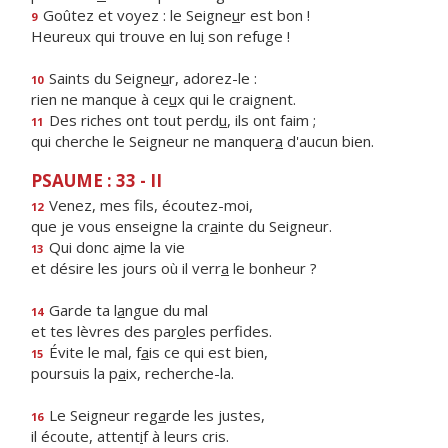
Goûtez et voyez : le Seigne
u
r est bon !
9
Heureux qui trouve en lu
i
son refuge !
Saints du Seigne
u
r, adorez-le :
10
rien ne manque à ce
u
x qui le craignent.
Des riches ont tout perd
u
, ils ont faim ;
11
qui cherche le Seigneur ne manquer
a
d'aucun bien.
PSAUME : 33 - II
Venez, mes f
ls, écoutez-moi,
12
que je vous enseigne la cr
a
inte du Seigneur.
Qui donc a
i
me la vie
13
et désire les jours où il verr
a
le bonheur ?
Garde ta l
a
ngue du mal
14
et tes lèvres des par
o
les perfides.
Évite le mal, f
a
is ce qui est bien,
15
poursuis la p
a
ix, recherche-la.
Le Seigneur reg
a
rde les justes,
16
il écoute, attent
i
f à leurs cris.