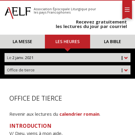
L'AELF
S'abonner
Association Épiscopale Liturgique
pour
les pays Francophones
Calendrier
Recevez gratuitement
Contact
les lectures du jour par courriel
LA MESSE
LES HEURES
LA BIBLE
Le
2 janv. 2021
|
Office de tierce
|
OFFICE DE TIERCE
Revenir aux lectures du
calendrier romain
.
INTRODUCTION
V/ Dieu, viens à mon aide,