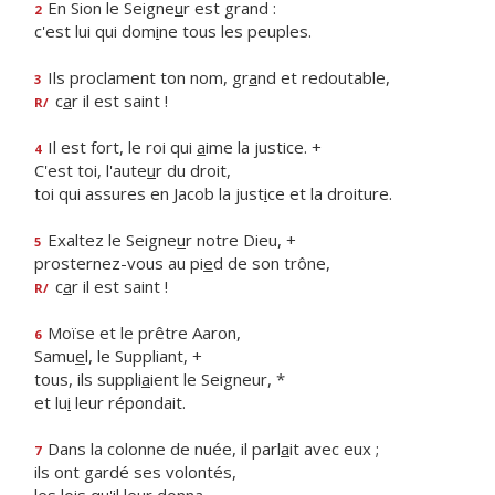
En Sion le Seigne
u
r est grand :
2
c'est lui qui dom
i
ne tous les peuples.
Ils proclament ton nom, gr
a
nd et redoutable,
3
c
a
r il est saint !
R/
Il est fort, le roi qui
a
ime la justice. +
4
C'est toi, l'aute
u
r du droit,
toi qui assures en Jacob la just
i
ce et la droiture.
Exaltez le Seigne
u
r notre Dieu, +
5
prosternez-vous au pi
e
d de son trône,
c
a
r il est saint !
R/
Moïse et le prêtre Aaron,
6
Samu
e
l, le Suppliant, +
tous, ils suppli
a
ient le Seigneur, *
et lu
i
leur répondait.
Dans la colonne de nuée, il parl
a
it avec eux ;
7
ils ont gardé ses volontés,