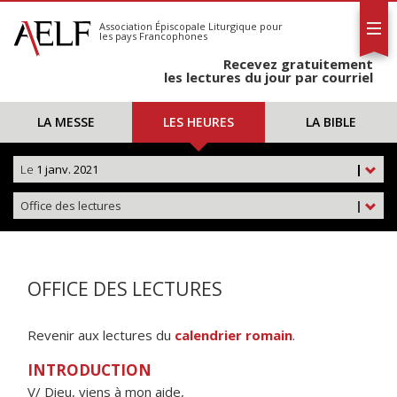
L'AELF
S'abonner
Association Épiscopale Liturgique
pour
les pays Francophones
Calendrier
Recevez gratuitement
Contact
les lectures du jour par courriel
LA MESSE
LES HEURES
LA BIBLE
Le
1 janv. 2021
|
Office des lectures
|
OFFICE DES LECTURES
Revenir aux lectures du
calendrier romain
.
INTRODUCTION
V/ Dieu, viens à mon aide,