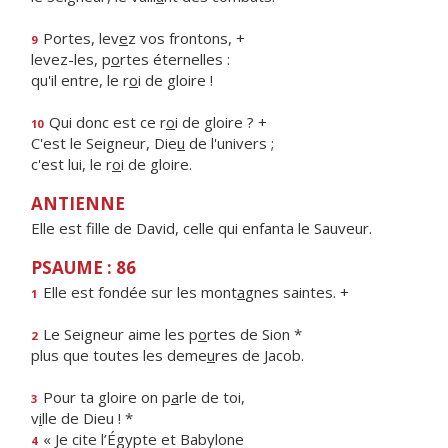
Portes, lev
e
z vos frontons, +
9
levez-les, p
o
rtes éternelles :
qu'il entre, le r
o
i de gloire !
Qui donc est ce r
o
i de gloire ? +
10
C'est le Seigneur, Die
u
de l'univers ;
c'est lui, le r
o
i de gloire.
ANTIENNE
Elle est fille de David, celle qui enfanta le Sauveur.
PSAUME : 86
Elle est fondée sur les mont
a
gnes saintes. +
1
Le Seigneur aime les p
o
rtes de Sion *
2
plus que toutes les deme
u
res de Jacob.
Pour ta gloire on p
a
rle de toi,
3
v
i
lle de Dieu ! *
« Je cite l’Égypte et Babylone
4