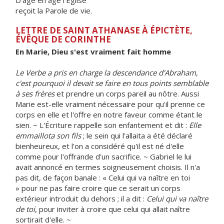
D'âge en âge l'Église
reçoit la Parole de vie.
LETTRE DE SAINT ATHANASE À ÉPICTÈTE,
ÉVÊQUE DE CORINTHE
En Marie, Dieu s'est vraiment fait homme
Le Verbe a pris en charge la descendance d'Abraham,
c'est pourquoi il devait se faire en tous points semblable
à ses frères
et prendre un corps pareil au nôtre. Aussi
Marie est-elle vraiment nécessaire pour qu'il prenne ce
corps en elle et l'offre en notre faveur comme étant le
sien. ~ L'Écriture rappelle son enfantement et dit :
Elle
emmaillota son fils
; le sein qui l'allaita a été déclaré
bienheureux, et l'on a considéré qu'il est né d'elle
comme pour l'offrande d'un sacrifice. ~ Gabriel le lui
avait annoncé en termes soigneusement choisis. Il n'a
pas dit, de façon banale : « Celui qui va naître en toi
» pour ne pas faire croire que ce serait un corps
extérieur introduit du dehors ; il a dit :
Celui qui va naître
de toi
, pour inviter à croire que celui qui allait naître
sortirait d'elle. ~