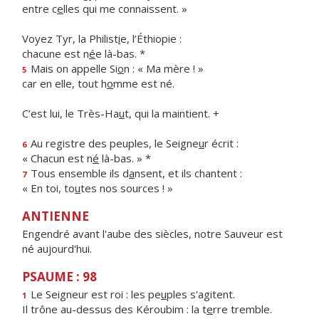
entre c
e
lles qui me connaissent. »
Voyez Tyr, la Philist
i
e, l’Éthiopie :
chacune est n
é
e là-bas. *
Mais on appelle Si
o
n : « Ma mère ! »
5
car en elle, tout h
o
mme est né.
C’est lui, le Très-Ha
u
t, qui la maintient. +
Au registre des peuples, le Seigne
u
r écrit :
6
« Chacun est n
é
là-bas. » *
Tous ensemble ils d
a
nsent, et ils chantent :
7
« En toi, to
u
tes nos sources ! »
ANTIENNE
Engendré avant l'aube des siècles, notre Sauveur est
né aujourd'hui.
PSAUME : 98
Le Seigneur est roi : les pe
u
ples s'agitent.
1
Il trône au-dessus des Kéroubim : la t
e
rre tremble.