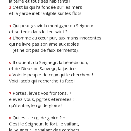
la terre et to
u
s ses habitants !
C'est lui qui l'a fond
é
e sur les mers
2
et la garde inébranl
a
ble sur les flots.
Qui peut gravir la mont
a
gne du Seigneur
3
et se ten
i
r dans le lieu saint ?
L'homme au cœur pur, aux m
a
ins innocentes,
4
qui ne livre pas son
â
me aux idoles
(et ne dit p
a
s de faux serments).
Il obtient, du Seigne
u
r, la bénédiction,
5
et de Dieu son Sauve
u
r, la justice.
Voici le peuple de ce
u
x qui le cherchent !
6
Voici Jacob qui rech
e
rche ta face !
Portes, lev
e
z vos frontons, +
7
élevez-vous, p
o
rtes éternelles :
qu'il entre, le r
o
i de gloire !
Qui est ce r
o
i de gloire ? +
8
C'est le Seigneur, le f
o
rt, le vaillant,
le Seigneur, le vaill
a
nt des combats.