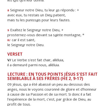
les l
o
is qu'il leur donna.
Seigneur notre Dieu, tu leur
a
s répondu : +
8
avec eux, tu restais un Die
u
patient,
mais tu les puniss
a
is pour leurs fautes.
Exaltez le Seigne
u
r notre Dieu, +
9
prosternez-vous devant sa s
a
inte montagne, *
car il est saint,
R/
le Seigne
u
r notre Dieu.
VERSET
V/
Le Verbe s'est fait chair, alléluia,
il a demeuré parmi nous, alléluia.
LECTURE : EN TOUS POINTS JÉSUS S'EST FAIT
SEMBLABLE À SES FRÈRES (HE 2, 9-17)
09 Jésus, qui a été abaissé un peu au-dessous des
anges, nous le voyons couronné de gloire et d’honneur
à cause de sa Passion et de sa mort. Si donc il a fait
l’expérience de la mort, c’est, par grâce de Dieu, au
profit de tous.