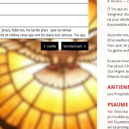
A. Rivière — 
Ô Toi qui e
Seigneur du 
1
Le jour déclin
Rassemble-n
 Jésus, hâte-toi, ne tarde plus : que ta venue
Accorde-nous
te et relève ceux qui ont foi dans ton amour. Toi qui
Et la vieille
Fais que, le 
veille
lendemain
Ta gloire enf
Exauce-nous
Par Jésus Ch
Qui règne av
Depuis toujo
ANTIEN
Les Prophètes
PSAUME :
Vois ma 
153
je n’oublie p
Soutiens
154
en ta prom
e