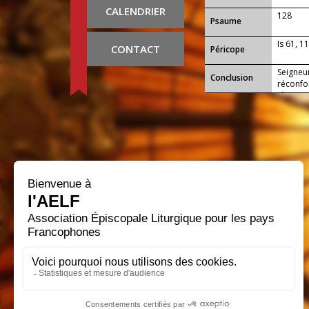
CALENDRIER
128
Psaume
Is 61, 1
CONTACT
Péricope
Seigneur
Conclusion
réconfor
règnes.