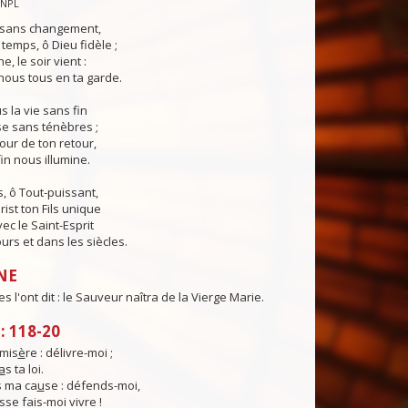
CNPL
s sans changement,
temps, ô Dieu fidèle ;
e, le soir vient :
ous tous en ta garde.
 la vie sans fin
sse sans ténèbres ;
jour de ton retour,
in nous illumine.
, ô Tout-puissant,
rist ton Fils unique
ec le Saint-Esprit
urs et dans les siècles.
NE
 l'ont dit : le Sauveur naîtra de la Vierge Marie.
 118-20
mis
è
re : délivre-moi ;
a
s ta loi.
 ma ca
u
se : défends-moi,
sse fais-moi vivre !