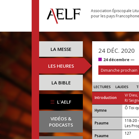
Association Épiscopale Lit
pour les pays Francophon
LA MESSE
24 DÉC. 2020
24 décembre —
LES HEURES
Dimanche prochain
LA BIBLE
LECTURES
LAUDES
T
V/ Dieu,
Introduction
R/ Seign
L'AELF
Ô Toi q
...
Hymne
VIDÉOS &
118-20
Psaume
PODCASTS
Les Prop
127
Psaume