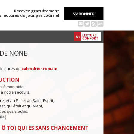
Recevez gratuitement
S'ABONNER
s lectures du jour par courriel
API
LECTURE
A+
CONFORT
 DE NONE
 lectures du
calendrier romain
.
UCTION
ns à mon aide,
 à notre secours.
e, et au Fils et au Saint-Esprit,
st, qui était et qui vient,
cles des siècles.
ia.)
 Ô TOI QUI ES SANS CHANGEMENT