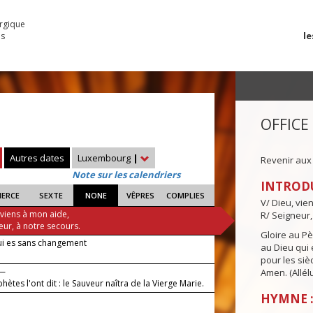
urgique
le
es
OFFICE
Autres dates
Luxembourg
|
Revenir aux
Note sur les calendriers
INTROD
IERCE
SEXTE
NONE
VÊPRES
COMPLIES
V/ Dieu, vie
 viens à mon aide,
R/ Seigneur,
eur, à notre secours.
Gloire au Pèr
ui es sans changement
au Dieu qui e
pour les siè
 —
Amen. (Allélu
hètes l'ont dit : le Sauveur naîtra de la Vierge Marie.
HYMNE :