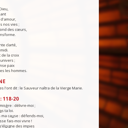
Dieu,
lant
t d'amour,
 nos vies ;
fond des cœurs,
ransforme.
te clarté,
midi.
 de la croix
'univers ;
nse paix
es les hommes.
NE
 l'ont dit : le Sauveur naîtra de la Vierge Marie.
 118-20
mis
è
re : délivre-moi ;
a
s ta loi.
 ma ca
u
se : défends-moi,
sse fais-moi vivre !
s’él
o
igne des impies