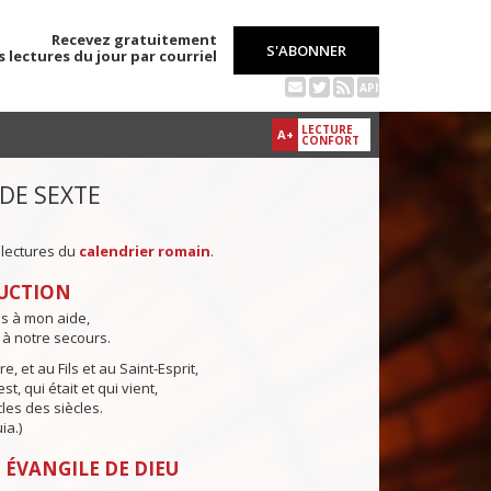
Recevez gratuitement
S'ABONNER
s lectures du jour par courriel
API
LECTURE
A+
CONFORT
 DE SEXTE
 lectures du
calendrier romain
.
UCTION
ns à mon aide,
 à notre secours.
e, et au Fils et au Saint-Esprit,
st, qui était et qui vient,
cles des siècles.
ia.)
 ÉVANGILE DE DIEU