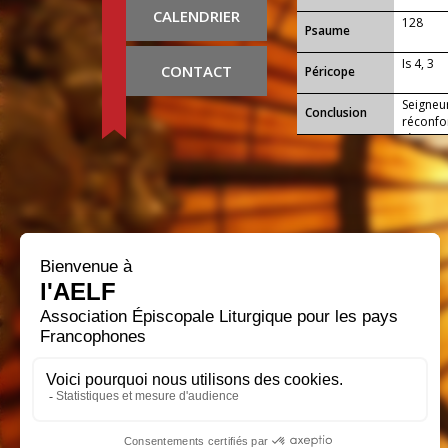
CALENDRIER
128
Psaume
Is 4, 3
CONTACT
Péricope
Seigneur
Conclusion
réconfor
règnes.