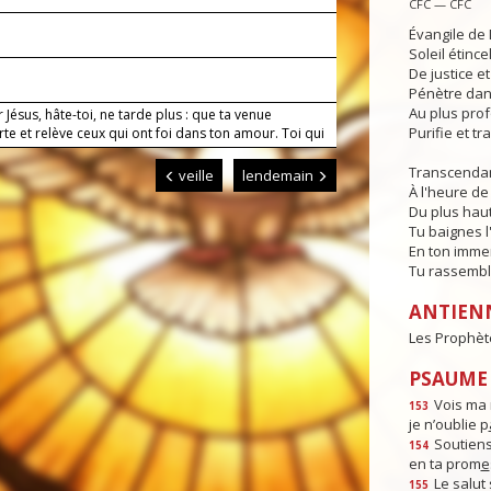
CFC — CFC
Évangile de 
Soleil étince
De justice e
Pénètre dans
Au plus pro
 Jésus, hâte-toi, ne tarde plus : que ta venue
Purifie et t
te et relève ceux qui ont foi dans ton amour. Toi qui
Transcendan
veille
lendemain
À l'heure de 
Du plus haut
Tu baignes l
En ton imme
Tu rassembl
ANTIEN
Les Prophètes
PSAUME :
Vois ma 
153
je n’oublie p
Soutiens
154
en ta prom
e
Le salut 
155