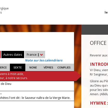
urgique
le
es
OFFICE
Autres dates
France
|
Revenir aux
Note sur les calendriers
INTROD
IERCE
SEXTE
NONE
VÊPRES
COMPLIES
V/ Dieu, vie
 viens à mon aide,
R/ Seigneur,
eur, à notre secours.
Gloire au Pèr
e de Dieu
au Dieu qui e
pour les siè
 —
Amen. (Allélu
hètes l'ont dit : le Sauveur naîtra de la Vierge Marie.
HYMNE :