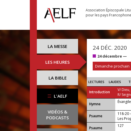
Association Épiscopale Lit
pour les pays Francophon
LA MESSE
24 DÉC. 2020
24 décembre —
LES HEURES
Dimanche prochain
LA BIBLE
LECTURES
LAUDES
T
V/ Dieu,
Introduction
R/ Seign
L'AELF
Évangil
...
Hymne
VIDÉOS &
118-20
Psaume
PODCASTS
Les Prop
127
Psaume