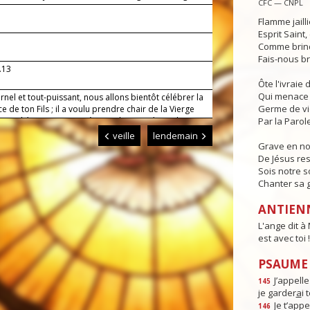
CFC — CNPL
toi !
Flamme jaill
Esprit Saint
Comme brind
Fais-nous br
1.13
Ôte l'ivraie
Qui menace 
rnel et tout-puissant, nous allons bientôt célébrer la
Germe de v
e de ton Fils ; il a voulu prendre chair de la Vierge
l s'est lié pour toujours à notre humanité : qu'il
Par la Parole
ta miséricorde aux pauvres serviteurs que nous
veille
lendemain
 Lui qui règne.
Grave en n
De Jésus res
Sois notre s
Chanter sa g
ANTIEN
L'ange dit à
est avec toi !
PSAUME :
J’appell
145
je garder
a
i
Je t’appe
146