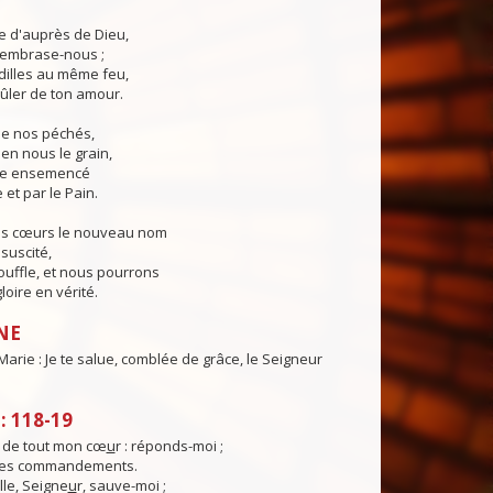
ie d'auprès de Dieu,
, embrase-nous ;
illes au même feu,
ûler de ton amour.
 de nos péchés,
en nous le grain,
ie ensemencé
 et par le Pain.
os cœurs le nouveau nom
suscité,
ouffle, et nous pourrons
loire en vérité.
NE
 Marie : Je te salue, comblée de grâce, le Seigneur
 118-19
e de tout mon cœ
u
r : réponds-moi ;
 tes commandements.
lle, Seigne
u
r, sauve-moi ;