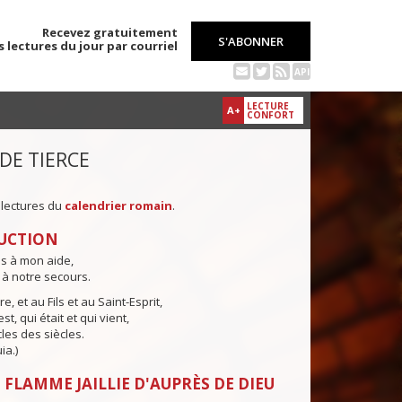
Recevez gratuitement
S'ABONNER
s lectures du jour par courriel
API
LECTURE
A+
CONFORT
 DE TIERCE
 lectures du
calendrier romain
.
UCTION
ns à mon aide,
 à notre secours.
e, et au Fils et au Saint-Esprit,
st, qui était et qui vient,
cles des siècles.
ia.)
 FLAMME JAILLIE D'AUPRÈS DE DIEU