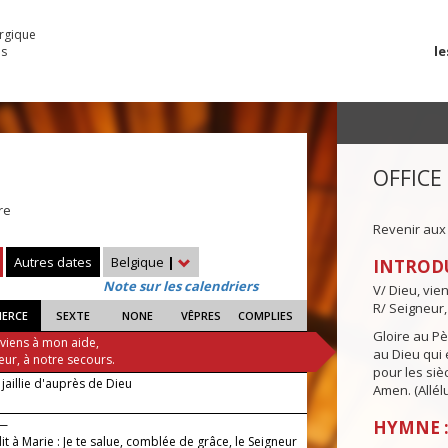
urgique
le
es
OFFICE
re
Revenir aux
Autres dates
Belgique
|
INTROD
Note sur les calendriers
V/ Dieu, vie
R/ Seigneur,
IERCE
SEXTE
NONE
VÊPRES
COMPLIES
Gloire au Pèr
 viens à mon aide,
au Dieu qui e
eur, à notre secours.
pour les siè
jaillie d'auprès de Dieu
Amen. (Allélu
 —
HYMNE :
it à Marie : Je te salue, comblée de grâce, le Seigneur