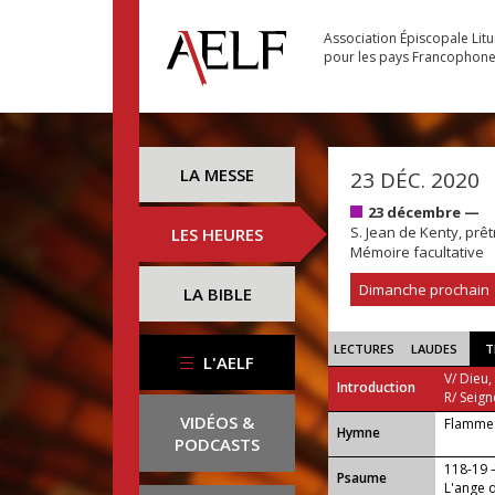
Association Épiscopale Lit
pour les pays Francophon
LA MESSE
23 DÉC. 2020
23 décembre —
S. Jean de Kenty, prêt
LES HEURES
Mémoire facultative
Dimanche prochain
LA BIBLE
LECTURES
LAUDES
T
L'AELF
V/ Dieu,
Introduction
R/ Seign
VIDÉOS &
Flamme 
...
Hymne
PODCASTS
118-19
Psaume
L'ange d