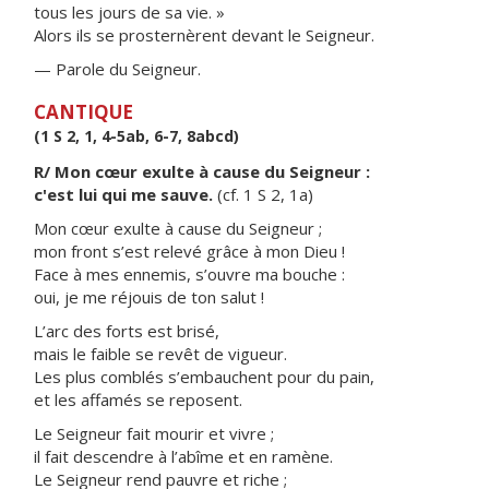
tous les jours de sa vie. »
Alors ils se prosternèrent devant le Seigneur.
— Parole du Seigneur.
CANTIQUE
(1 S 2, 1, 4-5ab, 6-7, 8abcd)
R/ Mon cœur exulte à cause du Seigneur :
c'est lui qui me sauve.
(cf. 1 S 2, 1a)
Mon cœur exulte à cause du Seigneur ;
mon front s’est relevé grâce à mon Dieu !
Face à mes ennemis, s’ouvre ma bouche :
oui, je me réjouis de ton salut !
L’arc des forts est brisé,
mais le faible se revêt de vigueur.
Les plus comblés s’embauchent pour du pain,
et les affamés se reposent.
Le Seigneur fait mourir et vivre ;
il fait descendre à l’abîme et en ramène.
Le Seigneur rend pauvre et riche ;