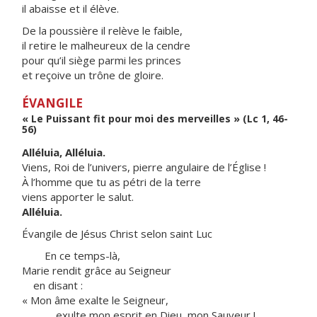
il abaisse et il élève.
De la poussière il relève le faible,
il retire le malheureux de la cendre
pour qu’il siège parmi les princes
et reçoive un trône de gloire.
ÉVANGILE
« Le Puissant fit pour moi des merveilles » (Lc 1, 46-
56)
Alléluia, Alléluia.
Viens, Roi de l’univers, pierre angulaire de l’Église !
À l’homme que tu as pétri de la terre
viens apporter le salut.
Alléluia.
Évangile de Jésus Christ selon saint Luc
En ce temps-là,
Marie rendit grâce au Seigneur
en disant :
« Mon âme exalte le Seigneur,
exulte mon esprit en Dieu, mon Sauveur !