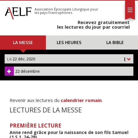
L'AELF
S'abonner
Association Épiscopale Liturgique
pour
les pays Francophones
Calendrier
Recevez gratuitement
Contact
les lectures du jour par courriel
LA MESSE
LES HEURES
LA BIBLE
Le
22 déc. 2020
|
22 décembre
Revenir aux lectures du
calendrier romain
.
LECTURES DE LA MESSE
PREMIÈRE LECTURE
Anne rend grâce pour la naissance de son fils Samuel
(1 S 1, 24-28)