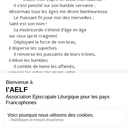
Il s’est penché sur son humble servante ;
désormais tous les âges me diront bienheureuse.
Le Puissant fit pour moi des merveilles ;
Saint est son nom !
Sa miséricorde s’étend d’âge en âge
sur ceux qui le craignent.
Déployant la force de son bras,
il disperse les superbes.
Il renverse les puissants de leurs trônes,
il élève les humbles.
Il comble de biens les affamés,
renvoie les riches les mains vides.
Il relève Israël son serviteur,
il se souvient de son amour
de la promesse faite à nos pères,
en faveur d’Abraham et sa descendance à jamais. »
Marie resta avec Élisabeth environ trois mois,
puis elle s’en retourna chez elle.
– Acclamons la Parole de Dieu.