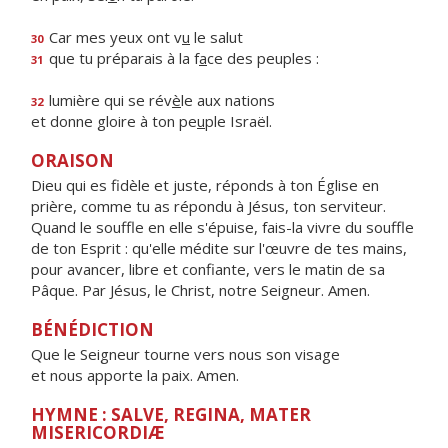
Car mes yeux ont v
u
le salut
30
que tu préparais à la f
a
ce des peuples :
31
lumière qui se rév
è
le aux nations
32
et donne gloire à ton pe
u
ple Israël.
ORAISON
Dieu qui es fidèle et juste, réponds à ton Église en
prière, comme tu as répondu à Jésus, ton serviteur.
Quand le souffle en elle s'épuise, fais-la vivre du souffle
de ton Esprit : qu'elle médite sur l'œuvre de tes mains,
pour avancer, libre et confiante, vers le matin de sa
Pâque. Par Jésus, le Christ, notre Seigneur. Amen.
BÉNÉDICTION
Que le Seigneur tourne vers nous son visage
et nous apporte la paix. Amen.
HYMNE : SALVE, REGINA, MATER
MISERICORDIÆ