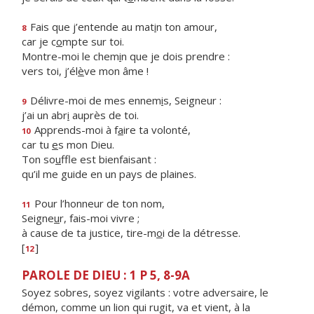
Fais que j’entende au mat
i
n ton amour,
8
car je c
o
mpte sur toi.
Montre-moi le chem
i
n que je dois prendre :
vers toi, j’él
è
ve mon âme !
Délivre-moi de mes ennem
i
s, Seigneur :
9
j’ai un abr
i
auprès de toi.
Apprends-moi à f
a
ire ta volonté,
10
car tu
e
s mon Dieu.
Ton so
u
ffle est bienfaisant :
qu’il me guide en un pays de plaines.
Pour l’honneur de ton nom,
11
Seigne
u
r, fais-moi vivre ;
à cause de ta justice, tire-m
o
i de la détresse.
[
]
12
PAROLE DE DIEU : 1 P 5, 8-9A
Soyez sobres, soyez vigilants : votre adversaire, le
démon, comme un lion qui rugit, va et vient, à la