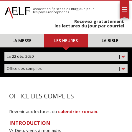
L'AELF
S'abonner
Association Épiscopale Liturgique
pour
les pays Francophones
Calendrier
Recevez gratuitement
Contact
les lectures du jour par courriel
LA MESSE
LES HEURES
LA BIBLE
Le
22 déc. 2020
|
Office des complies
|
OFFICE DES COMPLIES
Revenir aux lectures du
calendrier romain
.
INTRODUCTION
V/ Dieu, viens à mon aide,