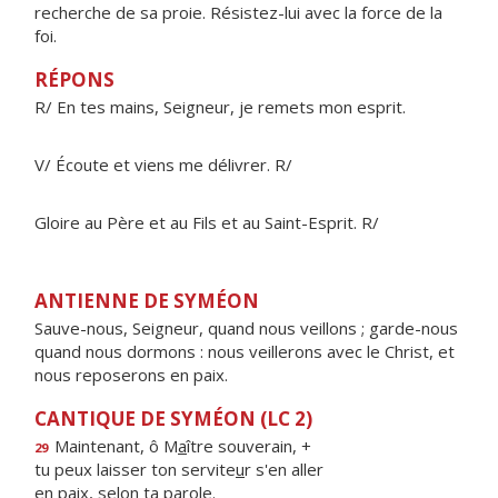
recherche de sa proie. Résistez-lui avec la force de la
foi.
RÉPONS
R/ En tes mains, Seigneur, je remets mon esprit.
V/ Écoute et viens me délivrer. R/
Gloire au Père et au Fils et au Saint-Esprit. R/
ANTIENNE DE SYMÉON
Sauve-nous, Seigneur, quand nous veillons ; garde-nous
quand nous dormons : nous veillerons avec le Christ, et
nous reposerons en paix.
CANTIQUE DE SYMÉON (LC 2)
Maintenant, ô M
a
ître souverain, +
29
tu peux laisser ton servite
u
r s'en aller
en paix, sel
o
n ta parole.