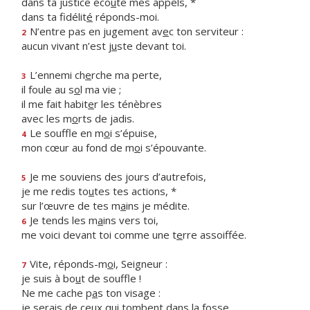
dans ta justice éco
u
te mes appels, *
dans ta fidélit
é
réponds-moi.
N’entre pas en jugement av
e
c ton serviteur :
2
aucun vivant n’est j
u
ste devant toi.
L’ennemi ch
e
rche ma perte,
3
il foule au s
o
l ma vie ;
il me fait habit
e
r les ténèbres
avec les m
o
rts de jadis.
Le souffle en m
o
i s’épuise,
4
mon cœur au fond de m
o
i s’épouvante.
Je me souviens des jours d’autrefois,
5
je me redis to
u
tes tes actions, *
sur l’œuvre de tes m
a
ins je médite.
Je tends les m
a
ins vers toi,
6
me voici devant toi comme une t
e
rre assoiffée.
Vite, réponds-m
o
i, Seigneur :
7
je suis à bo
u
t de souffle !
Ne me cache p
a
s ton visage :
je serais de ceux qui t
o
mbent dans la fosse.