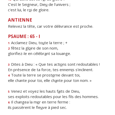
C'est le Seigneur, Die
u
de l'univers ;
c'est lui, le r
o
i de gloire.
ANTIENNE
Relevez la tête, car votre délivrance est proche.
PSAUME : 65 - I
Acclamez Dieu, to
u
te la terre ; +
1
fêtez la gl
o
ire de son nom,
2
glorifiez-le en célébr
a
nt sa louange.
Dites à Dieu : « Que tes acti
o
ns sont redoutables !
3
En présence de ta force, tes ennem
i
s s’inclinent.
Toute la terre se prost
e
rne devant toi,
4
elle chante pour toi, elle ch
a
nte pour ton nom. »
Venez et voyez les hauts f
a
its de Dieu,
5
ses exploits redoutables pour les f
ls des hommes.
Il changea la m
e
r en terre ferme :
6
ils passèrent le fle
u
ve à pied sec.