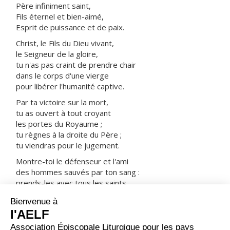
Père infiniment saint,
Fils éternel et bien-aimé,
Esprit de puissance et de paix.
Christ, le Fils du Dieu vivant,
le Seigneur de la gloire,
tu n'as pas craint de prendre chair
dans le corps d'une vierge
pour libérer l'humanité captive.
Par ta victoire sur la mort,
tu as ouvert à tout croyant
les portes du Royaume ;
tu règnes à la droite du Père ;
tu viendras pour le jugement.
Montre-toi le défenseur et l'ami
des hommes sauvés par ton sang :
prends-les avec tous les saints
dans ta joie et dans ta lumière.
ORAISON
Que ta grâce, Seigneur notre Dieu, se répande en nos