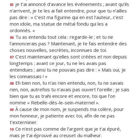
je t’ai annoncé d’avance les événements ; avant qu’ils
05
n’arrivent, je te les ai fait entendre, pour que tu n’ailles
pas dire : « C’est ma figurine qui en est l’auteur, c’est
mon idole, ma statue de métal fondu qui les a
ordonnés. »
Tu as entendu tout cela : regarde-le ; et tu ne
06
l’annoncerais pas ? Maintenant, je te fais entendre des
choses nouvelles, secrètes, inconnues de toi.
C’est maintenant qu’elles sont créées et non depuis
07
longtemps ; avant ce jour, tu ne les avais pas
entendues ; ainsi tu ne pouvais pas dire : « Mais oui, je
les connaissais ! »
Eh bien non, tu n’as rien entendu, non, tu ne savais
08
rien, non, autrefois tu n’avais pas ouvert l’oreille ; je sais
bien que tu as trahi encore et encore, toi que l’on
nomme « Rebelle-dès-le-sein-maternel ».
À cause de mon nom, je suspends ma colère, pour
09
mon honneur, je patiente avec toi, afin de ne pas
t’exterminer.
Ce n’est pas comme de l’argent que je t’ai épuré,
10
mais je t’ai éprouvé au creuset du malheur.