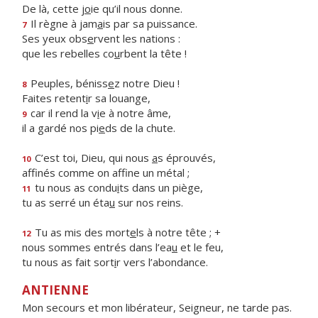
De là, cette j
o
ie qu’il nous donne.
Il règne à jam
a
is par sa puissance.
7
Ses yeux obs
e
rvent les nations :
que les rebelles co
u
rbent la tête !
Peuples, béniss
e
z notre Dieu !
8
Faites retent
i
r sa louange,
car il rend la v
i
e à notre âme,
9
il a gardé nos pi
e
ds de la chute.
C’est toi, Dieu, qui nous
a
s éprouvés,
10
affinés comme on aff
ne un métal ;
tu nous as condu
i
ts dans un piège,
11
tu as serré un éta
u
sur nos reins.
Tu as mis des mort
e
ls à notre tête ; +
12
nous sommes entrés dans l’ea
u
et le feu,
tu nous as fait sort
i
r vers l’abondance.
ANTIENNE
Mon secours et mon libérateur, Seigneur, ne tarde pas.