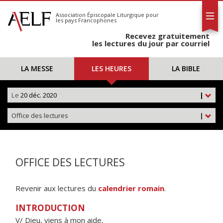
L'AELF
S'abonner
Association Épiscopale Liturgique
pour
les pays Francophones
Calendrier
Recevez gratuitement
Contact
les lectures du jour par courriel
LA MESSE
LES HEURES
LA BIBLE
Le
20 déc. 2020
|
Office des lectures
|
OFFICE DES LECTURES
Revenir aux lectures du
calendrier romain
.
INTRODUCTION
V/ Dieu, viens à mon aide,