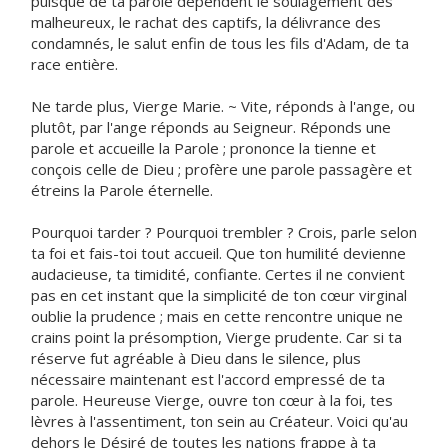
puisque de ta parole dépendent le soulagement des
malheureux, le rachat des captifs, la délivrance des
condamnés, le salut enfin de tous les fils d'Adam, de ta
race entière.
Ne tarde plus, Vierge Marie. ~ Vite, réponds à l'ange, ou
plutôt, par l'ange réponds au Seigneur. Réponds une
parole et accueille la Parole ; prononce la tienne et
conçois celle de Dieu ; profère une parole passagère et
étreins la Parole éternelle.
Pourquoi tarder ? Pourquoi trembler ? Crois, parle selon
ta foi et fais-toi tout accueil. Que ton humilité devienne
audacieuse, ta timidité, confiante. Certes il ne convient
pas en cet instant que la simplicité de ton cœur virginal
oublie la prudence ; mais en cette rencontre unique ne
crains point la présomption, Vierge prudente. Car si ta
réserve fut agréable à Dieu dans le silence, plus
nécessaire maintenant est l'accord empressé de ta
parole. Heureuse Vierge, ouvre ton cœur à la foi, tes
lèvres à l'assentiment, ton sein au Créateur. Voici qu'au
dehors le Désiré de toutes les nations frappe à ta