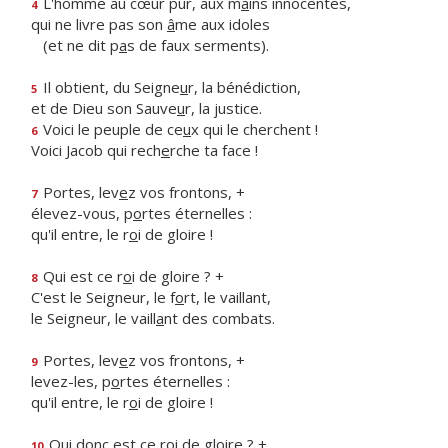
L'homme au cœur pur, aux m
a
ins innocentes,
4
qui ne livre pas son
â
me aux idoles
(et ne dit p
a
s de faux serments).
Il obtient, du Seigne
u
r, la bénédiction,
5
et de Dieu son Sauve
u
r, la justice.
Voici le peuple de ce
u
x qui le cherchent !
6
Voici Jacob qui rech
e
rche ta face !
Portes, lev
e
z vos frontons, +
7
élevez-vous, p
o
rtes éternelles :
qu'il entre, le r
o
i de gloire !
Qui est ce r
o
i de gloire ? +
8
C'est le Seigneur, le f
o
rt, le vaillant,
le Seigneur, le vaill
a
nt des combats.
Portes, lev
e
z vos frontons, +
9
levez-les, p
o
rtes éternelles :
qu'il entre, le r
o
i de gloire !
Qui donc est ce r
o
i de gloire ? +
10