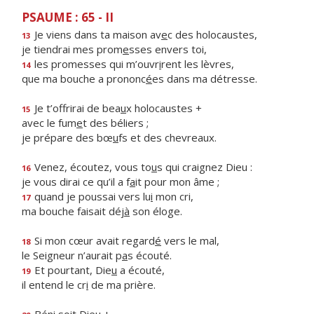
PSAUME : 65 - II
Je viens dans ta maison av
e
c des holocaustes,
13
je tiendrai mes prom
e
sses envers toi,
les promesses qui m’ouvr
i
rent les lèvres,
14
que ma bouche a prononc
é
es dans ma détresse.
Je t’offrirai de bea
u
x holocaustes +
15
avec le fum
e
t des béliers ;
je prépare des bœ
u
fs et des chevreaux.
Venez, écoutez, vous to
u
s qui craignez Dieu :
16
je vous dirai ce qu’il a f
a
it pour mon âme ;
quand je poussai vers lu
i
mon cri,
17
ma bouche faisait déj
à
son éloge.
Si mon cœur avait regard
é
vers le mal,
18
le Seigneur n’aurait p
a
s écouté.
Et pourtant, Die
u
a écouté,
19
il entend le cr
i
de ma prière.