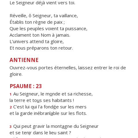
Le Seigneur déjà vient vers toi.
Réveille, ô Seigneur, ta vaillance,
Établis ton règne de paix ;
Que les peuples voient ta puissance,
Acclament ton Nom à jamais.
L’univers attend ta gloire,
Et nous préparons ton retour.
ANTIENNE
Ouvrez-vous portes éternelles, laissez entrer le roi de
gloire.
PSAUME : 23
Au Seigneur, le m
o
nde et sa richesse,
1
la terre et to
u
s ses habitants !
C'est lui qui l'a fond
é
e sur les mers
2
et la garde inébranl
a
ble sur les flots.
Qui peut gravir la mont
a
gne du Seigneur
3
et se ten
i
r dans le lieu saint ?