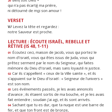
Bén
i
soit Dieu +
20
qui n’a pas écart
é
ma prière,
ni détourné de m
o
i son amour !
VERSET
V/
Levez la tête et regardez :
notre Sauveur est proche.
LECTURE : ÉCOUTE ISRAËL, REBELLE ET
RÉTIVE (IS 48, 1-11)
Écoutez ceci, maison de Jacob, vous qui portez le
01
nom d’Israël, vous qui êtes issus de Juda, vous qui
prêtez serment par le nom du Seigneur, qui faites
mémoire du Dieu d’Israël, mais sans loyauté ni justice.
Car ils s’appellent « ceux de la Ville sainte », et ils
02
s’appuient sur le Dieu d’Israël : « Seigneur de l’univers »
est son nom.
Les événements passés, je les avais annoncés
03
d’avance ; ils étaient sortis de ma bouche, et je les avais
fait entendre ; soudain j’ai agi, et ils sont arrivés.
Sachant que tu es dur, que ta nuque est une barre de
04
fer, et que ton front est de bronze,