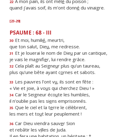
À mon pain, ils ont mêl
é
du poison ;
22
quand j’avais soif, ils m’ont donn
é
du vinaigre.
[23-29]
PSAUME : 68 - III
Et moi, humili
é
, meurtri,
30
que ton salut, Die
u
, me redresse.
Et je louerai le nom de Die
u
par un cantique,
31
je vais le magnifi
e
r, lui rendre grâce.
Cela plaît au Seigne
u
r plus qu’un taureau,
32
plus qu’une bête ayant c
o
rnes et sabots.
Les pauvres l’ont v
u
, ils sont en fête :
33
« Vie et joie, à vo
u
s qui cherchez Dieu ! »
Car le Seigneur éco
u
te les humbles,
34
il n’oublie pas les si
e
ns emprisonnés.
Que le ciel et la t
e
rre le célèbrent,
35
les mers et to
u
t leur peuplement !
Car Dieu viendra sauv
e
r Sion
36
et rebâtir les v
i
lles de Juda.
Il en fera une habitati
o
n, un héritage : *