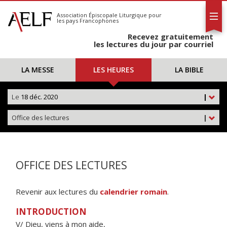
L'AELF
S'abonner
Association Épiscopale Liturgique
pour
les pays Francophones
Calendrier
Recevez gratuitement
Contact
les lectures du jour par courriel
LA MESSE
LES HEURES
LA BIBLE
Le
18 déc. 2020
|
Office des lectures
|
OFFICE DES LECTURES
Revenir aux lectures du
calendrier romain
.
INTRODUCTION
V/ Dieu, viens à mon aide,