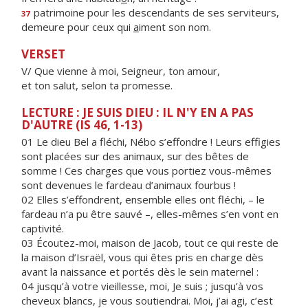
patrimoine pour les descendants de ses serviteurs,
37
demeure pour ceux qui
a
iment son nom.
VERSET
V/ Que vienne à moi, Seigneur, ton amour,
et ton salut, selon ta promesse.
LECTURE : JE SUIS DIEU : IL N'Y EN A PAS
D'AUTRE (IS 46, 1-13)
01 Le dieu Bel a fléchi, Nébo s’effondre ! Leurs effigies
sont placées sur des animaux, sur des bêtes de
somme ! Ces charges que vous portiez vous-mêmes
sont devenues le fardeau d’animaux fourbus !
02 Elles s’effondrent, ensemble elles ont fléchi, – le
fardeau n’a pu être sauvé –, elles-mêmes s’en vont en
captivité.
03 Écoutez-moi, maison de Jacob, tout ce qui reste de
la maison d’Israël, vous qui êtes pris en charge dès
avant la naissance et portés dès le sein maternel :
04 jusqu’à votre vieillesse, moi, Je suis ; jusqu’à vos
cheveux blancs, je vous soutiendrai. Moi, j’ai agi, c’est