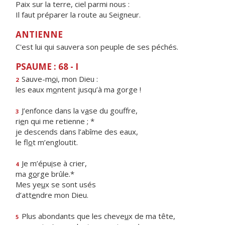
Paix sur la terre, ciel parmi nous :
Il faut préparer la route au Seigneur.
ANTIENNE
C'est lui qui sauvera son peuple de ses péchés.
PSAUME : 68 - I
Sauve-m
o
i, mon Dieu :
2
les eaux m
o
ntent jusqu’à ma gorge !
J’enfonce dans la v
a
se du gouffre,
3
ri
e
n qui me retienne ; *
je descends dans l’abîme des eaux,
le fl
o
t m’engloutit.
Je m’épu
i
se à crier,
4
ma g
o
rge brûle.*
Mes ye
u
x se sont usés
d’att
e
ndre mon Dieu.
Plus abondants que les cheve
u
x de ma tête,
5