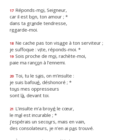
Réponds-m
o
i, Seigneur,
17
car il est b
o
n, ton amour ; *
dans ta gr
a
nde tendresse,
r
e
garde-moi.
Ne cache pas ton vis
a
ge à ton serviteur ;
18
je suffoque : v
i
te, réponds-moi. *
Sois proche de m
o
i, rachète-moi,
19
paie ma ranç
o
n à l’ennemi.
Toi, tu le s
a
is, on m’insulte :
20
je suis bafou
é
, déshonoré ; *
to
u
s mes oppresseurs
sont l
à
, devant toi.
L’insulte m’a broy
é
le cœur,
21
le m
a
l est incurable ; *
j’espérais un seco
u
rs, mais en vain,
des consolateurs, je n’en ai p
a
s trouvé.