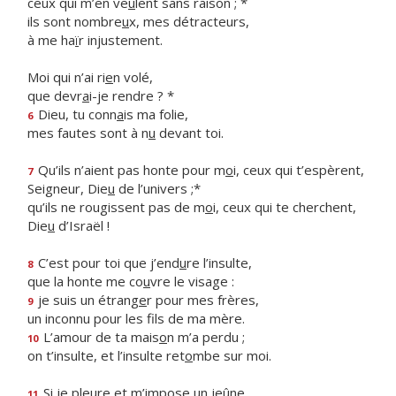
ceux qui m’en ve
u
lent sans raison ; *
ils sont nombre
u
x, mes détracteurs,
à me ha
ï
r injustement.
Moi qui n’ai ri
e
n volé,
que devr
a
i-je rendre ? *
Dieu, tu conn
a
is ma folie,
6
mes fautes sont à n
u
devant toi.
Qu’ils n’aient pas honte pour m
o
i, ceux qui t’espèrent,
7
Seigneur, Die
u
de l’univers ;*
qu’ils ne rougissent pas de m
o
i, ceux qui te cherchent,
Die
u
d’Israël !
C’est pour toi que j’end
u
re l’insulte,
8
que la honte me co
u
vre le visage :
je suis un étrang
e
r pour mes frères,
9
un inconnu pour les f
ls de ma mère.
L’amour de ta mais
o
n m’a perdu ;
10
on t’insulte, et l’insulte ret
o
mbe sur moi.
Si je pleure et m’imp
o
se un jeûne,
11