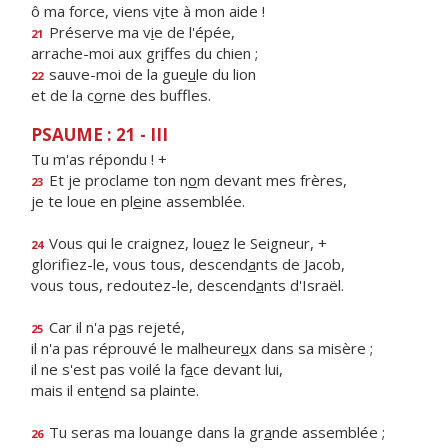
ô ma force, viens v
i
te à mon aide !
Préserve ma v
i
e de l'épée,
21
arrache-moi aux gr
i
ffes du chien ;
sauve-moi de la gue
u
le du lion
22
et de la c
o
rne des buffles.
PSAUME : 21 - III
Tu m'as répondu ! +
Et je proclame ton n
o
m devant mes frères,
23
je te loue en pl
e
ine assemblée.
Vous qui le craignez, lou
e
z le Seigneur, +
24
glorifiez-le, vous tous, descend
a
nts de Jacob,
vous tous, redoutez-le, descend
a
nts d'Israël.
Car il n'a p
a
s rejeté,
25
il n'a pas réprouvé le malheure
u
x dans sa misère ;
il ne s'est pas voilé la f
a
ce devant lui,
mais il ent
e
nd sa plainte.
Tu seras ma louange dans la gr
a
nde assemblée ;
26