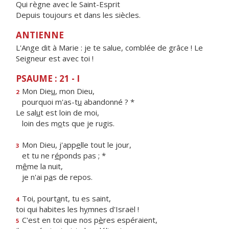
Qui règne avec le Saint-Esprit
Depuis toujours et dans les siècles.
ANTIENNE
L'Ange dit à Marie : je te salue, comblée de grâce ! Le
Seigneur est avec toi !
PSAUME : 21 - I
Mon Die
u
, mon Dieu,
2
pourquoi m'as-t
u
abandonné ? *
Le sal
u
t est loin de moi,
loin des m
o
ts que je rugis.
Mon Dieu, j'app
e
lle tout le jour,
3
et tu ne r
é
ponds pas ; *
m
ê
me la nuit,
je n'ai p
a
s de repos.
Toi, pourt
a
nt, tu es saint,
4
toi qui habites les h
y
mnes d'Israël !
C'est en toi que nos p
è
res espéraient,
5