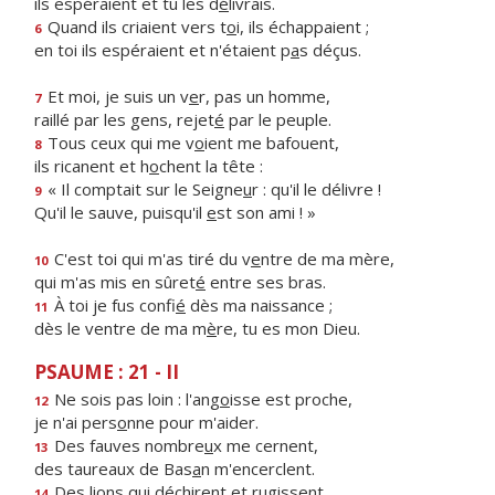
ils espéraient et tu les d
é
livrais.
Quand ils criaient vers t
o
i, ils échappaient ;
6
en toi ils espéraient et n'étaient p
a
s déçus.
Et moi, je suis un v
e
r, pas un homme,
7
raillé par les gens, rejet
é
par le peuple.
Tous ceux qui me v
o
ient me bafouent,
8
ils ricanent et h
o
chent la tête :
« Il comptait sur le Seigne
u
r : qu'il le délivre !
9
Qu'il le sauve, puisqu'il
e
st son ami ! »
C'est toi qui m'as tiré du v
e
ntre de ma mère,
10
qui m'as mis en sûret
é
entre ses bras.
À toi je fus confi
é
dès ma naissance ;
11
dès le ventre de ma m
è
re, tu es mon Dieu.
PSAUME : 21 - II
Ne sois pas loin : l'ang
o
isse est proche,
12
je n'ai pers
o
nne pour m'aider.
Des fauves nombre
u
x me cernent,
13
des taureaux de Bas
a
n m'encerclent.
Des lions qui déch
i
rent et rugissent
14