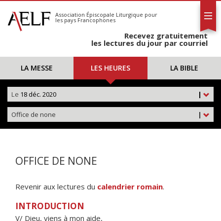
L'AELF
S'abonner
Association Épiscopale Liturgique
pour
les pays Francophones
Calendrier
Recevez gratuitement
Contact
les lectures du jour par courriel
LA MESSE
LES HEURES
LA BIBLE
Le
18 déc. 2020
|
Office de none
|
OFFICE DE NONE
Revenir aux lectures du
calendrier romain
.
INTRODUCTION
V/ Dieu, viens à mon aide,