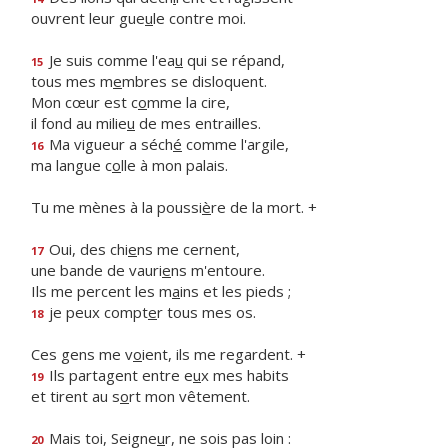
ouvrent leur gue
u
le contre moi.
Je suis comme l'ea
u
qui se répand,
15
tous mes m
e
mbres se disloquent.
Mon cœur est c
o
mme la cire,
il fond au milie
u
de mes entrailles.
Ma vigueur a séch
é
comme l'argile,
16
ma langue c
o
lle à mon palais.
Tu me mènes à la poussi
è
re de la mort. +
Oui, des chi
e
ns me cernent,
17
une bande de vauri
e
ns m'entoure.
Ils me percent les m
a
ins et les pieds ;
je peux compt
e
r tous mes os.
18
Ces gens me v
o
ient, ils me regardent. +
Ils partagent entre e
u
x mes habits
19
et tirent au s
o
rt mon vêtement.
Mais toi, Seigne
u
r, ne sois pas loin :
20