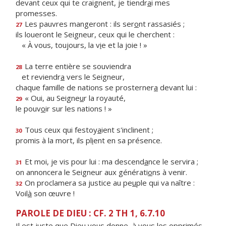
devant ceux qui te craignent, je tiendr
a
i mes
promesses.
Les pauvres mangeront : ils ser
o
nt rassasiés ;
27
ils loueront le Seigneur, ceux qui le cherchent :
« À vous, toujours, la v
i
e et la joie ! »
La terre entière se souviendra
28
et reviendr
a
vers le Seigneur,
chaque famille de nations se prosterner
a
devant lui :
« Oui, au Seigne
u
r la royauté,
29
le pouv
o
ir sur les nations ! »
Tous ceux qui festoy
a
ient s'inclinent ;
30
promis à la mort, ils pl
i
ent en sa présence.
Et moi, je vis pour lui : ma descend
a
nce le servira ;
31
on annoncera le Seigneur aux générati
o
ns à venir.
On proclamera sa justice au pe
u
ple qui va naître :
32
Voil
à
son œuvre !
PAROLE DE DIEU : CF. 2 TH 1, 6.7.10
Il est juste que Dieu vous donne, à vous les opprimés,