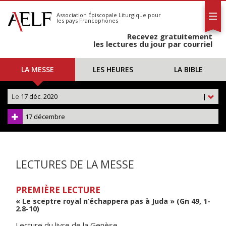
L'AELF
S'abonner
Association Épiscopale Liturgique
pour
les pays Francophones
Calendrier
Recevez gratuitement
Contact
les lectures du jour par courriel
LA MESSE
LES HEURES
LA BIBLE
Le
17 déc. 2020
|
17 décembre
LECTURES DE LA MESSE
PREMIÈRE LECTURE
« Le sceptre royal n’échappera pas à Juda » (Gn 49, 1-
2.8-10)
Lecture du livre de la Genèse