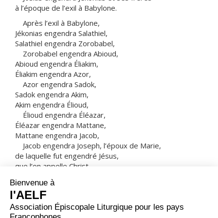
à l’époque de l’exil à Babylone.
Après l’exil à Babylone,
Jékonias engendra Salathiel,
Salathiel engendra Zorobabel,
Zorobabel engendra Abioud,
Abioud engendra Éliakim,
Éliakim engendra Azor,
Azor engendra Sadok,
Sadok engendra Akim,
Akim engendra Élioud,
Élioud engendra Éléazar,
Éléazar engendra Mattane,
Mattane engendra Jacob,
Jacob engendra Joseph, l’époux de Marie,
de laquelle fut engendré Jésus,
que l’on appelle Christ.
Le nombre total des générations est donc :
depuis Abraham jusqu’à David, quatorze générations ;
depuis David jusqu’à l’exil à Babylone, quatorze
générations ;