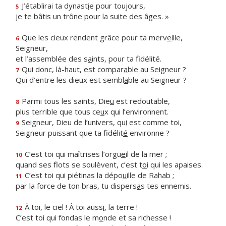
J’établirai ta dynast
i
e pour toujours,
5
je te bâtis un trône pour la su
i
te des âges. »
Que les cieux rendent grâce pour ta merv
e
ille,
6
Seigneur,
et l’assemblée des s
a
ints, pour ta fidélité.
Qui donc, là-haut, est compar
a
ble au Seigneur ?
7
Qui d’entre les dieux est sembl
a
ble au Seigneur ?
Parmi tous les saints, Die
u
est redoutable,
8
plus terrible que tous ce
u
x qui l’environnent.
Seigneur, Dieu de l’univers, qu
i
est comme toi,
9
Seigneur puissant que ta fidélit
é
environne ?
C’est toi qui maîtrises l’orgu
e
il de la mer ;
10
quand ses flots se soulèvent, c’est t
o
i qui les apaises.
C’est toi qui piétinas la dépo
u
ille de Rahab ;
11
par la force de ton bras, tu dispers
a
s tes ennemis.
À toi, le ciel ! À toi auss
i
, la terre !
12
C’est toi qui fondas le m
o
nde et sa richesse !