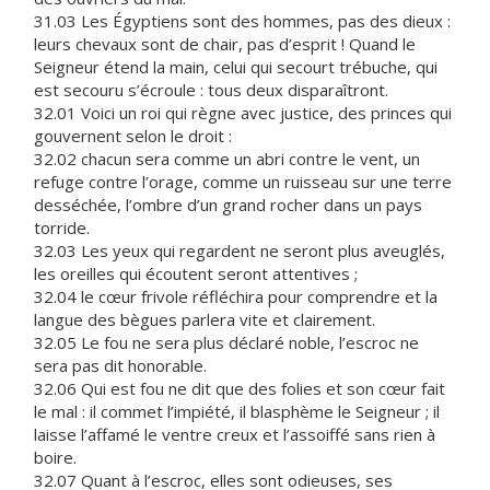
31.03 Les Égyptiens sont des hommes, pas des dieux :
leurs chevaux sont de chair, pas d’esprit ! Quand le
Seigneur étend la main, celui qui secourt trébuche, qui
est secouru s’écroule : tous deux disparaîtront.
32.01 Voici un roi qui règne avec justice, des princes qui
gouvernent selon le droit :
32.02 chacun sera comme un abri contre le vent, un
refuge contre l’orage, comme un ruisseau sur une terre
desséchée, l’ombre d’un grand rocher dans un pays
torride.
32.03 Les yeux qui regardent ne seront plus aveuglés,
les oreilles qui écoutent seront attentives ;
32.04 le cœur frivole réfléchira pour comprendre et la
langue des bègues parlera vite et clairement.
32.05 Le fou ne sera plus déclaré noble, l’escroc ne
sera pas dit honorable.
32.06 Qui est fou ne dit que des folies et son cœur fait
le mal : il commet l’impiété, il blasphème le Seigneur ; il
laisse l’affamé le ventre creux et l’assoiffé sans rien à
boire.
32.07 Quant à l’escroc, elles sont odieuses, ses