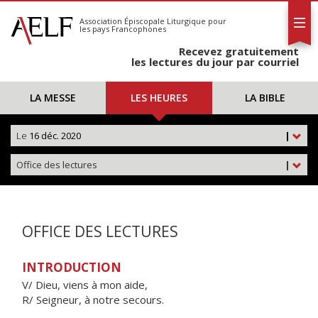
L'AELF
S'abonner
Association Épiscopale Liturgique
pour
les pays Francophones
Calendrier
Recevez gratuitement
Contact
les lectures du jour par courriel
LA MESSE
LES HEURES
LA BIBLE
Le
16 déc. 2020
|
Office des lectures
|
OFFICE DES LECTURES
INTRODUCTION
V/ Dieu, viens à mon aide,
R/ Seigneur, à notre secours.