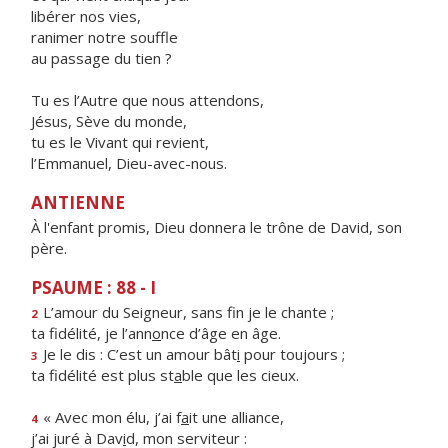
libérer nos vies,
ranimer notre souffle
au passage du tien ?
Tu es l’Autre que nous attendons,
Jésus, Sève du monde,
tu es le Vivant qui revient,
l’Emmanuel, Dieu-avec-nous.
ANTIENNE
À l'enfant promis, Dieu donnera le trône de David, son
père.
PSAUME : 88 - I
L’amour du Seigneur, sans f
n je le chante ;
2
ta fidélité, je l’ann
o
nce d’âge en âge.
Je le dis : C’est un amour bât
i
pour toujours ;
3
ta fidélité est plus st
a
ble que les cieux.
« Avec mon élu, j’ai f
a
it une alliance,
4
j’ai juré à Dav
i
d, mon serviteur :