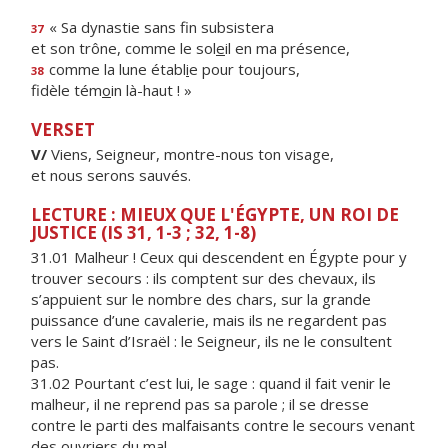
« Sa dynastie sans f
n subsistera
37
et son trône, comme le sol
e
il en ma présence,
comme la lune établ
i
e pour toujours,
38
fidèle tém
o
in là-haut ! »
VERSET
V/
Viens, Seigneur, montre-nous ton visage,
et nous serons sauvés.
LECTURE : MIEUX QUE L'ÉGYPTE, UN ROI DE
JUSTICE (IS 31, 1-3 ; 32, 1-8)
31.01 Malheur ! Ceux qui descendent en Égypte pour y
trouver secours : ils comptent sur des chevaux, ils
s’appuient sur le nombre des chars, sur la grande
puissance d’une cavalerie, mais ils ne regardent pas
vers le Saint d’Israël : le Seigneur, ils ne le consultent
pas.
31.02 Pourtant c’est lui, le sage : quand il fait venir le
malheur, il ne reprend pas sa parole ; il se dresse
contre le parti des malfaisants contre le secours venant
des ouvriers du mal.