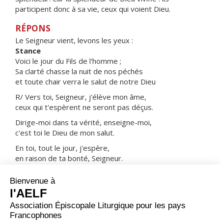
participent donc à sa vie, ceux qui voient Dieu.
RÉPONS
Le Seigneur vient, levons les yeux :
Stance
Voici le jour du Fils de l'homme ;
Sa clarté chasse la nuit de nos péchés
et toute chair verra le salut de notre Dieu
R/ Vers toi, Seigneur, j'élève mon âme,
ceux qui t'espèrent ne seront pas déçus.
Dirige-moi dans ta vérité, enseigne-moi,
c'est toi le Dieu de mon salut.
En toi, tout le jour, j'espère,
en raison de ta bonté, Seigneur.
Souviens-toi de ta tendresse, Seigneur,
de ton amour, car ils sont de toujours.
ORAISON
Nous t’en prions, Dieu tout-puissant, que les fêtes