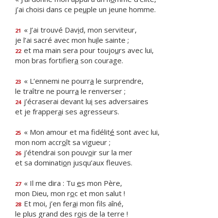
j’ai choisi dans ce pe
u
ple un jeune homme.
« J’ai trouvé Dav
i
d, mon serviteur,
21
je l’ai sacré avec mon hu
i
le sainte ;
et ma main sera pour toujo
u
rs avec lui,
22
mon bras fortifier
a
son courage.
« L’ennemi ne pourr
a
le surprendre,
23
le traître ne pourr
a
le renverser ;
j’écraserai devant lu
i
ses adversaires
24
et je frapper
a
i ses agresseurs.
« Mon amour et ma fidélit
é
sont avec lui,
25
mon nom accr
o
ît sa vigueur ;
j’étendrai son pouv
o
ir sur la mer
26
et sa dominati
o
n jusqu’aux fleuves.
« Il me dira : Tu
e
s mon Père,
27
mon Dieu, mon r
o
c et mon salut !
Et moi, j’en fer
a
i mon fils aîné,
28
le plus grand des r
o
is de la terre !