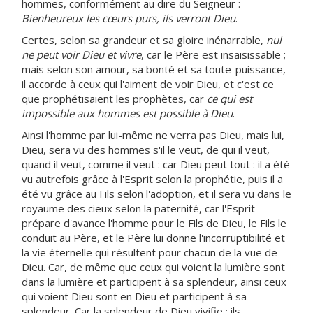
hommes, conformément au dire du Seigneur :
Bienheureux les cœurs purs, ils verront Dieu
.
Certes, selon sa grandeur et sa gloire inénarrable,
nul
ne peut voir Dieu et vivre
, car le Père est insaisissable ;
mais selon son amour, sa bonté et sa toute-puissance,
il accorde à ceux qui l'aiment de voir Dieu, et c'est ce
que prophétisaient les prophètes, car
ce qui est
impossible aux hommes est possible à Dieu
.
Ainsi l'homme par lui-même ne verra pas Dieu, mais lui,
Dieu, sera vu des hommes s'il le veut, de qui il veut,
quand il veut, comme il veut : car Dieu peut tout : il a été
vu autrefois grâce à l'Esprit selon la prophétie, puis il a
été vu grâce au Fils selon l'adoption, et il sera vu dans le
royaume des cieux selon la paternité, car l'Esprit
prépare d'avance l'homme pour le Fils de Dieu, le Fils le
conduit au Père, et le Père lui donne l'incorruptibilité et
la vie éternelle qui résultent pour chacun de la vue de
Dieu. Car, de même que ceux qui voient la lumière sont
dans la lumière et participent à sa splendeur, ainsi ceux
qui voient Dieu sont en Dieu et participent à sa
splendeur. Car la splendeur de Dieu vivifie : ils