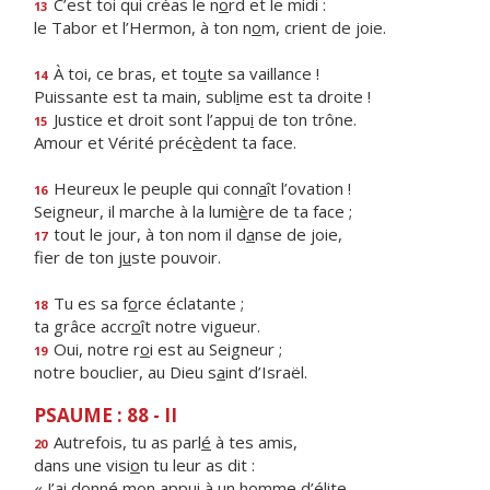
C’est toi qui créas le n
o
rd et le midi :
13
le Tabor et l’Hermon, à ton n
o
m, crient de joie.
À toi, ce bras, et to
u
te sa vaillance !
14
Puissante est ta main, subl
i
me est ta droite !
Justice et droit sont l’appu
i
de ton trône.
15
Amour et Vérité préc
è
dent ta face.
Heureux le peuple qui conn
a
ît l’ovation !
16
Seigneur, il marche à la lumi
è
re de ta face ;
tout le jour, à ton nom il d
a
nse de joie,
17
fier de ton j
u
ste pouvoir.
Tu es sa f
o
rce éclatante ;
18
ta grâce accr
o
ît notre vigueur.
Oui, notre r
o
i est au Seigneur ;
19
notre bouclier, au Dieu s
a
int d’Israël.
PSAUME : 88 - II
Autrefois, tu as parl
é
à tes amis,
20
dans une visi
o
n tu leur as dit :
« J’ai donné mon appui à un h
o
mme d’élite,