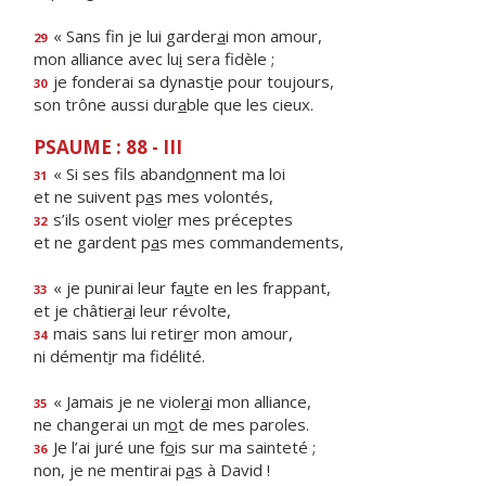
« Sans fin je lui garder
a
i mon amour,
29
mon alliance avec lu
i
sera fidèle ;
je fonderai sa dynast
i
e pour toujours,
30
son trône aussi dur
a
ble que les cieux.
PSAUME : 88 - III
« Si ses fils aband
o
nnent ma loi
31
et ne suivent p
a
s mes volontés,
s’ils osent viol
e
r mes préceptes
32
et ne gardent p
a
s mes commandements,
« je punirai leur fa
u
te en les frappant,
33
et je châtier
a
i leur révolte,
mais sans lui retir
e
r mon amour,
34
ni dément
i
r ma fidélité.
« Jamais je ne violer
a
i mon alliance,
35
ne changerai un m
o
t de mes paroles.
Je l’ai juré une f
o
is sur ma sainteté ;
36
non, je ne mentirai p
a
s à David !