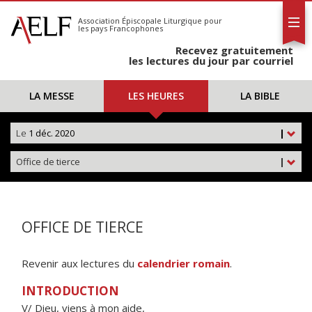
L'AELF
S'abonner
Association Épiscopale Liturgique
pour
les pays Francophones
Calendrier
Recevez gratuitement
Contact
les lectures du jour par courriel
LA MESSE
LES HEURES
LA BIBLE
Le
1 déc. 2020
|
Office de tierce
|
OFFICE DE TIERCE
Revenir aux lectures du
calendrier romain
.
INTRODUCTION
V/ Dieu, viens à mon aide,