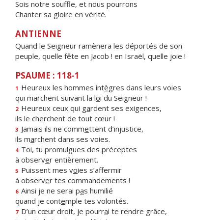
Sois notre souffle, et nous pourrons
Chanter sa gloire en vérité.
ANTIENNE
Quand le Seigneur ramènera les déportés de son
peuple, quelle fête en Jacob ! en Israël, quelle joie !
PSAUME : 118-1
Heureux les hommes int
è
gres dans leurs voies
1
qui marchent suivant la l
o
i du Seigneur !
Heureux ceux qui g
a
rdent ses exigences,
2
ils le ch
e
rchent de tout cœur !
Jamais ils ne comm
e
ttent d’injustice,
3
ils m
a
rchent dans ses voies.
Toi, tu prom
u
lgues des préceptes
4
à observ
e
r entièrement.
Puissent mes v
o
ies s’affermir
5
à observ
e
r tes commandements !
Ainsi je ne serai p
a
s humilié
6
quand je cont
e
mple tes volontés.
D’un cœur droit, je pourr
a
i te rendre grâce,
7