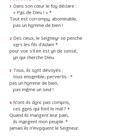
Dans son cœur le fo
u
déclare :
1
« P
a
s de Dieu ! » *
Tout est corromp
u
, abominable,
pas un h
o
mme de bien !
Des cieux, le Seigne
u
r se penche
2
v
e
rs les fils d'Adam *
pour voir s'il en est
u
n de sensé,
u
n qui cherche Dieu.
Tous, ils s
o
nt dévoyés ;
3
tous ens
e
mble, pervertis : *
pas un h
o
mme de bien,
pas m
ê
me un seul !
N'ont-ils d
o
nc pas compris,
4
ces g
e
ns qui font le mal ? +
Quand ils mangent leur pain,
ils m
a
ngent mon peuple. *
Jamais ils n'inv
o
quent le Seigneur.