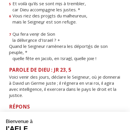
Et voilà qu'ils se sont m
i
s à trembler,
5
car Dieu accomp
a
gne les justes. *
Vous riez des proj
e
ts du malheureux,
6
mais le Seigne
u
r est son refuge.
Qui fera ven
i
r de Sion
7
la délivr
a
nce d'Israël ? +
Quand le Seigneur ramènera les déport
é
s de son
peuple, *
quelle fête en Jacob, en Isra
ë
l, quelle joie !
PAROLE DE DIEU : JR 23, 5
Voici venir des jours, déclare le Seigneur, où je donnerai
à David un Germe juste ; il régnera en vrai roi, il agira
avec intelligence, il exercera dans le pays le droit et la
justice.
RÉPONS
V/ Les nations craindront le nom du Seigneur,
et tous les rois de la terre, sa gloire.