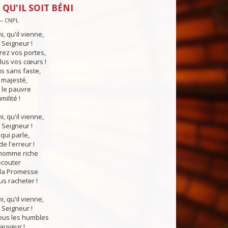
 QU'IL SOIT BÉNI
 — CNPL
i, qu'il vienne,
 Seigneur !
rez vos portes,
lus vos cœurs !
us sans faste,
 majesté,
le pauvre
ilité !
i, qu'il vienne,
 Seigneur !
qui parle,
e l'erreur !
'homme riche
écouter
 la Promesse
us racheter !
i, qu'il vienne,
 Seigneur !
tous les humbles
auveur !