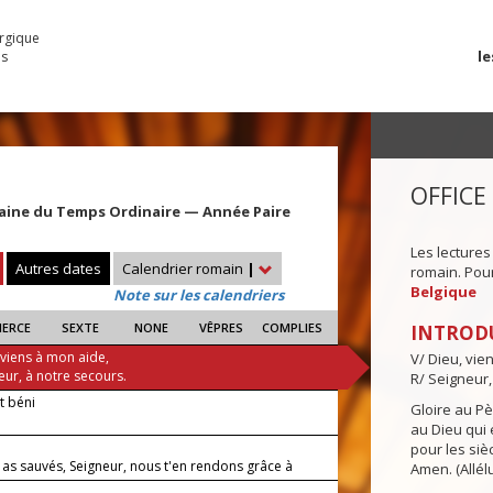
urgique
le
es
OFFICE
aine du Temps Ordinaire — Année Paire
Les lectures
Autres dates
Calendrier romain
|
romain. Pour 
Belgique
Note sur les calendriers
IERCE
SEXTE
NONE
VÊPRES
COMPLIES
INTROD
 viens à mon aide,
V/ Dieu, vie
eur, à notre secours.
R/ Seigneur,
it béni
Gloire au Pèr
au Dieu qui e
pour les siè
 as sauvés, Seigneur, nous t'en rendons grâce à
Amen. (Allélu