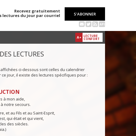
Recevez gratuitement
S'ABONNER
s lectures du jour par courriel
API
LECTURE
A+
CONFORT
 DES LECTURES
 affichées ci-dessous sont celles du calendrier
ce jour, il existe des lectures spécifiques pour :
UCTION
ns à mon aide,
 à notre secours.
e, et au Fils et au Saint-Esprit,
st, qui était et qui vient,
cles des siècles.
ia.)