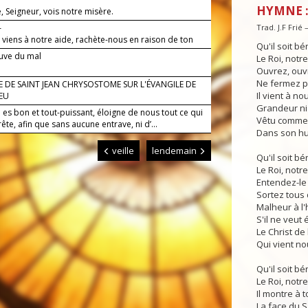
HYMNE :
 Seigneur, vois notre misère.
—
Trad. J.F Frié
 viens à notre aide, rachète-nous en raison de ton
Qu'il soit bén
euve du mal
Le Roi, notre
Ouvrez, ouv
Ne fermez p
 DE SAINT JEAN CHRYSOSTOME SUR L'ÉVANGILE DE
Il vient à no
EU
Grandeur ni
 es bon et tout-puissant, éloigne de nous tout ce qui
Vêtu comme 
ête, afin que sans aucune entrave, ni d’...
Dans son hum
veille
lendemain
Qu'il soit bén
Le Roi, notre
Entendez-le 
Sortez tous d
Malheur à l
S'il ne veut 
Le Christ de
Qui vient no
Qu'il soit bén
Le Roi, notre
Il montre à 
La face du S