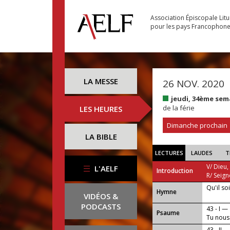
Association Épiscopale Lit
pour les pays Francophon
LA MESSE
26 NOV. 2020
jeudi, 34ème sem
de la férie
LES HEURES
Dimanche prochain
LA BIBLE
LECTURES
LAUDES
T
V/ Dieu,
L'AELF
Introduction
R/ Seign
Qu'il so
...
Hymne
VIDÉOS &
PODCASTS
43 - I —
Psaume
Tu nous
jamais.
43 - II —