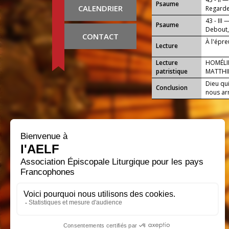
Psaume
CALENDRIER
Regarde,
43 - III 
Psaume
Debout,
CONTACT
amour.
À l'épr
Lecture
Lecture
HOMÉLIE
patristique
MATTHI
Dieu qui
Conclusion
nous arr