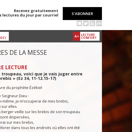
Recevez gratuitement
S'ABONNER
s lectures du jour par courriel
API
LECTURE
A+
DOC)
CONFORT
ES DE LA MESSE
E LECTURE
 troupeau, voici que je vais juger entre
rebis » (Ez 34, 11-12.15-17)
ivre du prophète Ézékiel
e Seigneur Dieu :
i-même, je m’occuperai de mes brebis,
i sur elles.
rger veille sur les brebis de son troupeau
 sont dispersées,
lerai sur mes brebis,
 délivrer dans tous les endroits où elles ont été