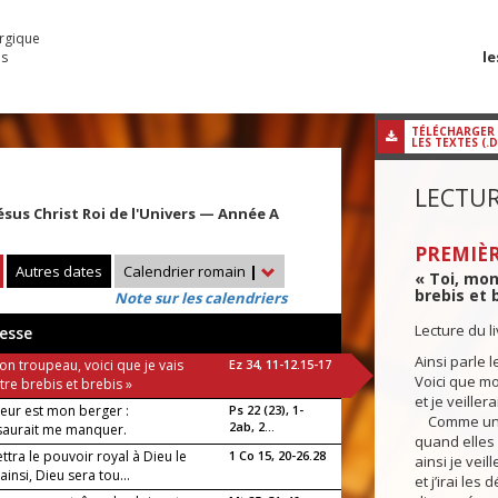
urgique
le
es
TÉLÉCHARGER
LES TEXTES (.
LECTUR
ésus Christ Roi de l'Univers — Année A
PREMIÈR
Autres dates
Calendrier romain
|
« Toi, mon
brebis et b
Note sur les calendriers
Lecture du l
esse
Ainsi parle l
on troupeau, voici que je vais
Ez 34, 11-12.15-17
Voici que mo
tre brebis et brebis »
et je veillera
neur est mon berger :
Ps 22 (23), 1-
Comme un be
2ab, 2...
 saurait me manquer.
quand elles
ettra le pouvoir royal à Dieu le
1 Co 15, 20-26.28
ainsi je veil
 ainsi, Dieu sera tou...
et j’irai les