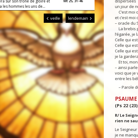
dispersées
gera sur son trône de gloire et
Mt 25, 31-46
a les hommes les uns de...
un jour de 
C’est moi q
et c’est moi 
veille
lendemain
– oracle du 
La brebis pe
l’égarée, je 
Celle qui est
Celle qui est
Celle qui es
je la garderai
Et toi, mon
– ainsi parle
voici que je 
entre les bél
– Parole du
PSAUME
(Ps 22 (23),
R/ Le Seign
rien ne sa
Le Seigneur 
je ne manqu