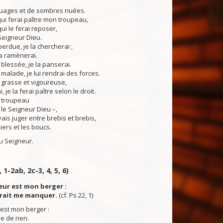
nuages et de sombres nuées.
ui ferai paître mon troupeau,
qui le ferai reposer,
Seigneur Dieu.
rdue, je la chercherai ;
la ramènerai.
 blessée, je la panserai.
 malade, je lui rendrai des forces.
t grasse et vigoureuse,
, je la ferai paître selon le droit.
 troupeau
 le Seigneur Dieu –,
vais juger entre brebis et brebis,
iers et les boucs.
 Seigneur.
 1-2ab, 2c-3, 4, 5, 6)
eur est mon berger :
urait me manquer.
(cf. Ps 22, 1)
est mon berger :
e de rien.