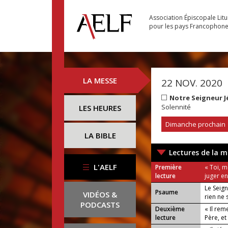
Association Épiscopale Lit
pour les pays Francophon
LA MESSE
22 NOV. 2020
Notre Seigneur J
Solennité
LES HEURES
Dimanche prochain
LA BIBLE
Lectures de la m
L'AELF
Première
« Toi, m
lecture
juger en
Le Seig
Psaume
VIDÉOS &
rien ne
PODCASTS
Deuxième
« Il rem
lecture
Père, et