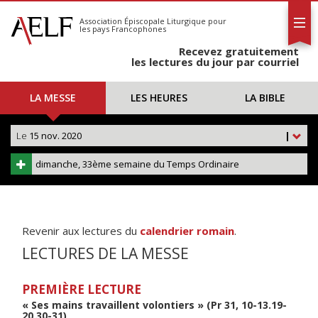
L'AELF
S'abonner
Association Épiscopale Liturgique
pour
les pays Francophones
Calendrier
Recevez gratuitement
Contact
les lectures du jour par courriel
LA MESSE
LES HEURES
LA BIBLE
Le
15 nov. 2020
|
dimanche, 33ème semaine du Temps Ordinaire
Revenir aux lectures du
calendrier romain
.
LECTURES DE LA MESSE
PREMIÈRE LECTURE
« Ses mains travaillent volontiers » (Pr 31, 10-13.19-
20.30-31)