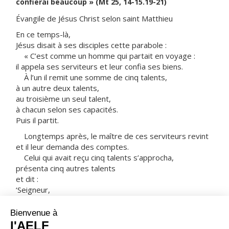
confierai beaucoup » (Mt 25, 14-15.19-21)
Évangile de Jésus Christ selon saint Matthieu
En ce temps-là,
Jésus disait à ses disciples cette parabole :
« C’est comme un homme qui partait en voyage :
il appela ses serviteurs et leur confia ses biens.
À l’un il remit une somme de cinq talents,
à un autre deux talents,
au troisième un seul talent,
à chacun selon ses capacités.
Puis il partit.
Longtemps après, le maître de ces serviteurs revint
et il leur demanda des comptes.
Celui qui avait reçu cinq talents s’approcha,
présenta cinq autres talents
et dit :
‘Seigneur,
tu m’as confié cinq talents ;
voilà, j’en ai gagné cinq autres.’
Son maître lui déclara :