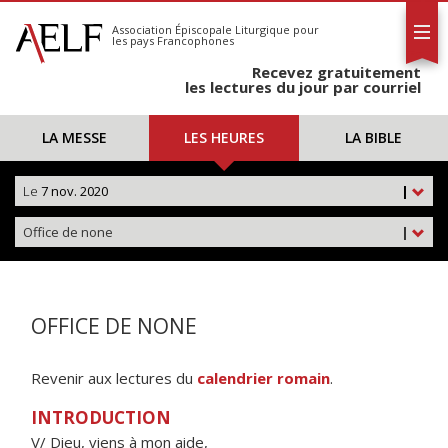
L'AELF
S'abonner
Association Épiscopale Liturgique
pour
les pays Francophones
Calendrier
Recevez gratuitement
Contact
les lectures du jour par courriel
LA MESSE
LES HEURES
LA BIBLE
Le
7 nov. 2020
|
Office de none
|
OFFICE DE NONE
Revenir aux lectures du
calendrier romain
.
INTRODUCTION
V/ Dieu, viens à mon aide,