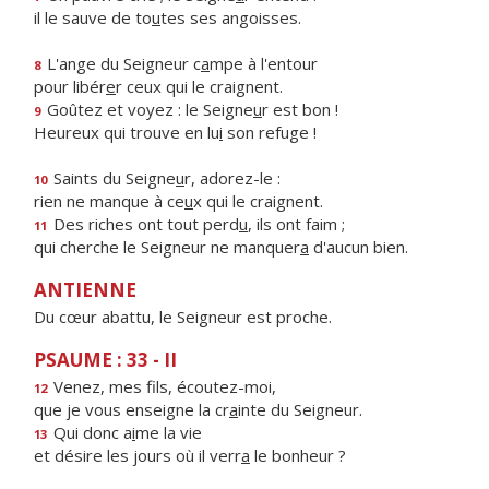
il le sauve de to
u
tes ses angoisses.
L'ange du Seigneur c
a
mpe à l'entour
8
pour libér
e
r ceux qui le craignent.
Goûtez et voyez : le Seigne
u
r est bon !
9
Heureux qui trouve en lu
i
son refuge !
Saints du Seigne
u
r, adorez-le :
10
rien ne manque à ce
u
x qui le craignent.
Des riches ont tout perd
u
, ils ont faim ;
11
qui cherche le Seigneur ne manquer
a
d'aucun bien.
ANTIENNE
Du cœur abattu, le Seigneur est proche.
PSAUME : 33 - II
Venez, mes f
ls, écoutez-moi,
12
que je vous enseigne la cr
a
inte du Seigneur.
Qui donc a
i
me la vie
13
et désire les jours où il verr
a
le bonheur ?