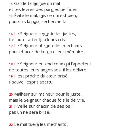
Garde ta l
a
ngue du mal
14
et tes lèvres des par
o
les perfides.
Évite le mal, f
a
is ce qui est bien,
15
poursuis la p
a
ix, recherche-la.
Le Seigneur reg
a
rde les justes,
16
il écoute, attent
i
f à leurs cris.
Le Seigneur affr
o
nte les méchants
17
pour effacer de la t
e
rre leur mémoire.
Le Seigneur ent
e
nd ceux qui l'appellent :
18
de toutes leurs ang
o
isses, il les délivre.
Il est proche du cœ
u
r brisé,
19
il sauve l'espr
i
t abattu.
Malheur sur malhe
u
r pour le juste,
20
mais le Seigneur chaque f
o
is le délivre.
Il veille sur chac
u
n de ses os :
21
pas un ne ser
a
brisé.
Le mal tuer
a
les méchants ;
22