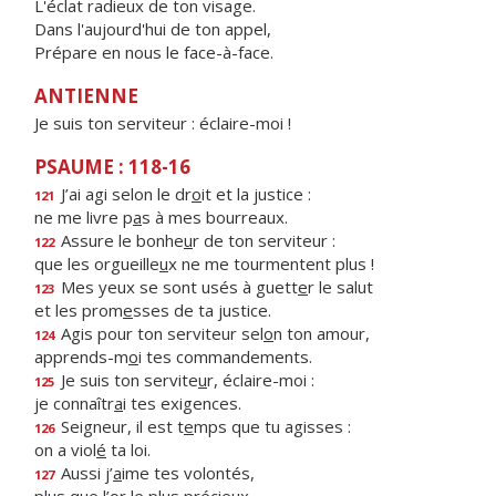
L'éclat radieux de ton visage.
Dans l'aujourd'hui de ton appel,
Prépare en nous le face-à-face.
ANTIENNE
Je suis ton serviteur : éclaire-moi !
PSAUME : 118-16
J’ai agi selon le dr
o
it et la justice :
121
ne me livre p
a
s à mes bourreaux.
Assure le bonhe
u
r de ton serviteur :
122
que les orgueille
u
x ne me tourmentent plus !
Mes yeux se sont usés à guett
e
r le salut
123
et les prom
e
sses de ta justice.
Agis pour ton serviteur sel
o
n ton amour,
124
apprends-m
o
i tes commandements.
Je suis ton servite
u
r, éclaire-moi :
125
je connaîtr
a
i tes exigences.
Seigneur, il est t
e
mps que tu agisses :
126
on a viol
é
ta loi.
Aussi j’
a
ime tes volontés,
127