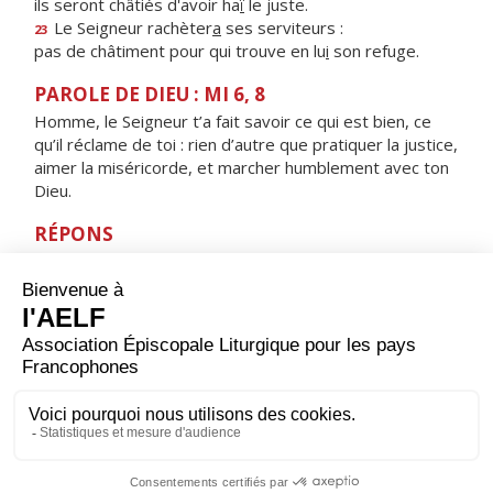
ils seront châtiés d'avoir ha
ï
le juste.
Le Seigneur rachèter
a
ses serviteurs :
23
pas de châtiment pour qui trouve en lu
i
son refuge.
PAROLE DE DIEU : MI 6, 8
Homme, le Seigneur t’a fait savoir ce qui est bien, ce
qu’il réclame de toi : rien d’autre que pratiquer la justice,
aimer la miséricorde, et marcher humblement avec ton
Dieu.
RÉPONS
V/
Je trouve en tes commandements mon plaisir,
Seigneur, je n'oublie pas ta parole.
ORAISON
Écoute-nous, Seigneur, et accorde-nous la paix
profonde que nous te demandons. Ainsi, en te
cherchant tous les jours de notre vie, et soutenus par la
prière de la Vierge Marie, nous parviendrons sans
encombre jusqu'à toi.