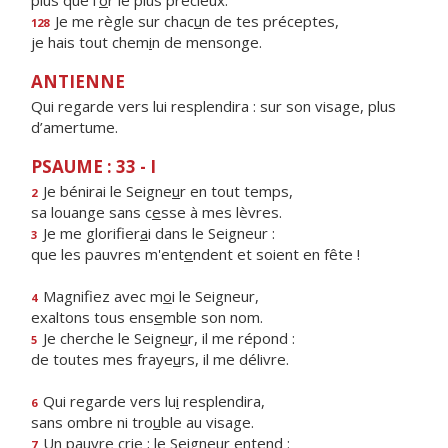
plus que l’
o
r le plus précieux.
Je me règle sur chac
u
n de tes préceptes,
128
je hais tout chem
i
n de mensonge.
ANTIENNE
Qui regarde vers lui resplendira : sur son visage, plus
d’amertume.
PSAUME : 33 - I
Je bénirai le Seigne
u
r en tout temps,
2
sa louange sans c
e
sse à mes lèvres.
Je me glorifier
a
i dans le Seigneur :
3
que les pauvres m'ent
e
ndent et soient en fête !
Magnifiez avec m
o
i le Seigneur,
4
exaltons tous ens
e
mble son nom.
Je cherche le Seigne
u
r, il me répond :
5
de toutes mes fraye
u
rs, il me délivre.
Qui regarde vers lu
i
resplendira,
6
sans ombre ni tro
u
ble au visage.
Un pauvre crie ; le Seigne
u
r entend :
7