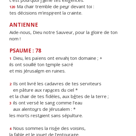
c’est pourquoi j’
a
ime tes exigences.
Ma chair tremble de pe
u
r devant toi :
120
tes décisions m’insp
i
rent la crainte.
ANTIENNE
Aide-nous, Dieu notre Sauveur, pour la gloire de ton
nom !
PSAUME : 78
Dieu, les païens ont envah
i
ton domaine ; +
1
ils ont souillé ton t
e
mple sacré
et mis Jérusal
e
m en ruines.
Ils ont livré les cadavres de tes serviteurs
2
en pâture aux rap
a
ces du ciel *
et la chair de tes fidèles, aux b
ê
tes de la terre ;
ils ont versé le sang comme l’eau
3
aux alento
u
rs de Jérusalem : *
les morts rest
a
ient sans sépulture.
Nous sommes la ris
é
e des voisins,
4
la fable et le jou
e
t de l’entourage.