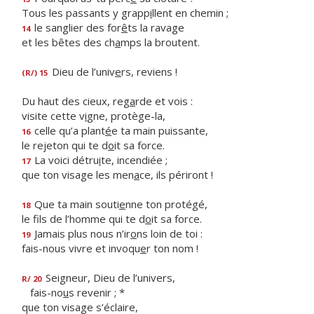
Tous les passants y grapp
i
llent en chemin ;
le sanglier des for
ê
ts la ravage
14
et les bêtes des ch
a
mps la broutent.
Dieu de l’univ
e
rs, reviens !
(R/) 15
Du haut des cieux, reg
a
rde et vois :
visite cette v
i
gne, protège-la,
celle qu’a plant
é
e ta main puissante,
16
le rejeton qui te d
o
it sa force.
La voici détru
i
te, incendiée ;
17
que ton visage les men
a
ce, ils périront !
Que ta main souti
e
nne ton protégé,
18
le fils de l’homme qui te d
o
it sa force.
Jamais plus nous n’ir
o
ns loin de toi :
19
fais-nous vivre et invoqu
e
r ton nom !
Seigneur, Dieu de l’univers,
R/ 20
fais-no
u
s revenir ; *
que ton visage s’éclaire,