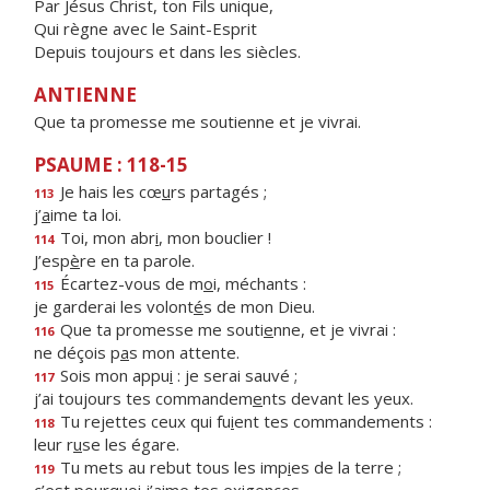
Par Jésus Christ, ton Fils unique,
Qui règne avec le Saint-Esprit
Depuis toujours et dans les siècles.
ANTIENNE
Que ta promesse me soutienne et je vivrai.
PSAUME : 118-15
Je hais les cœ
u
rs partagés ;
113
j’
a
ime ta loi.
Toi, mon abr
i
, mon bouclier !
114
J’esp
è
re en ta parole.
Écartez-vous de m
o
i, méchants :
115
je garderai les volont
é
s de mon Dieu.
Que ta promesse me souti
e
nne, et je vivrai :
116
ne déçois p
a
s mon attente.
Sois mon appu
i
: je serai sauvé ;
117
j’ai toujours tes commandem
e
nts devant les yeux.
Tu rejettes ceux qui fu
i
ent tes commandements :
118
leur r
u
se les égare.
Tu mets au rebut tous les imp
i
es de la terre ;
119