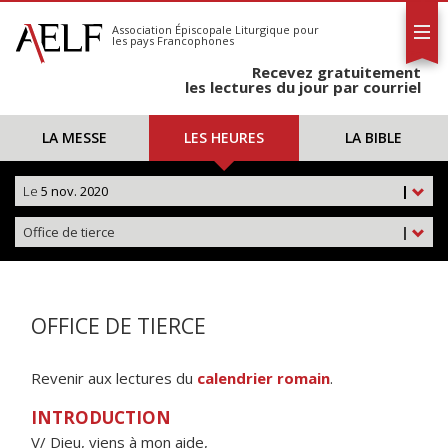
L'AELF
S'abonner
Association Épiscopale Liturgique
pour
les pays Francophones
Calendrier
Recevez gratuitement
Contact
les lectures du jour par courriel
LA MESSE
LES HEURES
LA BIBLE
Le
5 nov. 2020
|
Office de tierce
|
OFFICE DE TIERCE
Revenir aux lectures du
calendrier romain
.
INTRODUCTION
V/ Dieu, viens à mon aide,