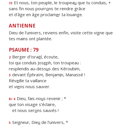
Et nous, ton peuple, le troupea
u
que tu conduis, +
13
sans fin nous pourr
o
ns te rendre grâce
et d’âge en âge proclam
e
r ta louange.
ANTIENNE
Dieu de l’univers, reviens enfin, visite cette vigne que
tes mains ont plantée.
PSAUME : 79
Berger d’Isra
ë
l, écoute,
2
toi qui conduis Jos
e
ph, ton troupeau :
resplendis au-dess
u
s des Kéroubim,
devant Éphraïm, Benjam
i
n, Manassé !
3
Rév
e
ille ta vaillance
et vi
e
ns nous sauver.
Dieu, fais-no
u
s revenir ; *
R/ 4
que ton visage s’éclaire,
et nous ser
o
ns sauvés !
Seigneur, Die
u
de l’univers, *
5