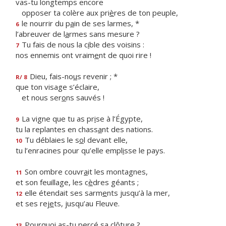
vas-tu longtemps encore
opposer ta colère aux pri
è
res de ton peuple,
le nourrir du p
a
in de ses larmes, *
6
l’abreuver de l
a
rmes sans mesure ?
Tu fais de nous la c
i
ble des voisins :
7
nos ennemis ont vraim
e
nt de quoi rire !
Dieu, fais-no
u
s revenir ; *
R/ 8
que ton visage s’éclaire,
et nous ser
o
ns sauvés !
La vigne que tu as pr
i
se à l’Égypte,
9
tu la replantes en chass
a
nt des nations.
Tu déblaies le s
o
l devant elle,
10
tu l’enracines pour qu’elle empl
i
sse le pays.
Son ombre couvr
a
it les montagnes,
11
et son feuillage, les c
è
dres géants ;
elle étendait ses sarm
e
nts jusqu’à la mer,
12
et ses rej
e
ts, jusqu’au Fleuve.
Pourquoi as-tu perc
é
sa clôture ?
13