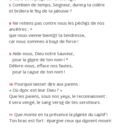
Combien de temps, Seigneur, durer
a
ta colère
5
et brûlera le fe
u
de ta jalousie ?
Ne retiens pas contre nous les péch
é
s de nos
8
ancêtres : +
que nous vienne bient
ô
t ta tendresse,
car nous sommes à bo
u
t de force !
Aide-nous, Dieu notre Sauveur,
9
pour la gl
o
ire de ton nom ! *
Délivre-nous, efface nos fautes,
pour la ca
u
se de ton nom !
Pourquoi laisser d
i
re aux païens :
10
« Où d
o
nc est leur Dieu ? »
Que les païens, sous nos ye
u
x, le reconnaissent :
il sera vengé, le sang vers
é
de tes serviteurs.
Que monte en ta présence la pl
a
inte du captif !
11
Ton bras est fort : épargne ceux qui d
o
ivent mourir.