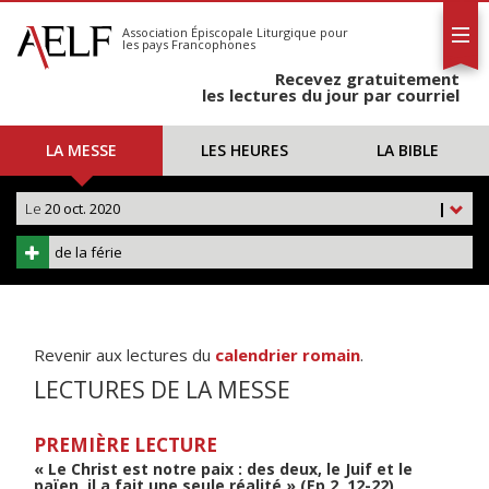
L'AELF
S'abonner
Association Épiscopale Liturgique
pour
les pays Francophones
Calendrier
Recevez gratuitement
Contact
les lectures du jour par courriel
LA MESSE
LES HEURES
LA BIBLE
Le
20 oct. 2020
|
de la férie
Revenir aux lectures du
calendrier romain
.
LECTURES DE LA MESSE
PREMIÈRE LECTURE
« Le Christ est notre paix : des deux, le Juif et le
païen, il a fait une seule réalité » (Ep 2, 12-22)