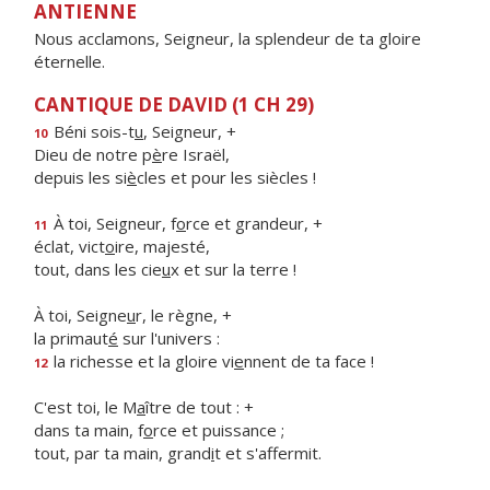
ANTIENNE
Nous acclamons, Seigneur, la splendeur de ta gloire
éternelle.
CANTIQUE DE DAVID (1 CH 29)
Béni sois-t
u
, Seigneur, +
10
Dieu de notre p
è
re Israël,
depuis les si
è
cles et pour les siècles !
À toi, Seigneur, f
o
rce et grandeur, +
11
éclat, vict
o
ire, majesté,
tout, dans les cie
u
x et sur la terre !
À toi, Seigne
u
r, le règne, +
la primaut
é
sur l'univers :
la richesse et la gloire vi
e
nnent de ta face !
12
C'est toi, le M
a
ître de tout : +
dans ta main, f
o
rce et puissance ;
tout, par ta main, grand
i
t et s'affermit.