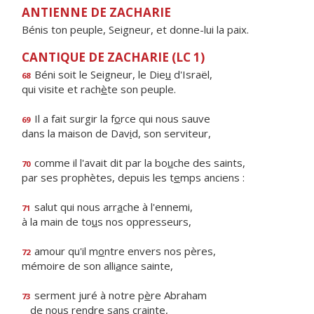
ANTIENNE DE ZACHARIE
Bénis ton peuple, Seigneur, et donne-lui la paix.
CANTIQUE DE ZACHARIE (LC 1)
Béni soit le Seigneur, le Die
u
d'Israël,
68
qui visite et rach
è
te son peuple.
Il a fait surgir la f
o
rce qui nous sauve
69
dans la maison de Dav
i
d, son serviteur,
comme il l'avait dit par la bo
u
che des saints,
70
par ses prophètes, depuis les t
e
mps anciens :
salut qui nous arr
a
che à l'ennemi,
71
à la main de to
u
s nos oppresseurs,
amour qu'il m
o
ntre envers nos pères,
72
mémoire de son alli
a
nce sainte,
serment juré à notre p
è
re Abraham
73
de nous r
e
ndre sans crainte,