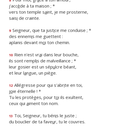
8
j'acc
è
de à ta maison ; *
vers ton temple s
a
int, je me prosterne,
sais
i
de crainte.
Seigneur, que ta just
i
ce me conduise ; *
9
des ennem
i
s me guettent :
aplanis devant m
o
i ton chemin.
Rien n'est vr
a
i dans leur bouche,
10
ils sont rempl
i
s de malveillance ; *
leur gosier est un sép
u
lcre béant,
et leur l
a
ngue, un piège.
Allégresse pour qui s'abr
i
te en toi,
12
j
o
ie éternelle ! *
Tu les protèges, pour t
o
i ils exultent,
ceux qui
a
iment ton nom.
Toi, Seigneur, tu bén
i
s le juste ;
13
du bouclier de ta fave
u
r, tu le couvres.