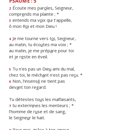
PSAUME : 5
Écoute mes par
o
les, Seigneur,
2
compr
e
nds ma plainte ; *
entends ma v
o
ix qui t'appelle,
3
ô mon R
o
i et mon Dieu !
Je me tourne vers t
o
i, Seigneur,
4
au matin, tu éco
u
tes ma voix ; *
au matin, je me prép
a
re pour toi
et je r
e
ste en éveil.
Tu n'es pas un Die
u
ami du mal,
5
chez toi, le méch
a
nt n'est pas reçu. *
Non, l'insens
é
ne tient pas
6
dev
a
nt ton regard.
Tu détestes to
u
s les malfaisants,
tu exterm
i
nes les menteurs ; *
7
l'homme de r
u
se et de sang,
le Seigne
u
r le hait.
Pour moi, gr
â
ce à ton amour,