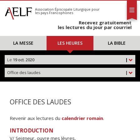
L'AELF
S'abonner
Association Épiscopale Liturgique
pour
les pays Francophones
Calendrier
Recevez gratuitement
Contact
les lectures du jour par courriel
LA MESSE
LES HEURES
LA BIBLE
Le
19 oct. 2020
|
Office des laudes
|
OFFICE DES LAUDES
Revenir aux lectures du
calendrier romain
.
INTRODUCTION
V/ Seigneur, ouvre mes lèvres,