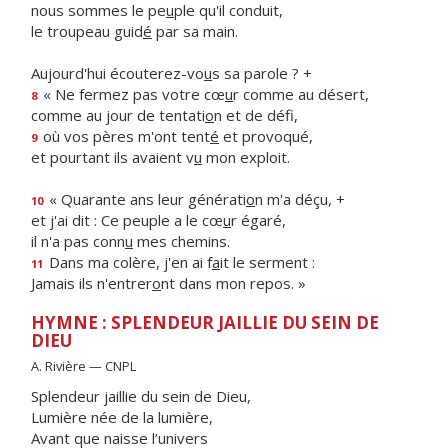
nous sommes le pe
u
ple qu'il conduit,
le troupeau guid
é
par sa main.
Aujourd'hui écouterez-vo
u
s sa parole ? +
« Ne fermez pas votre cœ
u
r comme au désert,
8
comme au jour de tentati
o
n et de défi,
où vos pères m'ont tent
é
et provoqué,
9
et pourtant ils avaient v
u
mon exploit.
« Quarante ans leur générati
o
n m'a déçu, +
10
et j'ai dit : Ce peuple a le cœ
u
r égaré,
il n'a pas conn
u
mes chemins.
Dans ma colère, j'en ai f
a
it le serment :
11
Jamais ils n'entrer
o
nt dans mon repos. »
HYMNE : SPLENDEUR JAILLIE DU SEIN DE
DIEU
A. Rivière — CNPL
Splendeur jaillie du sein de Dieu,
Lumière née de la lumière,
Avant que naisse l’univers