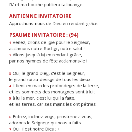
R/ et ma bouche publiera ta louange.
ANTIENNE INVITATOIRE
Approchons-nous de Dieu en rendant grâce.
PSAUME INVITATOIRE : (94)
Venez, crions de j
o
ie pour le Seigneur,
1
acclamons notre Roch
e
r, notre salut !
Allons jusqu'à lu
i
en rendant grâce,
2
par nos hymnes de f
ê
te acclamons-le !
Oui, le grand Die
u
, c'est le Seigneur,
3
le grand roi au-dess
u
s de tous les dieux :
il tient en main les profonde
u
rs de la terre,
4
et les sommets des mont
a
gnes sont à lui ;
à lui la mer, c'est lu
i
qui l'a faite,
5
et les terres, car ses m
a
ins les ont pétries.
Entrez, inclinez-vo
u
s, prosternez-vous,
6
adorons le Seigne
u
r qui nous a faits.
Oui, il
e
st notre Dieu ; +
7