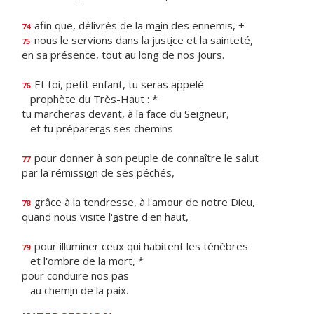
afin que, délivrés de la m
a
in des ennemis, +
74
nous le servions dans la just
i
ce et la sainteté,
75
en sa présence, tout au l
o
ng de nos jours.
Et toi, petit enfant, tu seras appelé
76
proph
è
te du Très-Haut : *
tu marcheras devant, à la face du Seigneur,
et tu préparer
a
s ses chemins
pour donner à son peuple de conn
a
ître le salut
77
par la rémissi
o
n de ses péchés,
grâce à la tendresse, à l'amo
u
r de notre Dieu,
78
quand nous visite l'
a
stre d'en haut,
pour illuminer ceux qui habitent les ténèbres
79
et l'
o
mbre de la mort, *
pour conduire nos pas
au chem
i
n de la paix.