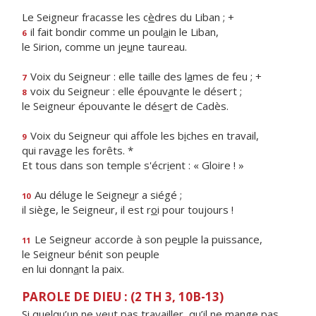
Le Seigneur fracasse les c
è
dres du Liban ; +
il fait bondir comme un poul
a
in le Liban,
6
le Sirion, comme un je
u
ne taureau.
Voix du Seigneur : elle taille des l
a
mes de feu ; +
7
voix du Seigneur : elle épouv
a
nte le désert ;
8
le Seigneur épouvante le dés
e
rt de Cadès.
Voix du Seigneur qui affole les b
i
ches en travail,
9
qui rav
a
ge les forêts. *
Et tous dans son temple s'écr
i
ent : « Gloire ! »
Au déluge le Seigne
u
r a siégé ;
10
il siège, le Seigneur, il est r
o
i pour toujours !
Le Seigneur accorde à son pe
u
ple la puissance,
11
le Seigneur bénit son peuple
en lui donn
a
nt la paix.
PAROLE DE DIEU : (2 TH 3, 10B-13)
Si quelqu’un ne veut pas travailler, qu’il ne mange pas