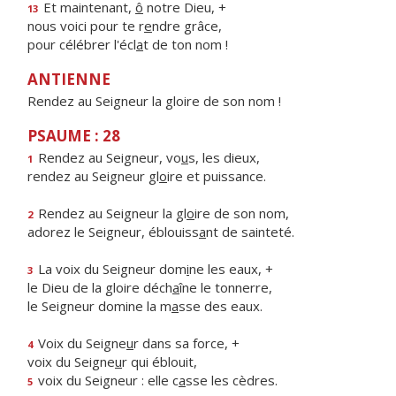
Et maintenant,
ô
notre Dieu, +
13
nous voici pour te r
e
ndre grâce,
pour célébrer l'écl
a
t de ton nom !
ANTIENNE
Rendez au Seigneur la gloire de son nom !
PSAUME : 28
Rendez au Seigneur, vo
u
s, les dieux,
1
rendez au Seigneur gl
o
ire et puissance.
Rendez au Seigneur la gl
o
ire de son nom,
2
adorez le Seigneur, éblouiss
a
nt de sainteté.
La voix du Seigneur dom
i
ne les eaux, +
3
le Dieu de la gloire déch
a
îne le tonnerre,
le Seigneur domine la m
a
sse des eaux.
Voix du Seigne
u
r dans sa force, +
4
voix du Seigne
u
r qui éblouit,
voix du Seigneur : elle c
a
sse les cèdres.
5