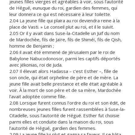
jeunes filles vierges et agréables à voir, sous l’autorité
de Hégué, eunuque du roi, gardien des femmes, qui
leur donnera ce qui est nécessaire à leur toilette.
2.04 La jeune fille qui plaira au roi deviendra reine à la
place de Vasti. » Le conseil plut au roi, et il le suivit.
2.05 Or il y avait dans Suse-la-Citadelle un Juif du nom
de Mardochée, fils de Jaïre, fils de Shiméï, fils de Qish,
homme de Benjamin ;
2.06 il avait été emmené de Jérusalem par le roi de
Babylone Nabucodonosor, parmi les captifs déportés
avec Jékonias, roi de Juda.
2.07 Il élevait alors Hadassa – c’est Esther –, fille de
son oncle, qui était orpheline de père et de mère. La
jeune fille avait belle prestance et elle était agréable à
voir. À la mort de son père et de sa mère, Mardochée
l’avait adoptée comme fille.
2.08 Lorsque furent connus l’ordre du roi et son édit, de
nombreuses jeunes filles furent rassemblées à Suse-la-
Citadelle, sous l’autorité de Hégué. Esther fut choisie
parmi elles et conduite dans la maison du roi, sous
l’autorité de Hégué, gardien des femmes.
2.09 La jeune fille lui plut et gagna sa faveur. Il se hâta