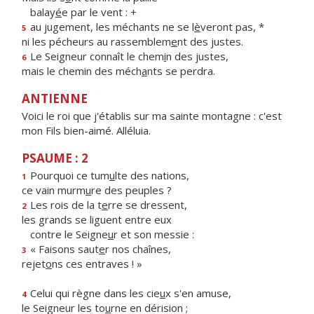
balay
é
e par le vent : +
au jugement, les méchants ne se l
è
veront pas, *
5
ni les pécheurs au rassemblem
e
nt des justes.
Le Seigneur connaît le chem
i
n des justes,
6
mais le chemin des méch
a
nts se perdra.
ANTIENNE
Voici le roi que j'établis sur ma sainte montagne : c'est
mon Fils bien-aimé. Alléluia.
PSAUME : 2
Pourquoi ce tum
u
lte des nations,
1
ce vain murm
u
re des peuples ?
Les rois de la t
e
rre se dressent,
2
les grands se liguent entre eux
contre le Seigne
u
r et son messie :
« Faisons saut
e
r nos chaînes,
3
rejet
o
ns ces entraves ! »
Celui qui règne dans les cie
u
x s'en amuse,
4
le Seigneur les to
u
rne en dérision ;