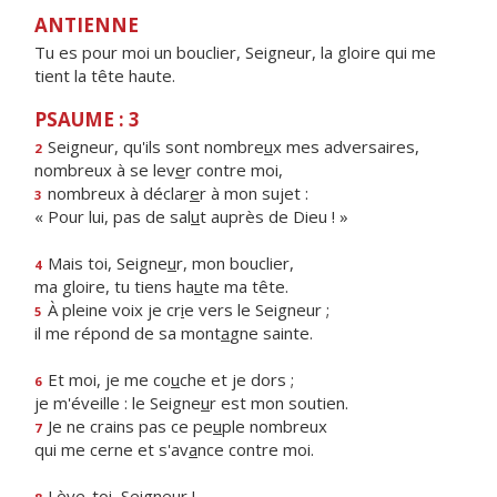
ANTIENNE
Tu es pour moi un bouclier, Seigneur, la gloire qui me
tient la tête haute.
PSAUME : 3
Seigneur, qu'ils sont nombre
u
x mes adversaires,
2
nombreux à se lev
e
r contre moi,
nombreux à déclar
e
r à mon sujet :
3
« Pour lui, pas de sal
u
t auprès de Dieu ! »
Mais toi, Seigne
u
r, mon bouclier,
4
ma gloire, tu tiens ha
u
te ma tête.
À pleine voix je cr
i
e vers le Seigneur ;
5
il me répond de sa mont
a
gne sainte.
Et moi, je me co
u
che et je dors ;
6
je m'éveille : le Seigne
u
r est mon soutien.
Je ne crains pas ce pe
u
ple nombreux
7
qui me cerne et s'av
a
nce contre moi.
Lève-t
o
i, Seigneur !