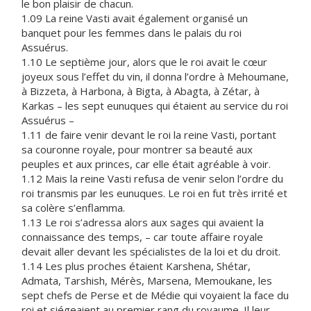
le bon plaisir de chacun.
1.09 La reine Vasti avait également organisé un
banquet pour les femmes dans le palais du roi
Assuérus.
1.10 Le septième jour, alors que le roi avait le cœur
joyeux sous l’effet du vin, il donna l’ordre à Mehoumane,
à Bizzeta, à Harbona, à Bigta, à Abagta, à Zétar, à
Karkas – les sept eunuques qui étaient au service du roi
Assuérus –
1.11 de faire venir devant le roi la reine Vasti, portant
sa couronne royale, pour montrer sa beauté aux
peuples et aux princes, car elle était agréable à voir.
1.12 Mais la reine Vasti refusa de venir selon l’ordre du
roi transmis par les eunuques. Le roi en fut très irrité et
sa colère s’enflamma.
1.13 Le roi s’adressa alors aux sages qui avaient la
connaissance des temps, – car toute affaire royale
devait aller devant les spécialistes de la loi et du droit.
1.14 Les plus proches étaient Karshena, Shétar,
Admata, Tarshish, Mérès, Marsena, Memoukane, les
sept chefs de Perse et de Médie qui voyaient la face du
roi et siégeaient au premier rang du royaume. Il leur