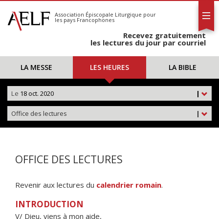
L'AELF
S'abonner
Association Épiscopale Liturgique
pour
les pays Francophones
Calendrier
Recevez gratuitement
Contact
les lectures du jour par courriel
LA MESSE
LES HEURES
LA BIBLE
Le
18 oct. 2020
|
Office des lectures
|
OFFICE DES LECTURES
Revenir aux lectures du
calendrier romain
.
INTRODUCTION
V/ Dieu, viens à mon aide,