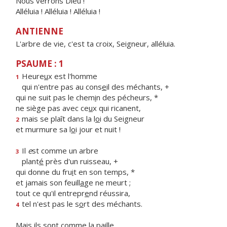
Nous verrons Dieu !
Alléluia ! Alléluia ! Alléluia !
ANTIENNE
L'arbre de vie, c'est ta croix, Seigneur, alléluia.
PSAUME : 1
Heure
u
x est l'homme
1
qui n'entre pas au cons
e
il des méchants, +
qui ne suit pas le chem
i
n des pécheurs, *
ne siège pas avec ce
u
x qui ricanent,
mais se plaît dans la l
o
i du Seigneur
2
et murmure sa l
o
i jour et nuit !
Il
e
st comme un arbre
3
plant
é
près d'un ruisseau, +
qui donne du fru
i
t en son temps, *
et jamais son feuill
a
ge ne meurt ;
tout ce qu'il entrepr
e
nd réussira,
tel n'est pas le s
o
rt des méchants.
4
Mais ils s
o
nt comme la paille