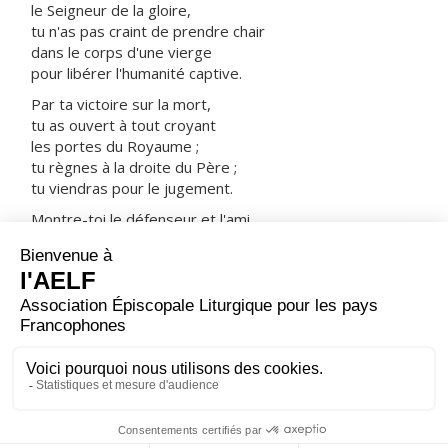
le Seigneur de la gloire,
tu n'as pas craint de prendre chair
dans le corps d'une vierge
pour libérer l'humanité captive.
Par ta victoire sur la mort,
tu as ouvert à tout croyant
les portes du Royaume ;
tu règnes à la droite du Père ;
tu viendras pour le jugement.
Montre-toi le défenseur et l'ami
des hommes sauvés par ton sang :
prends-les avec tous les saints
dans ta joie et dans ta lumière.
ORAISON
Dieu éternel et tout-puissant, fais-nous toujours vouloir
ce que tu veux et servir ta gloire d'un cœur sans
partage.