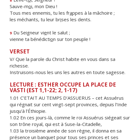
8
Sauve-m
o
i, mon Dieu !
Tous mes ennemis, tu les fr
a
ppes à la mâchoire ;
les méchants, tu leur br
i
ses les dents.
Du Seigneur vi
e
nt le salut ;
9
vienne ta bénédicti
o
n sur ton peuple !
VERSET
V/ Que la parole du Christ habite en vous dans sa
richesse.
Instruisons-nous les uns les autres en toute sagesse.
LECTURE : ESTHER OCCUPE LA PLACE DE
VASTI (EST 1,1-22; 2, 1-17)
1.01 C’ETAIT AU TEMPS D’ASSUERUS – cet Assuérus
qui régnait sur cent vingt-sept provinces, depuis l’Inde
jusqu’à l’Éthiopie.
1.02 En ces jours-là, comme le roi Assuérus siégeait sur
son trône royal, qui est à Suse-la-Citadelle,
1.03 la troisième année de son règne, il donna en sa
présence un banquet pour tous ses princes et ses