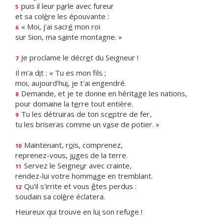
puis il leur p
a
rle avec fureur
5
et sa col
è
re les épouvante :
« Moi, j'ai sacr
é
mon roi
6
sur Sion, ma s
a
inte montagne. »
Je proclame le décr
e
t du Seigneur !
7
Il m'a d
i
t : « Tu es mon fils ;
moi, aujourd'hu
i
, je t'ai engendré.
Demande, et je te donne en hérit
a
ge les nations,
8
pour domaine la t
e
rre tout entière.
Tu les détruiras de ton sc
e
ptre de fer,
9
tu les briseras comme un v
a
se de potier. »
Maintenant, r
o
is, comprenez,
10
reprenez-vous, j
u
ges de la terre.
Servez le Seigne
u
r avec crainte,
11
rendez-lui votre homm
a
ge en tremblant.
Qu'il s'irrite et vous
ê
tes perdus :
12
soudain sa col
è
re éclatera.
Heureux qui trouve en lu
i
son refuge !