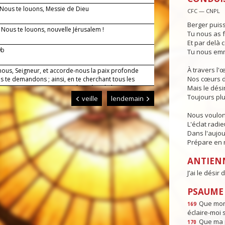
 Nous te louons, Messie de Dieu
CFC — CNPL
Berger puiss
— Nous te louons, nouvelle Jérusalem !
Tu nous as f
Et par delà c
9b
Tu nous emm
À travers l'
nous, Seigneur, et accorde-nous la paix profonde
Nos cœurs d
 te demandons ; ainsi, en te cherchant tous les
 notre vie, et soutenus par la prière de la Vierge
Mais le dési
nous parviendrons sans encombre jusqu'à toi.
Toujours plu
veille
lendemain
Nous voulon
L'éclat radi
Dans l'aujou
Prépare en n
ANTIEN
J’ai le désir
PSAUME :
Que mon 
169
éclaire-moi 
Que ma p
170