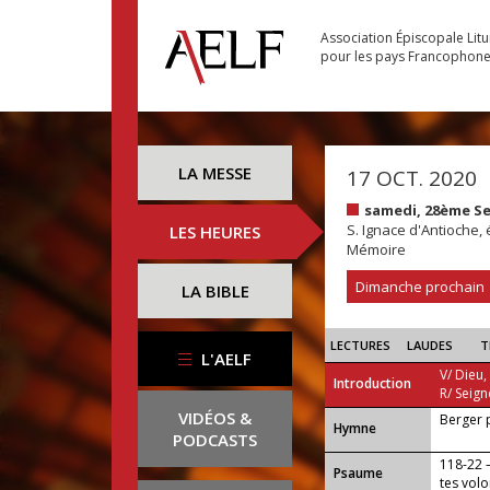
Association Épiscopale Lit
pour les pays Francophon
LA MESSE
17 OCT. 2020
samedi, 28ème S
S. Ignace d'Antioche,
LES HEURES
Mémoire
Dimanche prochain
LA BIBLE
LECTURES
LAUDES
T
L'AELF
V/ Dieu,
Introduction
R/ Seign
VIDÉOS &
Berger 
...
Hymne
PODCASTS
118-22 —
Psaume
tes volo