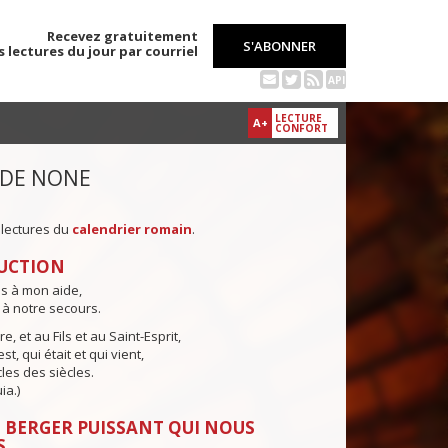
Recevez gratuitement
S'ABONNER
s lectures du jour par courriel
API
LECTURE
A+
CONFORT
 DE NONE
 lectures du
calendrier romain
.
UCTION
ns à mon aide,
 à notre secours.
e, et au Fils et au Saint-Esprit,
st, qui était et qui vient,
cles des siècles.
ia.)
 BERGER PUISSANT QUI NOUS
S