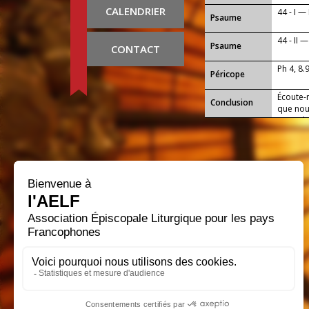
CALENDRIER
44 - I —
Psaume
44 - II 
Psaume
CONTACT
Ph 4, 8.
Péricope
Écoute-
Conclusion
que nous
jours de
Marie, 