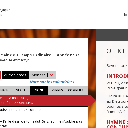
urgique
le
es
OFFICE
emaine du Temps Ordinaire — Année Paire
 évêque et martyr
Revenir aux
Autres dates
Monaco
|
INTROD
Note sur les calendriers
V/ Dieu, vie
R/ Seigneur,
IERCE
SEXTE
NONE
VÊPRES
COMPLIES
Gloire au Pèr
 viens à mon aide,
au Dieu qui e
eur, à notre secours.
pour les siè
puissant qui nous conduis
Amen. (Allélu
 J’ai le désir de ton salut, Seigneur ; je n’oublie pas
HYMNE :
ntés.
CONDUI