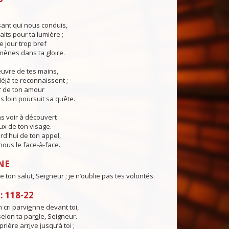
ant qui nous conduis,
aits pour ta lumière ;
e jour trop bref
ènes dans ta gloire.
œuvre de tes mains,
éjà te reconnaissent ;
r de ton amour
s loin poursuit sa quête.
s voir à découvert
eux de ton visage.
rd'hui de ton appel,
ous le face-à-face.
NE
 de ton salut, Seigneur ; je n’oublie pas tes volontés.
 118-22
cri parvi
e
nne devant toi,
selon ta par
o
le, Seigneur.
rière arr
i
ve jusqu’à toi ;