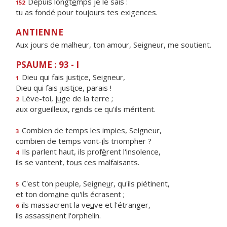
Depuis longt
e
mps je le sais :
152
tu as fondé pour toujo
u
rs tes exigences.
ANTIENNE
Aux jours de malheur, ton amour, Seigneur, me soutient.
PSAUME : 93 - I
Dieu qui fais just
i
ce, Seigneur,
1
Dieu qui fais just
i
ce, parais !
Lève-toi, j
u
ge de la terre ;
2
aux orgueilleux, r
e
nds ce qu'ils méritent.
Combien de temps les imp
i
es, Seigneur,
3
combien de temps vont-
i
ls triompher ?
Ils parlent haut, ils prof
è
rent l'insolence,
4
ils se vantent, to
u
s ces malfaisants.
C'est ton peuple, Seigne
u
r, qu'ils piétinent,
5
et ton dom
a
ine qu'ils écrasent ;
ils massacrent la ve
u
ve et l'étranger,
6
ils assass
i
nent l'orphelin.