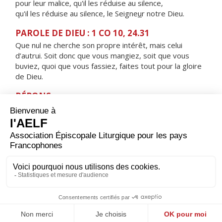
pour leur malice, qu'il les réduise au silence,
qu'il les réduise au silence, le Seigne
u
r notre Dieu.
PAROLE DE DIEU : 1 CO 10, 24.31
Que nul ne cherche son propre intérêt, mais celui
d’autrui. Soit donc que vous mangiez, soit que vous
buviez, quoi que vous fassiez, faites tout pour la gloire
de Dieu.
RÉPONS
V/ Qu'il est bon de rendre grâce au Seigneur,
de chanter pour ton nom, Dieu Très-Haut.
ORAISON
Dieu qui as révélé au monde que les artisans de paix
seront appelés tes fils, aide-nous à rechercher toujours
cette justice qui seule peut garantir aux hommes une
paix solide et durable.