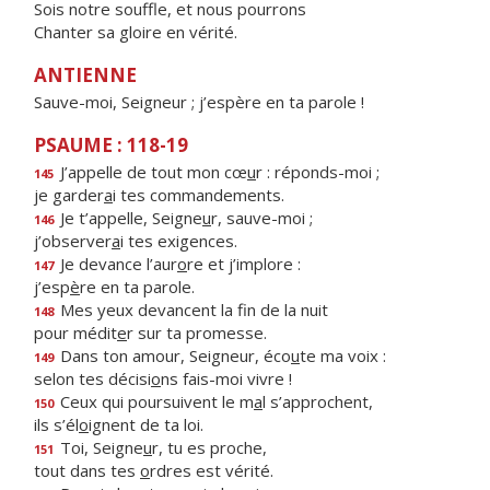
Sois notre souffle, et nous pourrons
Chanter sa gloire en vérité.
ANTIENNE
Sauve-moi, Seigneur ; j’espère en ta parole !
PSAUME : 118-19
J’appelle de tout mon cœ
u
r : réponds-moi ;
145
je garder
a
i tes commandements.
Je t’appelle, Seigne
u
r, sauve-moi ;
146
j’observer
a
i tes exigences.
Je devance l’aur
o
re et j’implore :
147
j’esp
è
re en ta parole.
Mes yeux devancent la f
n de la nuit
148
pour médit
e
r sur ta promesse.
Dans ton amour, Seigneur, éco
u
te ma voix :
149
selon tes décisi
o
ns fais-moi vivre !
Ceux qui poursuivent le m
a
l s’approchent,
150
ils s’él
o
ignent de ta loi.
Toi, Seigne
u
r, tu es proche,
151
tout dans tes
o
rdres est vérité.