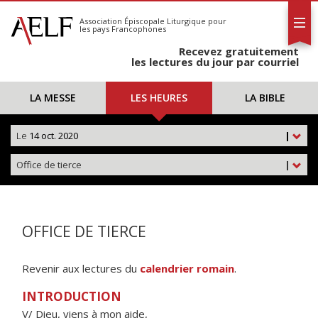
L'AELF
S'abonner
Association Épiscopale Liturgique
pour
les pays Francophones
Calendrier
Recevez gratuitement
Contact
les lectures du jour par courriel
LA MESSE
LES HEURES
LA BIBLE
Le
14 oct. 2020
|
Office de tierce
|
OFFICE DE TIERCE
Revenir aux lectures du
calendrier romain
.
INTRODUCTION
V/ Dieu, viens à mon aide,