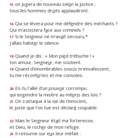
on jugera de nouveau sel
o
n la justice ;
15
tous les hommes dr
o
its applaudiront.
Qui se lèvera pour me déf
e
ndre des méchants ?
16
Qui m'assistera f
a
ce aux criminels ?
Si le Seigneur ne m'av
a
it secouru,*
17
j'allais habit
e
r le silence.
Quand je dis : « Mon pi
e
d trébuche ! »
18
ton amour, Seigne
u
r, me soutient.
Quand d'innombrables souc
i
s m'envahissent,
19
tu me réconf
o
rtes et me consoles.
Es-tu l'allié d'un pouv
o
ir corrompu
20
qui engendre la misère au mépr
i
s des lois ?
On s'attaque à la v
i
e de l'innocent,
21
le juste que l'on tue est déclar
é
coupable.
Mais le Seigneur ét
a
it ma forteresse,
22
et Dieu, le roch
e
r de mon refuge.
Il retourne sur e
u
x leur méfait :
23