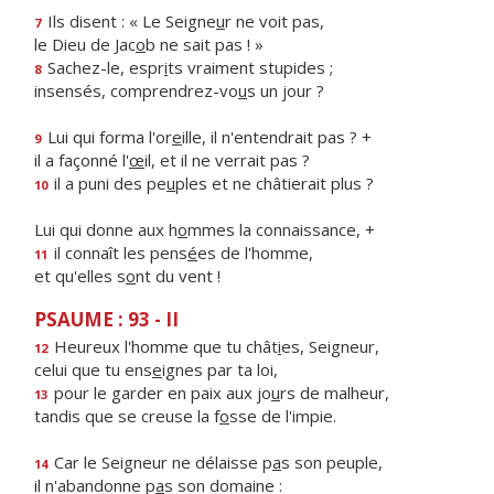
Ils disent : « Le Seigne
u
r ne voit pas,
7
le Dieu de Jac
o
b ne sait pas ! »
Sachez-le, espr
i
ts vraiment stupides ;
8
insensés, comprendrez-vo
u
s un jour ?
Lui qui forma l'or
e
ille, il n'entendrait pas ? +
9
il a façonné l'
œ
il, et il ne verrait pas ?
il a puni des pe
u
ples et ne châtierait plus ?
10
Lui qui donne aux h
o
mmes la connaissance, +
il connaît les pens
é
es de l'homme,
11
et qu'elles s
o
nt du vent !
PSAUME : 93 - II
Heureux l'homme que tu chât
i
es, Seigneur,
12
celui que tu ens
e
ignes par ta loi,
pour le garder en paix aux jo
u
rs de malheur,
13
tandis que se creuse la f
o
sse de l'impie.
Car le Seigneur ne délaisse p
a
s son peuple,
14
il n'abandonne p
a
s son domaine :