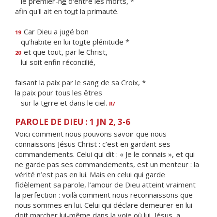
le premier-n
é
d'entre les morts, *
afin qu'il ait en to
u
t la primauté.
Car Dieu a jugé bon
19
qu'habite en lui to
u
te plénitude *
et que tout, par le Christ,
20
lui soit enf
n réconcilié,
faisant la paix par le s
a
ng de sa Croix, *
la paix pour tous les êtres
sur la t
e
rre et dans le ciel.
R/
PAROLE DE DIEU : 1 JN 2, 3-6
Voici comment nous pouvons savoir que nous
connaissons Jésus Christ : c’est en gardant ses
commandements. Celui qui dit : « Je le connais », et qui
ne garde pas ses commandements, est un menteur : la
vérité n’est pas en lui. Mais en celui qui garde
fidèlement sa parole, l’amour de Dieu atteint vraiment
la perfection : voilà comment nous reconnaissons que
nous sommes en lui. Celui qui déclare demeurer en lui
doit marcher lui-même dans la voie où lui, Jésus, a