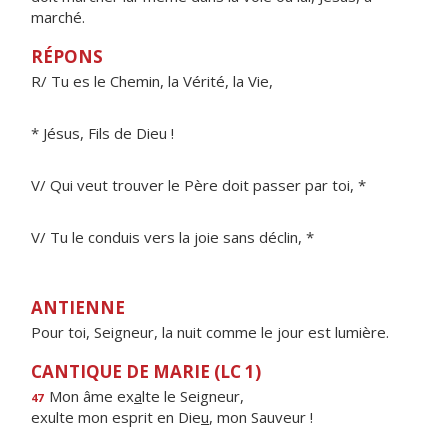
marché.
RÉPONS
R/ Tu es le Chemin, la Vérité, la Vie,
* Jésus, Fils de Dieu !
V/ Qui veut trouver le Père doit passer par toi, *
V/ Tu le conduis vers la joie sans déclin, *
ANTIENNE
Pour toi, Seigneur, la nuit comme le jour est lumière.
CANTIQUE DE MARIE (LC 1)
Mon âme ex
a
lte le Seigneur,
47
exulte mon esprit en Die
u
, mon Sauveur !