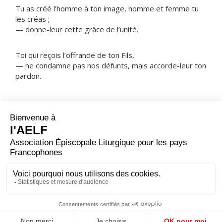
Tu as créé l’homme à ton image, homme et femme tu
les créas ;
— donne-leur cette grâce de l’unité.
Toi qui reçois l’offrande de ton Fils,
— ne condamne pas nos défunts, mais accorde-leur ton
pardon.
NOTRE PÈRE
ORAISON
Pour le bien de tous et pour ta gloire, Seigneur, tu as
voulu que chaque membre de ton peuple te serve selon
sa grâce et les appels de l'Esprit ; accorde à chacun de
trouver sa fonction dans l'Église, en vue de constituer
avec ses frères le corps de Jésus Christ. Lui qui règne.