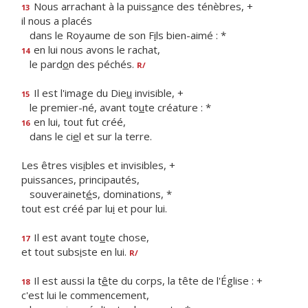
Nous arrachant à la puiss
a
nce des ténèbres, +
13
il nous a placés
dans le Royaume de son F
i
ls bien-aimé : *
en lui nous avons le rachat,
14
le pard
o
n des péchés.
R/
Il est l'image du Die
u
invisible, +
15
le premier-né, avant to
u
te créature : *
en lui, tout fut créé,
16
dans le ci
e
l et sur la terre.
Les êtres vis
i
bles et invisibles, +
puissances, principautés,
souverainet
é
s, dominations, *
tout est créé par lu
i
et pour lui.
Il est avant to
u
te chose,
17
et tout subs
i
ste en lui.
R/
Il est aussi la t
ê
te du corps, la tête de l'Église : +
18
c'est lui le commencement,