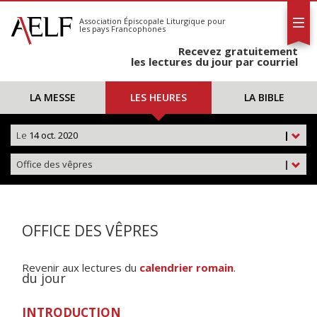
L'AELF
S'abonner
Association Épiscopale Liturgique
pour
les pays Francophones
Calendrier
Recevez gratuitement
Contact
les lectures du jour par courriel
LA MESSE
LES HEURES
LA BIBLE
Le
14 oct. 2020
|
Office des vêpres
|
OFFICE DES VÊPRES
Revenir aux lectures du
calendrier romain
.
du jour
INTRODUCTION