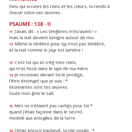
Dieu qui scrutes les reins et les cœurs, tu rends à
chacun selon ses œuvres.
PSAUME : 138 - II
J’avais dit : « Les tén
è
bres m’écrasent ! »
11
mais la nuit devient lumi
è
re autour de moi.
Même la ténèbre pour t
o
i n’est pas ténèbre,
12
et la nuit comme le jo
u
r est lumière !
C’est toi qui as cré
é
mes reins,
13
qui m’as tissé dans le s
e
in de ma mère.
Je reconnais devant toi le prodige,
14
l’être étonn
a
nt que je suis : *
étonnantes sont tes œuvres
toute mon
â
me le sait.
Mes os n’étaient pas cach
é
s pour toi *
15
quand j’étais façonné dans le secret,
modelé aux entr
a
illes de la terre.
J’étais encore inachev
é
, tu me voyais ; *
16