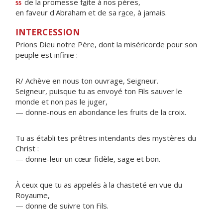
de la promesse f
a
ite à nos pères,
55
en faveur d'Abraham et de sa r
a
ce, à jamais.
INTERCESSION
Prions Dieu notre Père, dont la miséricorde pour son
peuple est infinie :
R/ Achève en nous ton ouvrage, Seigneur.
Seigneur, puisque tu as envoyé ton Fils sauver le
monde et non pas le juger,
— donne-nous en abondance les fruits de la croix.
Tu as établi tes prêtres intendants des mystères du
Christ :
— donne-leur un cœur fidèle, sage et bon.
À ceux que tu as appelés à la chasteté en vue du
Royaume,
— donne de suivre ton Fils.