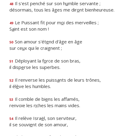
Il s'est penché sur son h
u
mble servante ;
48
désormais, tous les âges me dir
o
nt bienheureuse.
Le Puissant fit pour m
o
i des merveilles ;
49
S
a
int est son nom !
Son amour s'ét
e
nd d'âge en âge
50
sur ce
u
x qui le craignent ;
Déployant la f
o
rce de son bras,
51
il disp
e
rse les superbes.
Il renverse les puiss
a
nts de leurs trônes,
52
il él
è
ve les humbles.
Il comble de bi
e
ns les affamés,
53
renvoie les r
i
ches les mains vides.
Il relève Isra
ë
l, son serviteur,
54
il se souvi
e
nt de son amour,