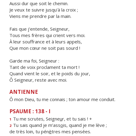
Aussi dur que soit le chemin.
Je veux te suivre jusqu’à la croix ;
Viens me prendre par la main.
Fais que j’entende, Seigneur,
Tous mes frères qui crient vers moi.
À leur souffrance et à leurs appels,
Que mon cœur ne soit pas sourd !
Garde ma foi, Seigneur :
Tant de voix proclament ta mort !
Quand vient le soir, et le poids du jour,
Ô Seigneur, reste avec moi.
ANTIENNE
Ô mon Dieu, tu me connais ; ton amour me conduit.
PSAUME : 138 - I
Tu me scrutes, Seigne
u
r, et tu sais ! +
1
Tu sais quand je m’ass
o
is, quand je me lève ;
2
de très loin, tu pén
è
tres mes pensées.