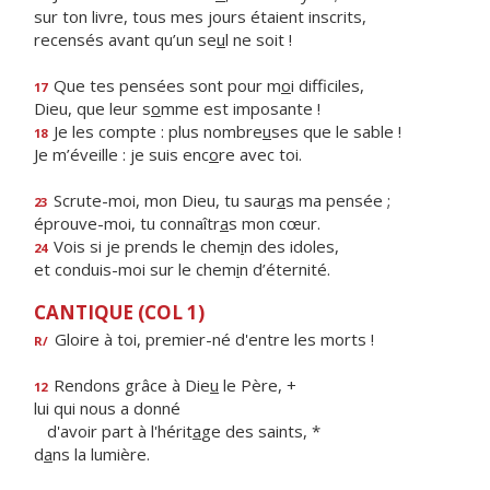
sur ton livre, tous mes jours étaient inscrits,
recensés avant qu’un se
u
l ne soit !
Que tes pensées sont pour m
o
i difficiles,
17
Dieu, que leur s
o
mme est imposante !
Je les compte : plus nombre
u
ses que le sable !
18
Je m’éveille : je suis enc
o
re avec toi.
Scrute-moi, mon Dieu, tu saur
a
s ma pensée ;
23
éprouve-moi, tu connaîtr
a
s mon cœur.
Vois si je prends le chem
i
n des idoles,
24
et conduis-moi sur le chem
i
n d’éternité.
CANTIQUE (COL 1)
Gloire à toi, premier-né d'entre les morts !
R/
Rendons grâce à Die
u
le Père, +
12
lui qui nous a donné
d'avoir part à l'hérit
a
ge des saints, *
d
a
ns la lumière.