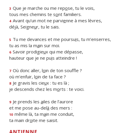
Que je marche ou me rep
o
se, tu le vois,
3
tous mes chemins te s
o
nt familiers.
Avant qu’un mot ne parvi
e
nne à mes lèvres,
4
déjà, Seigne
u
r, tu le sais.
Tu me devances et me poursu
i
s, tu m’enserres,
5
tu as mis la m
a
in sur moi.
Savoir prodigie
u
x qui me dépasse,
6
hauteur que je ne pu
i
s atteindre !
Où donc aller, l
o
in de ton souffle ?
7
où m’enfuir, l
o
in de ta face ?
Je gravis les cie
u
x : tu es là ;
8
je descends chez les m
o
rts : te voici.
Je prends les
a
iles de l’aurore
9
et me pose au-del
à
des mers :
même là, ta m
a
in me conduit,
10
ta main dr
o
ite me saisit.
ANTIENNE