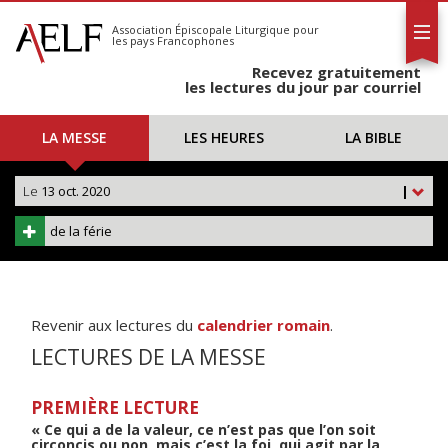
L'AELF
S'abonner
Association Épiscopale Liturgique
pour
les pays Francophones
Calendrier
Recevez gratuitement
Contact
les lectures du jour par courriel
LA MESSE
LES HEURES
LA BIBLE
Le
13 oct. 2020
|
de la férie
Revenir aux lectures du
calendrier romain
.
LECTURES DE LA MESSE
PREMIÈRE LECTURE
« Ce qui a de la valeur, ce n’est pas que l’on soit
circoncis ou non, mais c’est la foi, qui agit par la