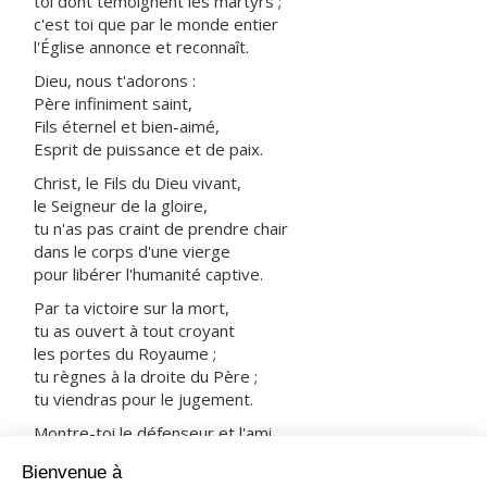
toi dont témoignent les martyrs ;
c'est toi que par le monde entier
l'Église annonce et reconnaît.
Dieu, nous t'adorons :
Père infiniment saint,
Fils éternel et bien-aimé,
Esprit de puissance et de paix.
Christ, le Fils du Dieu vivant,
le Seigneur de la gloire,
tu n'as pas craint de prendre chair
dans le corps d'une vierge
pour libérer l'humanité captive.
Par ta victoire sur la mort,
tu as ouvert à tout croyant
les portes du Royaume ;
tu règnes à la droite du Père ;
tu viendras pour le jugement.
Montre-toi le défenseur et l'ami
des hommes sauvés par ton sang :
prends-les avec tous les saints