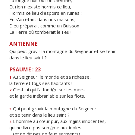
La longue nuit où l'on chemine,
Et rien n'existe hormis ce lieu,
Hormis ce lieu d'espoirs en ruines :
En s'arrêtant dans nos maisons,
Dieu préparait comme un Buisson
La Terre où tomberait le Feu !
ANTIENNE
Qui peut gravir la montagne du Seigneur et se tenir
dans le lieu saint ?
PSAUME : 23
Au Seigneur, le m
o
nde et sa richesse,
1
la terre et to
u
s ses habitants !
C'est lui qui l'a fond
é
e sur les mers
2
et la garde inébranl
a
ble sur les flots.
Qui peut gravir la mont
a
gne du Seigneur
3
et se ten
i
r dans le lieu saint ?
L'homme au cœur pur, aux m
a
ins innocentes,
4
qui ne livre pas son
â
me aux idoles
(et ne dit p
a
s de faux serments).