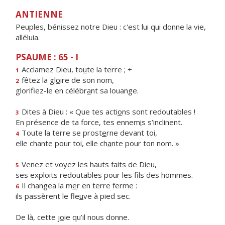
ANTIENNE
Peuples, bénissez notre Dieu : c'est lui qui donne la vie,
alléluia.
PSAUME : 65 - I
Acclamez Dieu, to
u
te la terre ; +
1
fêtez la gl
o
ire de son nom,
2
glorifiez-le en célébr
a
nt sa louange.
Dites à Dieu : « Que tes acti
o
ns sont redoutables !
3
En présence de ta force, tes ennem
i
s s’inclinent.
Toute la terre se prost
e
rne devant toi,
4
elle chante pour toi, elle ch
a
nte pour ton nom. »
Venez et voyez les hauts f
a
its de Dieu,
5
ses exploits redoutables pour les f
ls des hommes.
Il changea la m
e
r en terre ferme :
6
ils passèrent le fle
u
ve à pied sec.
De là, cette j
o
ie qu’il nous donne.