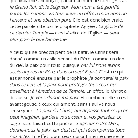
que Malachie annonçait, parlant au nom de Dieu :
Je suis
le Grand Roi, dit le Seigneur. Mon nom a été glorifié
parmi les nations. En tous lieux on offre à mon nom de
l'encens et une oblation pure
. Elle est donc bien vraie,
cette parole dite par le prophète Aggée :
La gloire de
ce dernier Temple
— c'est-à-dire de l'Église —
sera
plus grande que l'ancienne.
À ceux qui se préoccupent de la bâtir, le Christ sera
donné comme un asile venant du Père, comme un don
du ciel, la paix pour tous, puisque
par lui nous avons
accès auprès du Père, dans un seul Esprit
. C'est ce qui
est annoncé ensuite par le prophète.
Je donnerai la paix
dans ce lieu, et la paix pour protéger tous ceux qui
travaillent à l'érection de ce Temple
. En effet, le Christ a
dit aussi :
Je vous donne ma paix
. Et combien celle-ci est
avantageuse à ceux qui aiment, saint Paul va nous
l'enseigner :
La paix du Christ, qui dépasse tout ce qu'on
peut imaginer, gardera votre cœur et vos pensées
. Le
sage Isaïe faisait cette prière :
Seigneur notre Dieu,
donne-nous la paix, car c'est toi qui récompenses tous
nos actes
. En effet, pour ceux qui ont mérité une seule