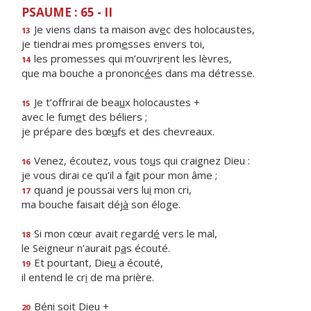
PSAUME : 65 - II
Je viens dans ta maison av
e
c des holocaustes,
13
je tiendrai mes prom
e
sses envers toi,
les promesses qui m’ouvr
i
rent les lèvres,
14
que ma bouche a prononc
é
es dans ma détresse.
Je t’offrirai de bea
u
x holocaustes +
15
avec le fum
e
t des béliers ;
je prépare des bœ
u
fs et des chevreaux.
Venez, écoutez, vous to
u
s qui craignez Dieu :
16
je vous dirai ce qu’il a f
a
it pour mon âme ;
quand je poussai vers lu
i
mon cri,
17
ma bouche faisait déj
à
son éloge.
Si mon cœur avait regard
é
vers le mal,
18
le Seigneur n’aurait p
a
s écouté.
Et pourtant, Die
u
a écouté,
19
il entend le cr
i
de ma prière.
Bén
i
soit Dieu +
20