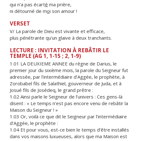
qui n’a pas écart
é
ma prière,
ni détourné de m
o
i son amour !
VERSET
V/ La parole de Dieu est vivante et efficace,
plus pénétrante qu'un glaive à deux tranchants.
LECTURE : INVITATION À REBÂTIR LE
TEMPLE (AG 1, 1-15 ; 2, 1-9)
1.01 LA DEUXIEME ANNEE du règne de Darius, le
premier jour du sixième mois, la parole du Seigneur fut
adressée, par l’intermédiaire d’Aggée, le prophète, à
Zorobabel fils de Salathiel, gouverneur de Juda, et à
Josué fils de Josédeq, le grand prêtre :
1.02 Ainsi parle le Seigneur de l’univers : Ces gens-là
disent : « Le temps n’est pas encore venu de rebâtir la
Maison du Seigneur ! »
1.03 Or, voilà ce que dit le Seigneur par l’intermédiaire
d’Aggée, le prophète :
1.04 Et pour vous, est-ce bien le temps d’être installés
dans vos maisons luxueuses, alors que ma Maison est