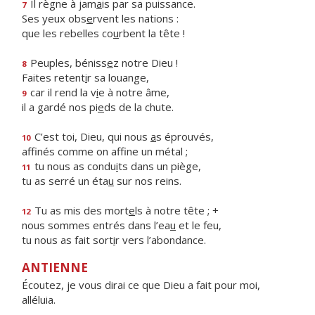
Il règne à jam
a
is par sa puissance.
7
Ses yeux obs
e
rvent les nations :
que les rebelles co
u
rbent la tête !
Peuples, béniss
e
z notre Dieu !
8
Faites retent
i
r sa louange,
car il rend la v
i
e à notre âme,
9
il a gardé nos pi
e
ds de la chute.
C’est toi, Dieu, qui nous
a
s éprouvés,
10
affinés comme on aff
ne un métal ;
tu nous as condu
i
ts dans un piège,
11
tu as serré un éta
u
sur nos reins.
Tu as mis des mort
e
ls à notre tête ; +
12
nous sommes entrés dans l’ea
u
et le feu,
tu nous as fait sort
i
r vers l’abondance.
ANTIENNE
Écoutez, je vous dirai ce que Dieu a fait pour moi,
alléluia.