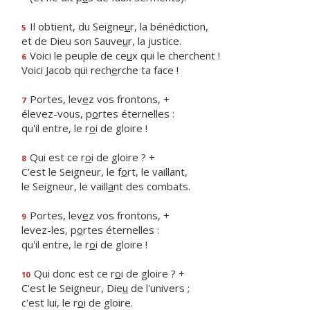
Il obtient, du Seigne
u
r, la bénédiction,
5
et de Dieu son Sauve
u
r, la justice.
Voici le peuple de ce
u
x qui le cherchent !
6
Voici Jacob qui rech
e
rche ta face !
Portes, lev
e
z vos frontons, +
7
élevez-vous, p
o
rtes éternelles :
qu'il entre, le r
o
i de gloire !
Qui est ce r
o
i de gloire ? +
8
C'est le Seigneur, le f
o
rt, le vaillant,
le Seigneur, le vaill
a
nt des combats.
Portes, lev
e
z vos frontons, +
9
levez-les, p
o
rtes éternelles :
qu'il entre, le r
o
i de gloire !
Qui donc est ce r
o
i de gloire ? +
10
C'est le Seigneur, Die
u
de l'univers ;
c'est lui, le r
o
i de gloire.