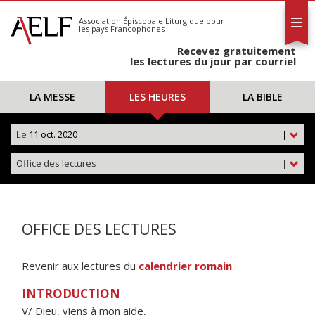
L'AELF
S'abonner
Association Épiscopale Liturgique
pour
les pays Francophones
Calendrier
Recevez gratuitement
Contact
les lectures du jour par courriel
LA MESSE
LES HEURES
LA BIBLE
Le
11 oct. 2020
|
Office des lectures
|
OFFICE DES LECTURES
Revenir aux lectures du
calendrier romain
.
INTRODUCTION
V/ Dieu, viens à mon aide,