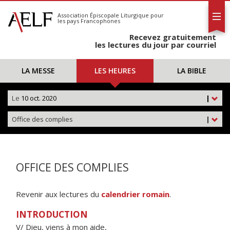
L'AELF
S'abonner
Association Épiscopale Liturgique
pour
les pays Francophones
Calendrier
Recevez gratuitement
Contact
les lectures du jour par courriel
LA MESSE
LES HEURES
LA BIBLE
Le
10 oct. 2020
|
Office des complies
|
OFFICE DES COMPLIES
Revenir aux lectures du
calendrier romain
.
INTRODUCTION
V/ Dieu, viens à mon aide,