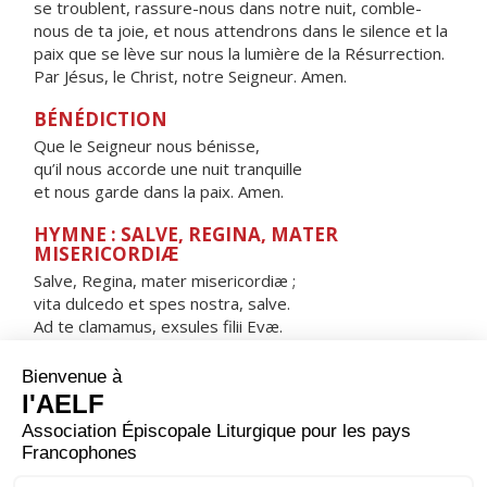
se troublent, rassure-nous dans notre nuit, comble-
nous de ta joie, et nous attendrons dans le silence et la
paix que se lève sur nous la lumière de la Résurrection.
Par Jésus, le Christ, notre Seigneur. Amen.
BÉNÉDICTION
Que le Seigneur nous bénisse,
qu’il nous accorde une nuit tranquille
et nous garde dans la paix. Amen.
HYMNE : SALVE, REGINA, MATER
MISERICORDIÆ
Salve, Regina, mater misericordiæ ;
vita dulcedo et spes nostra, salve.
Ad te clamamus, exsules filii Evæ.
Ad te suspiramus, gementes et flentes
in hac lacrimarum valle.
Eia ergo, advocata nostra,
illos tuos misericordes oculos
ad nos converte.
Et Iesum, benedictum fructum ventris tui,