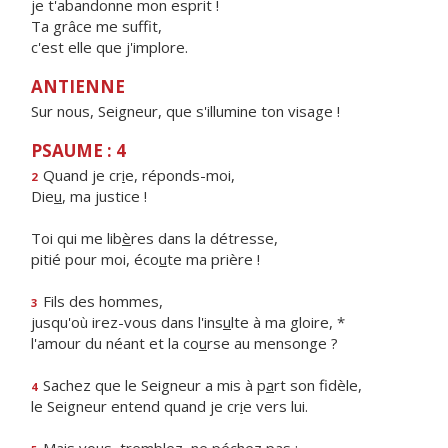
je t'abandonne mon esprit !
Ta grâce me suffit,
c'est elle que j'implore.
ANTIENNE
Sur nous, Seigneur, que s'illumine ton visage !
PSAUME : 4
Quand je cr
i
e, réponds-moi,
2
Die
u
, ma justice !
Toi qui me lib
è
res dans la détresse,
pitié pour moi, éco
u
te ma prière !
Fils des hommes,
3
jusqu'où irez-vous dans l'ins
u
lte à ma gloire, *
l'amour du néant et la co
u
rse au mensonge ?
Sachez que le Seigneur a mis à p
a
rt son fidèle,
4
le Seigneur entend quand je cr
i
e vers lui.