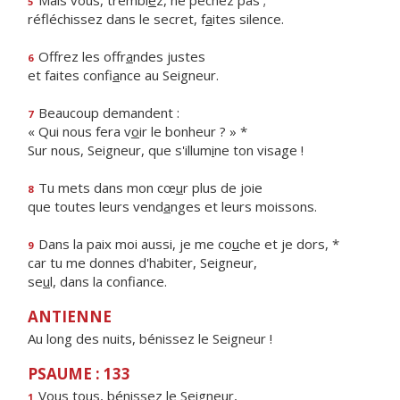
Mais vous, trembl
e
z, ne péchez pas ;
5
réfléchissez dans le secret, f
a
ites silence.
Offrez les offr
a
ndes justes
6
et faites confi
a
nce au Seigneur.
Beaucoup demandent :
7
« Qui nous fera v
o
ir le bonheur ? » *
Sur nous, Seigneur, que s'illum
i
ne ton visage !
Tu mets dans mon cœ
u
r plus de joie
8
que toutes leurs vend
a
nges et leurs moissons.
Dans la paix moi aussi, je me co
u
che et je dors, *
9
car tu me donnes d'habiter, Seigneur,
se
u
l, dans la confiance.
ANTIENNE
Au long des nuits, bénissez le Seigneur !
PSAUME : 133
Vous tous, béniss
e
z le Seigneur,
1