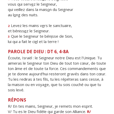
vous qui serv
e
z le Seigneur,
qui veillez dans la mais
o
n du Seigneur
au l
o
ng des nuits.
Levez les mains v
e
rs le sanctuaire,
2
et béniss
e
z le Seigneur.
Que le Seigneur te bén
i
sse de Sion,
3
lui qui a fait le ci
e
l et la terre !
PAROLE DE DIEU : DT 6, 4-8A
Écoute, Israël : le Seigneur notre Dieu est l’Unique. Tu
aimeras le Seigneur ton Dieu de tout ton cœur, de toute
ton âme et de toute ta force. Ces commandements que
je te donne aujourd’hui resteront gravés dans ton cœur.
Tu les rediras à tes fils, tu les répéteras sans cesse, à
la maison ou en voyage, que tu sois couché ou que tu
sois levé.
RÉPONS
R/ En tes mains, Seigneur, je remets mon esprit.
V/ Tu es le Dieu fidèle qui garde son Alliance.
R/