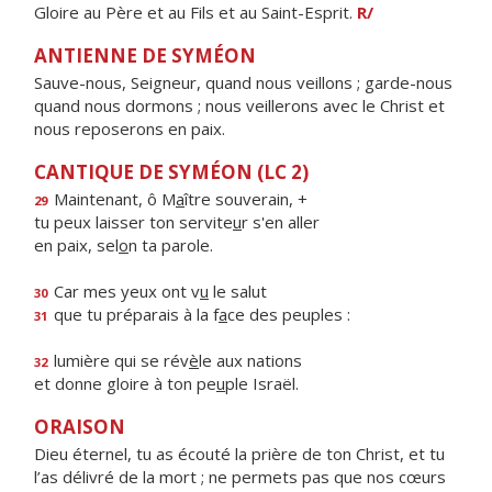
Gloire au Père et au Fils et au Saint-Esprit.
R/
ANTIENNE DE SYMÉON
Sauve-nous, Seigneur, quand nous veillons ; garde-nous
quand nous dormons ; nous veillerons avec le Christ et
nous reposerons en paix.
CANTIQUE DE SYMÉON (LC 2)
Maintenant, ô M
a
ître souverain, +
29
tu peux laisser ton servite
u
r s'en aller
en paix, sel
o
n ta parole.
Car mes yeux ont v
u
le salut
30
que tu préparais à la f
a
ce des peuples :
31
lumière qui se rév
è
le aux nations
32
et donne gloire à ton pe
u
ple Israël.
ORAISON
Dieu éternel, tu as écouté la prière de ton Christ, et tu
l’as délivré de la mort ; ne permets pas que nos cœurs