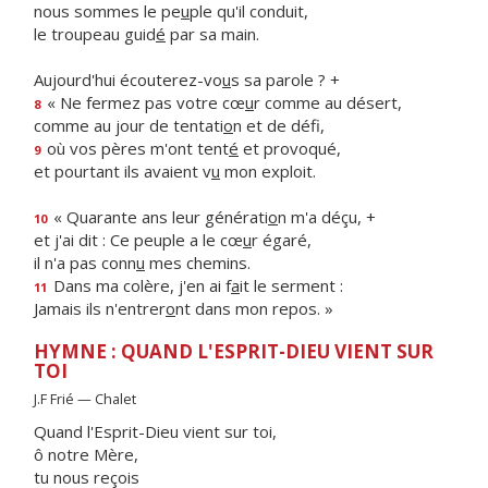
nous sommes le pe
u
ple qu'il conduit,
le troupeau guid
é
par sa main.
Aujourd'hui écouterez-vo
u
s sa parole ? +
« Ne fermez pas votre cœ
u
r comme au désert,
8
comme au jour de tentati
o
n et de défi,
où vos pères m'ont tent
é
et provoqué,
9
et pourtant ils avaient v
u
mon exploit.
« Quarante ans leur générati
o
n m'a déçu, +
10
et j'ai dit : Ce peuple a le cœ
u
r égaré,
il n'a pas conn
u
mes chemins.
Dans ma colère, j'en ai f
a
it le serment :
11
Jamais ils n'entrer
o
nt dans mon repos. »
HYMNE : QUAND L'ESPRIT-DIEU VIENT SUR
TOI
J.F Frié — Chalet
Quand l'Esprit-Dieu vient sur toi,
ô notre Mère,
tu nous reçois