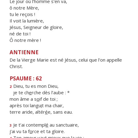
Le jour où l'homme s'en va,
ô notre Mère,
tu le reçois !
Il voit la lumière,
Jésus, Seigneur de gloire,
né de toi !
Ô notre mère !
ANTIENNE
De la Vierge Marie est né Jésus, celui que l'on appelle
Christ.
PSAUME : 62
Dieu, tu es mon Dieu,
2
je te ch
e
rche dès l’aube : *
mon âme a s
o
if de toi ;
après toi langu
i
t ma chair,
terre aride, altér
é
e, sans eau.
Je t’ai contempl
é
au sanctuaire,
3
j’ai vu ta f
o
rce et ta gloire.
Ton amour vaut mie
u
x que la vie :