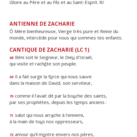
Gloire au Père et au Fils et au Saint-Esprit. R/
ANTIENNE DE ZACHARIE
Ô Mère bienheureuse, Vierge très pure et Reine du
monde, intercède pour nous qui sommes tes enfants.
CANTIQUE DE ZACHARIE (LC 1)
Béni soit le Seigneur, le Die
u
d'Israël,
68
qui visite et rach
è
te son peuple.
Il a fait surgir la f
o
rce qui nous sauve
69
dans la maison de Dav
i
d, son serviteur,
comme il l'avait dit par la bo
u
che des saints,
70
par ses prophètes, depuis les t
e
mps anciens :
salut qui nous arr
a
che à l'ennemi,
71
à la main de to
u
s nos oppresseurs,
amour qu'il m
o
ntre envers nos pères,
72