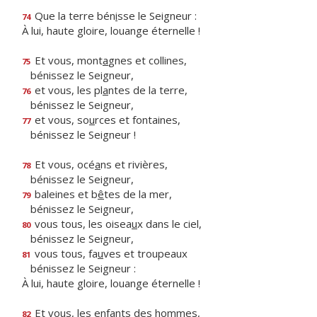
Que la terre bén
i
sse le Seigneur :
74
À lui, haute gloire, louange éternelle !
Et vous, mont
a
gnes et collines,
75
bénissez le Seigneur,
et vous, les pl
a
ntes de la terre,
76
bénissez le Seigneur,
et vous, so
u
rces et fontaines,
77
bénissez le Seigneur !
Et vous, océ
a
ns et rivières,
78
bénissez le Seigneur,
baleines et b
ê
tes de la mer,
79
bénissez le Seigneur,
vous tous, les oisea
u
x dans le ciel,
80
bénissez le Seigneur,
vous tous, fa
u
ves et troupeaux
81
bénissez le Seigneur :
À lui, haute gloire, louange éternelle !
Et vous, les enf
a
nts des hommes,
82