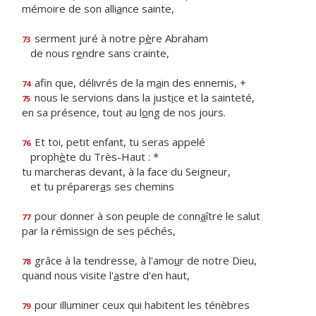
mémoire de son alli
a
nce sainte,
serment juré à notre p
è
re Abraham
73
de nous r
e
ndre sans crainte,
afin que, délivrés de la m
a
in des ennemis, +
74
nous le servions dans la just
i
ce et la sainteté,
75
en sa présence, tout au l
o
ng de nos jours.
Et toi, petit enfant, tu seras appelé
76
proph
è
te du Très-Haut : *
tu marcheras devant, à la face du Seigneur,
et tu préparer
a
s ses chemins
pour donner à son peuple de conn
a
ître le salut
77
par la rémissi
o
n de ses péchés,
grâce à la tendresse, à l'amo
u
r de notre Dieu,
78
quand nous visite l'
a
stre d'en haut,
pour illuminer ceux qui habitent les ténèbres
79