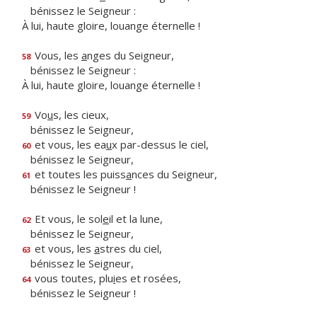
bénissez le Seigneur :
À lui, haute gloire, louange éternelle !
Vous, les
a
nges du Seigneur,
58
bénissez le Seigneur :
À lui, haute gloire, louange éternelle !
Vo
u
s, les cieux,
59
bénissez le Seigneur,
et vous, les ea
u
x par-dessus le ciel,
60
bénissez le Seigneur,
et toutes les puiss
a
nces du Seigneur,
61
bénissez le Seigneur !
Et vous, le sol
e
il et la lune,
62
bénissez le Seigneur,
et vous, les
a
stres du ciel,
63
bénissez le Seigneur,
vous toutes, plu
i
es et rosées,
64
bénissez le Seigneur !