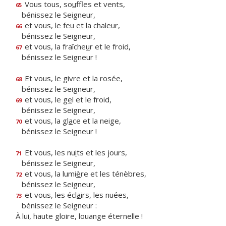
Vous tous, so
u
ffles et vents,
65
bénissez le Seigneur,
et vous, le fe
u
et la chaleur,
66
bénissez le Seigneur,
et vous, la fraîche
u
r et le froid,
67
bénissez le Seigneur !
Et vous, le g
i
vre et la rosée,
68
bénissez le Seigneur,
et vous, le g
e
l et le froid,
69
bénissez le Seigneur,
et vous, la gl
a
ce et la neige,
70
bénissez le Seigneur !
Et vous, les nu
i
ts et les jours,
71
bénissez le Seigneur,
et vous, la lumi
è
re et les ténèbres,
72
bénissez le Seigneur,
et vous, les écl
a
irs, les nuées,
73
bénissez le Seigneur :
À lui, haute gloire, louange éternelle !