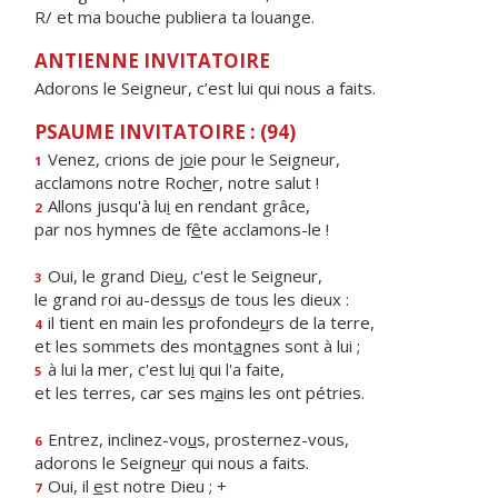
R/ et ma bouche publiera ta louange.
ANTIENNE INVITATOIRE
Adorons le Seigneur, c’est lui qui nous a faits.
PSAUME INVITATOIRE : (94)
Venez, crions de j
o
ie pour le Seigneur,
1
acclamons notre Roch
e
r, notre salut !
Allons jusqu'à lu
i
en rendant grâce,
2
par nos hymnes de f
ê
te acclamons-le !
Oui, le grand Die
u
, c'est le Seigneur,
3
le grand roi au-dess
u
s de tous les dieux :
il tient en main les profonde
u
rs de la terre,
4
et les sommets des mont
a
gnes sont à lui ;
à lui la mer, c'est lu
i
qui l'a faite,
5
et les terres, car ses m
a
ins les ont pétries.
Entrez, inclinez-vo
u
s, prosternez-vous,
6
adorons le Seigne
u
r qui nous a faits.
Oui, il
e
st notre Dieu ; +
7