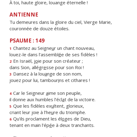
À toi, haute gloire, louange éternelle !
ANTIENNE
Tu demeures dans la gloire du ciel, Vierge Marie,
couronnée de douze étoiles.
PSAUME : 149
Chantez au Seigne
u
r un chant nouveau,
1
louez-le dans l’assembl
é
e de ses fidèles !
En Israël, j
o
ie pour son créateur ;
2
dans Sion, allégr
e
sse pour son Roi !
Dansez à la lou
a
nge de son nom,
3
jouez pour lui, tambour
i
ns et cithares !
Car le Seigneur
a
ime son peuple,
4
il donne aux humbles l’écl
a
t de la victoire.
Que les fidèles ex
u
ltent, glorieux,
5
criant leur joie à l’he
u
re du triomphe.
Qu’ils proclament les él
o
ges de Dieu,
6
tenant en main l’ép
é
e à deux tranchants.