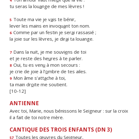
4
tu seras la lou
a
nge de mes lèvres !
Toute ma vie je v
a
is te bénir,
5
lever les mains en invoqu
a
nt ton nom.
Comme par un festin je ser
a
i rassasié ;
6
la joie sur les lèvres, je dir
a
i ta louange.
Dans la nuit, je me souvi
e
ns de toi
7
et je reste des he
u
res à te parler.
Oui, tu es ven
u
à mon secours :
8
je crie de joie à l’
o
mbre de tes ailes.
Mon âme s’att
a
che à toi,
9
ta main dr
o
ite me soutient.
[10-12]
ANTIENNE
Avec toi, Marie, nous bénissons le Seigneur : sur la croix
il a fait de toi notre mère.
CANTIQUE DES TROIS ENFANTS (DN 3)
Toutes les œ
u
vres du Seigneur,
57