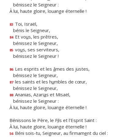
bénissez le Seigneur :
À lui, haute gloire, louange éternelle !
Toi, Israël,
83
bénis le Seigneur,
Et vo
u
s, les prêtres,
84
bénissez le Seigneur,
vo
u
s, ses serviteurs,
85
bénissez le Seigneur !
Les esprits et les
â
mes des justes,
86
bénissez le Seigneur,
les saints et les h
u
mbles de cœur,
87
bénissez le Seigneur,
Ananias, Azari
a
s et Misaël,
88
bénissez le Seigneur :
À lui, haute gloire, louange éternelle !
Bénissons le Père, le F
i
ls et l'Esprit Saint :
À lui, haute gloire, louange éternelle !
Béni sois-tu, Seigneur, au firmam
e
nt du ciel :
56