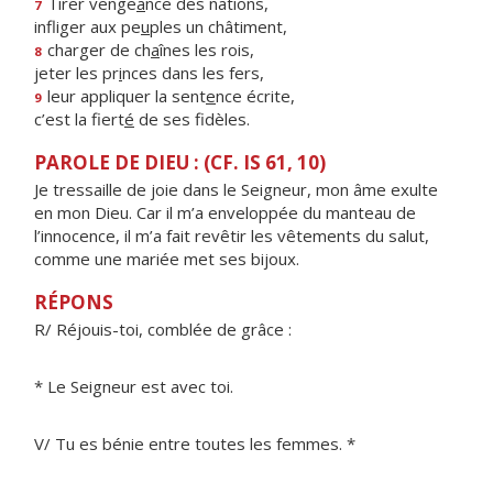
Tirer venge
a
nce des nations,
7
infliger aux pe
u
ples un châtiment,
charger de ch
a
înes les rois,
8
jeter les pr
i
nces dans les fers,
leur appliquer la sent
e
nce écrite,
9
c’est la fiert
é
de ses fidèles.
PAROLE DE DIEU : (CF. IS 61, 10)
Je tressaille de joie dans le Seigneur, mon âme exulte
en mon Dieu. Car il m’a enveloppée du manteau de
l’innocence, il m’a fait revêtir les vêtements du salut,
comme une mariée met ses bijoux.
RÉPONS
R/ Réjouis-toi, comblée de grâce :
* Le Seigneur est avec toi.
V/ Tu es bénie entre toutes les femmes. *