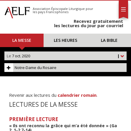
L'AELF
S'abonner
Association Épiscopale Liturgique
pour
les pays Francophones
Calendrier
Recevez gratuitement
Contact
les lectures du jour par courriel
LA MESSE
LES HEURES
LA BIBLE
Le
7 oct. 2020
|
Notre-Dame du Rosaire
Revenir aux lectures du
calendrier romain
.
LECTURES DE LA MESSE
PREMIÈRE LECTURE
« Ils ont reconnu la grâce qui m’a été donnée » (Ga
2, 1-2.7-14)