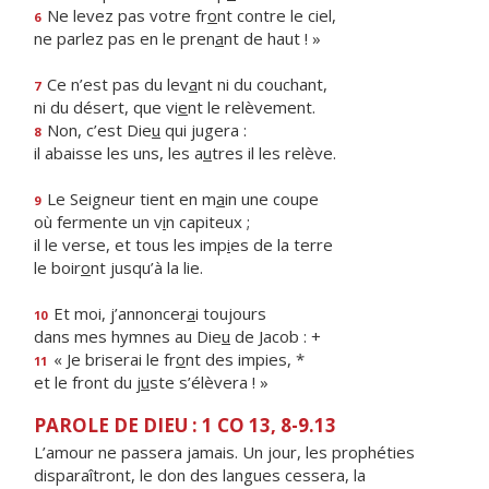
Ne levez pas votre fr
o
nt contre le ciel,
6
ne parlez pas en le pren
a
nt de haut ! »
Ce n’est pas du lev
a
nt ni du couchant,
7
ni du désert, que vi
e
nt le relèvement.
Non, c’est Die
u
qui jugera :
8
il abaisse les uns, les a
u
tres il les relève.
Le Seigneur tient en m
a
in une coupe
9
où fermente un v
i
n capiteux ;
il le verse, et tous les imp
i
es de la terre
le boir
o
nt jusqu’à la lie.
Et moi, j’annoncer
a
i toujours
10
dans mes hymnes au Die
u
de Jacob : +
« Je briserai le fr
o
nt des impies, *
11
et le front du j
u
ste s’élèvera ! »
PAROLE DE DIEU : 1 CO 13, 8-9.13
L’amour ne passera jamais. Un jour, les prophéties
disparaîtront, le don des langues cessera, la