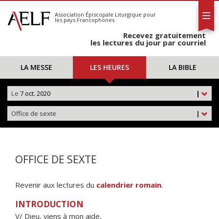
L'AELF
S'abonner
Association Épiscopale Liturgique
pour
les pays Francophones
Calendrier
Recevez gratuitement
Contact
les lectures du jour par courriel
LA MESSE
LES HEURES
LA BIBLE
Le
7 oct. 2020
|
Office de sexte
|
OFFICE DE SEXTE
Revenir aux lectures du
calendrier romain
.
INTRODUCTION
V/ Dieu, viens à mon aide,