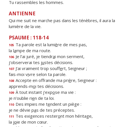
Tu rassembles les hommes.
ANTIENNE
Qui me suit ne marche pas dans les ténèbres, il aura la
lumière de la vie.
PSAUME : 118-14
Ta parole est la lumi
è
re de mes pas,
105
la l
a
mpe de ma route.
Je l’ai juré, je tiendr
a
i mon serment,
106
j’observerai tes j
u
stes décisions.
J’ai vraiment trop souff
e
rt, Seigneur ;
107
fais-moi v
i
vre selon ta parole.
Accepte en offrande ma pri
è
re, Seigneur :
108
apprends-m
o
i tes décisions.
À tout instant j’exp
o
se ma vie :
109
je n’oublie ri
e
n de ta loi.
Des impies me t
e
ndent un piège :
110
je ne dévie p
a
s de tes préceptes.
Tes exigences rester
o
nt mon héritage,
111
la j
o
ie de mon cœur.