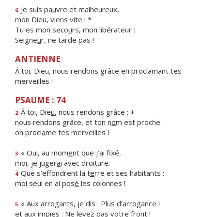
Je suis pa
u
vre et malheureux,
6
mon Die
u
, viens vite ! *
Tu es mon seco
u
rs, mon libérateur :
Seigne
u
r, ne tarde pas !
ANTIENNE
À toi, Dieu, nous rendons grâce en proclamant tes
merveilles !
PSAUME : 74
À toi, Die
u
, nous rendons grâce ; +
2
nous rendons grâce, et ton n
o
m est proche :
on procl
a
me tes merveilles !
« Oui, au mom
e
nt que j’ai fixé,
3
moi, je juger
a
i avec droiture.
Que s’effondrent la t
e
rre et ses habitants :
4
moi seul en ai pos
é
les colonnes !
« Aux arrogants, je d
i
s : Plus d’arrogance !
5
et aux impies : Ne levez p
a
s votre front !