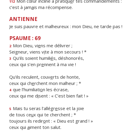
Mon cœur incline à pratiqu
e
r tes commandements :
112
c’est à jam
a
is ma récompense.
ANTIENNE
Je suis pauvre et malheureux : mon Dieu, ne tarde pas !
PSAUME : 69
Mon Dieu, vi
e
ns me délivrer ;
2
Seigneur, viens v
i
te à mon secours ! *
Qu’ils soient humili
é
s, déshonorés,
3
ceux qui s’en pr
e
nnent à ma vie !
Qu’ils reculent, couv
e
rts de honte,
ceux qui ch
e
rchent mon malheur ; *
que l’humiliati
o
n les écrase,
4
ceux qui me d
i
sent : « C’est bien fait ! »
Mais tu seras l’allégr
e
sse et la joie
5
de tous ce
u
x qui te cherchent ; *
toujours ils redir
o
nt : « Dieu est grand ! »
ceux qui
a
iment ton salut.