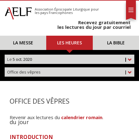
L'AELF
S'abonner
Association Épiscopale Liturgique
pour
les pays Francophones
Calendrier
Recevez gratuitement
Contact
les lectures du jour par courriel
LA MESSE
LES HEURES
LA BIBLE
Le
5 oct. 2020
|
Office des vêpres
|
OFFICE DES VÊPRES
Revenir aux lectures du
calendrier romain
.
du jour
INTRODUCTION