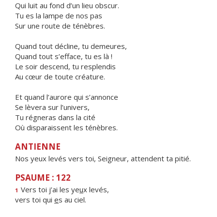
Qui luit au fond d’un lieu obscur.
Tu es la lampe de nos pas
Sur une route de ténèbres.
Quand tout décline, tu demeures,
Quand tout s’efface, tu es là !
Le soir descend, tu resplendis
Au cœur de toute créature.
Et quand l’aurore qui s’annonce
Se lèvera sur l’univers,
Tu régneras dans la cité
Où disparaissent les ténèbres.
ANTIENNE
Nos yeux levés vers toi, Seigneur, attendent ta pitié.
PSAUME : 122
Vers toi j’ai les ye
u
x levés,
1
vers toi qui
e
s au ciel.