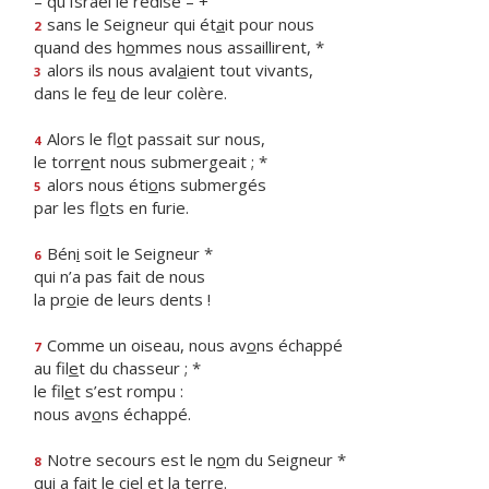
– qu’Israël le redise – +
sans le Seigneur qui ét
a
it pour nous
2
quand des h
o
mmes nous assaillirent, *
alors ils nous aval
a
ient tout vivants,
3
dans le fe
u
de leur colère.
Alors le fl
o
t passait sur nous,
4
le torr
e
nt nous submergeait ; *
alors nous éti
o
ns submergés
5
par les fl
o
ts en furie.
Bén
i
soit le Seigneur *
6
qui n’a pas fait de nous
la pr
o
ie de leurs dents !
Comme un oiseau, nous av
o
ns échappé
7
au fil
e
t du chasseur ; *
le fil
e
t s’est rompu :
nous av
o
ns échappé.
Notre secours est le n
o
m du Seigneur *
8
qui a fait le ci
e
l et la terre.