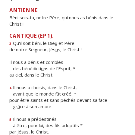
ANTIENNE
Béni sois-tu, notre Père, qui nous as bénis dans le
Christ !
CANTIQUE (EP 1).
Qu'il soit béni, le Die
u
et Père
3
de notre Seigneur, Jés
u
s, le Christ !
Il nous a bénis et comblés
des bénédicti
o
ns de l'Esprit, *
au ci
e
l, dans le Christ.
Il nous a choisis, dans le Christ,
4
avant que le m
o
nde fût créé, *
pour être saints et sans péchés devant sa face
gr
â
ce à son amour.
Il nous a prédestinés
5
à être, pour lui, des f
ls adoptifs *
par Jés
u
s, le Christ.