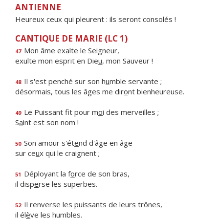
ANTIENNE
Heureux ceux qui pleurent : ils seront consolés !
CANTIQUE DE MARIE (LC 1)
Mon âme ex
a
lte le Seigneur,
47
exulte mon esprit en Die
u
, mon Sauveur !
Il s'est penché sur son h
u
mble servante ;
48
désormais, tous les âges me dir
o
nt bienheureuse.
Le Puissant fit pour m
o
i des merveilles ;
49
S
a
int est son nom !
Son amour s'ét
e
nd d'âge en âge
50
sur ce
u
x qui le craignent ;
Déployant la f
o
rce de son bras,
51
il disp
e
rse les superbes.
Il renverse les puiss
a
nts de leurs trônes,
52
il él
è
ve les humbles.