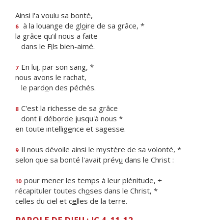
Ainsi l'a voulu sa bonté,
à la louange de gl
o
ire de sa grâce, *
6
la grâce qu'il nous a faite
dans le F
i
ls bien-aimé.
En lu
i
, par son sang, *
7
nous avons le rachat,
le pard
o
n des péchés.
C'est la richesse de sa grâce
8
dont il déb
o
rde jusqu'à nous *
en toute intellig
e
nce et sagesse.
Il nous dévoile ainsi le myst
è
re de sa volonté, *
9
selon que sa bonté l'avait prév
u
dans le Christ :
pour mener les temps à leur plénitude, +
10
récapituler toutes ch
o
ses dans le Christ, *
celles du ciel et c
e
lles de la terre.