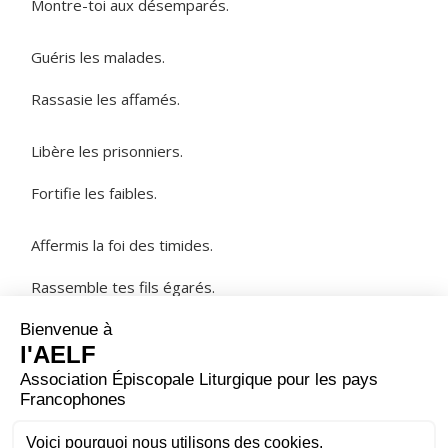
Montre-toi aux désemparés.
Guéris les malades.
Rassasie les affamés.
Libère les prisonniers.
Fortifie les faibles.
Affermis la foi des timides.
Rassemble tes fils égarés.
NOTRE PÈRE
ORAISON
Dieu de lumière, à l'heure où le soir tombe, nous te
prions d'illuminer nos ténèbres et de fermer les yeux