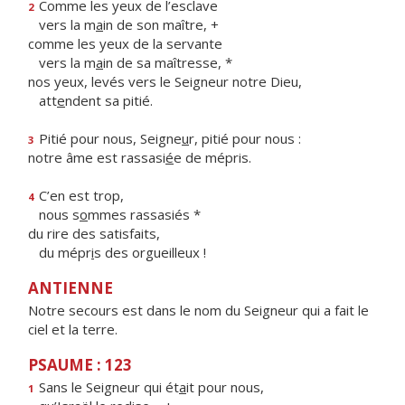
Comme les yeux de l’esclave
2
vers la m
a
in de son maître, +
comme les yeux de la servante
vers la m
a
in de sa maîtresse, *
nos yeux, levés vers le Seigneur notre Dieu,
att
e
ndent sa pitié.
Pitié pour nous, Seigne
u
r, pitié pour nous :
3
notre âme est rassasi
é
e de mépris.
C’en est trop,
4
nous s
o
mmes rassasiés *
du rire des satisfaits,
du mépr
i
s des orgueilleux !
ANTIENNE
Notre secours est dans le nom du Seigneur qui a fait le
ciel et la terre.
PSAUME : 123
Sans le Seigneur qui ét
a
it pour nous,
1