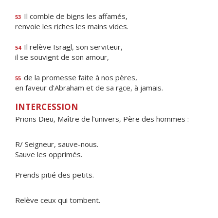
Il comble de bi
e
ns les affamés,
53
renvoie les r
i
ches les mains vides.
Il relève Isra
ë
l, son serviteur,
54
il se souvi
e
nt de son amour,
de la promesse f
a
ite à nos pères,
55
en faveur d'Abraham et de sa r
a
ce, à jamais.
INTERCESSION
Prions Dieu, Maître de l’univers, Père des hommes :
R/ Seigneur, sauve-nous.
Sauve les opprimés.
Prends pitié des petits.
Relève ceux qui tombent.