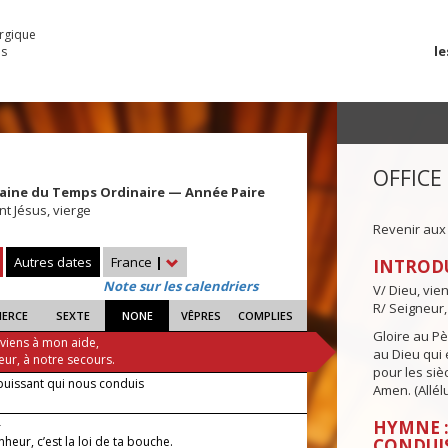
urgique
le
es
OFFICE
aine du Temps Ordinaire — Année Paire
nt Jésus, vierge
Revenir aux
Autres dates
France
|
INTROD
Note sur les calendriers
V/ Dieu, vie
R/ Seigneur,
IERCE
SEXTE
NONE
VÊPRES
COMPLIES
Gloire au Pèr
 viens à mon aide,
au Dieu qui e
eur, à notre secours.
pour les siè
puissant qui nous conduis
Amen. (Allélu
—
HYMNE :
eur, c’est la loi de ta bouche.
CONDUI