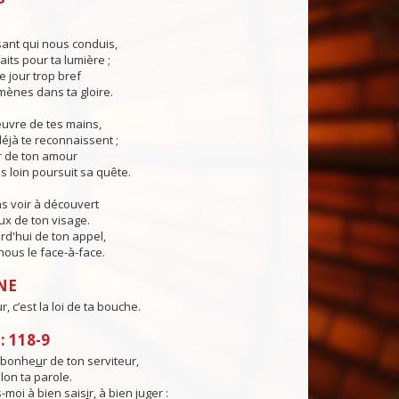
ant qui nous conduis,
aits pour ta lumière ;
e jour trop bref
ènes dans ta gloire.
œuvre de tes mains,
éjà te reconnaissent ;
r de ton amour
s loin poursuit sa quête.
s voir à découvert
eux de ton visage.
rd'hui de ton appel,
ous le face-à-face.
NE
 c’est la loi de ta bouche.
 118-9
e bonhe
u
r de ton serviteur,
elon ta parole.
moi à bien sais
i
r, à bien juger :