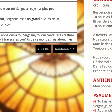
CFC — CNPL
uie sur toi, Seigneur, et je n’ai plus peur.
Berger puiss
Tu nous as f
r, Seigneur, est plus grand que les cieux.
Et par delà c
2-23a.25
Tu nous emm
À travers l'
appelons à toi, Seigneur, toi qui conduis ta créature
Nos cœurs d
à travers les conflits de ce monde : fais aboutir les
s de paix de notre temps, afin que tous les hommes
Mais le dési
 vivre heureux et te louer pour l'amour que tu
Toujours plu
veille
lendemain
.
Nous voulon
L'éclat radi
Dans l'aujou
Prépare en n
ANTIEN
Mon bonheur,
PSAUME :
Tu fais l
65
Seigne
u
r, s
Apprends-
66