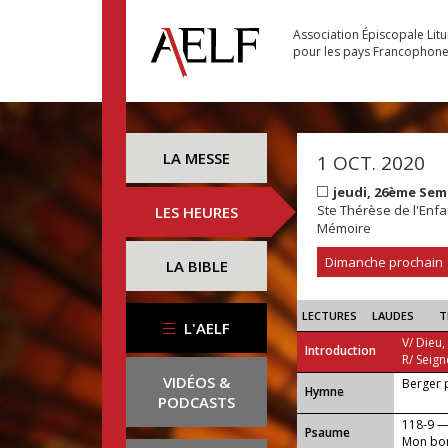
Association Épiscopale Lit
pour les pays Francophon
LA MESSE
1 OCT. 2020
jeudi, 26ème Sem
Ste Thérèse de l'Enfa
LES HEURES
Mémoire
Dimanche prochain
LA BIBLE
LECTURES
LAUDES
T
L'AELF
V/ Dieu,
Introduction
R/ Seign
VIDÉOS &
Berger 
...
Hymne
PODCASTS
118-9 
Psaume
Mon bonh