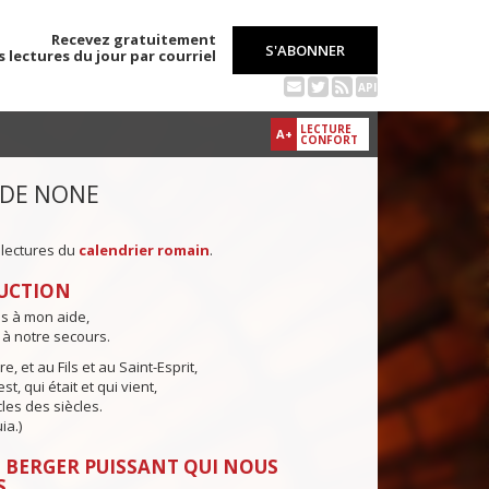
Recevez gratuitement
S'ABONNER
s lectures du jour par courriel
API
LECTURE
A+
CONFORT
 DE NONE
 lectures du
calendrier romain
.
UCTION
ns à mon aide,
 à notre secours.
e, et au Fils et au Saint-Esprit,
st, qui était et qui vient,
cles des siècles.
ia.)
 BERGER PUISSANT QUI NOUS
S