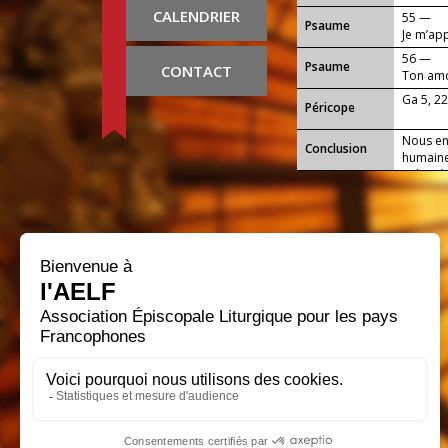
CALENDRIER
55 —
Psaume
Je m’app
56 —
Psaume
CONTACT
Ton amou
Ga 5, 2
Péricope
Nous en 
Conclusion
humaine 
volonté
puissent
donnes