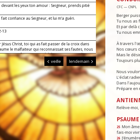
i devant les yeux ton amour : Seigneur, prends pitié
CFC — CNPL
!
Berger puiss
i fait confiance au Seigneur, et lui m’a guéri.
Tu nous as f
Et par delà c
2-13
Tu nous emm
À travers l'
 Jésus Christ, toi qui as fait passer de la croix dans
Nos cœurs d
ume le malfaiteur qui reconnaissait ses fautes, nous
lions en confessant nos péchés : ouvre-nous, dès
Mais le dési
rt, les portes du paradis. Toi qui règnes pour les
Toujours plu
veille
lendemain
des siècles. Amen.
Nous voulon
L'éclat radi
Dans l'aujou
Prépare en n
ANTIEN
Relève-moi, S
PSAUME :
Mon âme e
25
fais-moi vivr
J’énumèr
26