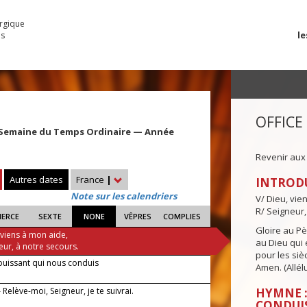
urgique
le
es
OFFICE
 Semaine du Temps Ordinaire — Année
Revenir aux
Autres dates
France
|
INTROD
Note sur les calendriers
V/ Dieu, vie
R/ Seigneur,
IERCE
SEXTE
NONE
VÊPRES
COMPLIES
Gloire au Pèr
 viens à mon aide,
au Dieu qui e
eur, à notre secours.
pour les siè
puissant qui nous conduis
Amen. (Allélu
Relève-moi, Seigneur, je te suivrai.
HYMNE :
CONDUI