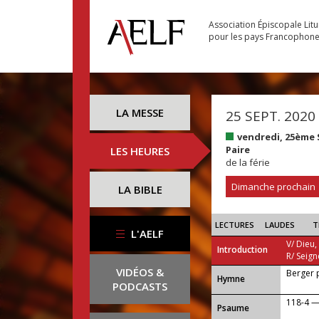
Association Épiscopale Lit
pour les pays Francophon
LA MESSE
25 SEPT. 2020
vendredi, 25ème
Paire
LES HEURES
de la férie
Dimanche prochain
LA BIBLE
LECTURES
LAUDES
T
L'AELF
V/ Dieu,
Introduction
R/ Seign
VIDÉOS &
Berger 
...
Hymne
PODCASTS
118-4 — 
Psaume