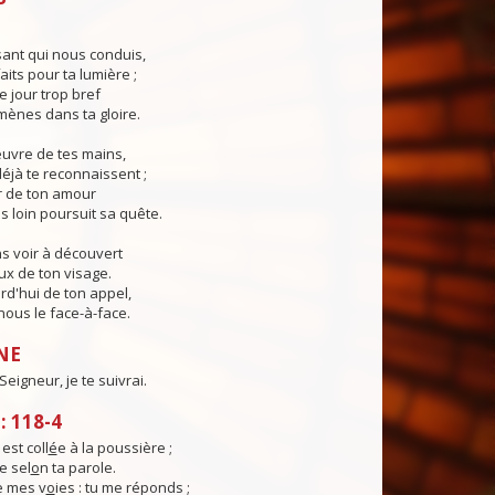
ant qui nous conduis,
aits pour ta lumière ;
e jour trop bref
ènes dans ta gloire.
œuvre de tes mains,
éjà te reconnaissent ;
r de ton amour
s loin poursuit sa quête.
s voir à découvert
eux de ton visage.
rd'hui de ton appel,
ous le face-à-face.
NE
eigneur, je te suivrai.
 118-4
st coll
é
e à la poussière ;
e sel
o
n ta parole.
e mes v
o
ies : tu me réponds ;