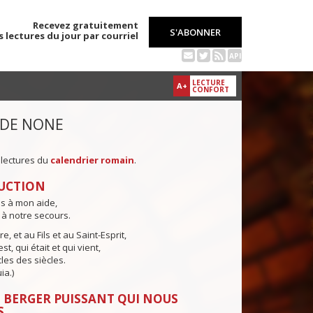
Recevez gratuitement
S'ABONNER
s lectures du jour par courriel
API
LECTURE
A+
CONFORT
 DE NONE
 lectures du
calendrier romain
.
UCTION
ns à mon aide,
 à notre secours.
e, et au Fils et au Saint-Esprit,
st, qui était et qui vient,
cles des siècles.
ia.)
 BERGER PUISSANT QUI NOUS
S