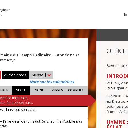
urgique
le
es
OFFICE
emaine du Temps Ordinaire — Année Paire
et martyr
Revenir aux
Autres dates
Suisse
|
INTROD
Note sur les calendriers
V/ Dieu, vie
R/ Seigneur,
IERCE
SEXTE
NONE
VÊPRES
COMPLIES
Gloire au Pèr
 viens à mon aide,
au Dieu qui e
eur, à notre secours.
pour les siè
est dans tout son éclat
Amen. (Allélu
 J’ai le désir de ton salut, Seigneur ; je n’oublie pas
HYMNE :
ntés.
ÉCLAT