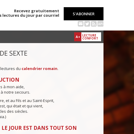
Recevez gratuitement
S'ABONNER
s lectures du jour par courriel
API
LECTURE
A+
CONFORT
 DE SEXTE
 lectures du
calendrier romain
.
UCTION
ns à mon aide,
 à notre secours.
e, et au Fils et au Saint-Esprit,
st, qui était et qui vient,
cles des siècles.
ia.)
 LE JOUR EST DANS TOUT SON