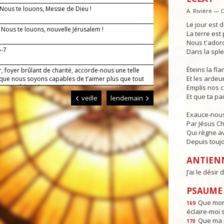
 Nous te louons, Messie de Dieu !
A. Rivière — 
Le jour est d
— Nous te louons, nouvelle Jérusalem !
La terre est 
Nous t'adoro
5-7
Dans la sple
Éteins la f
, foyer brûlant de charité, accorde-nous une telle
Et les ardeur
 que nous soyons capables de t’aimer plus que tout
er nos frères à cause de toi. Par Jésus, le Christ,
Emplis nos 
eigneur. Amen.
Et que ta pa
veille
lendemain
Exauce-nous
Par Jésus Ch
Qui règne av
Depuis toujo
ANTIEN
J’ai le désir
PSAUME :
Que mon 
169
éclaire-moi 
Que ma p
170