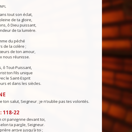
CNPL
ans tout son éclat,
pleine de ta gloire,
ns, ô Dieu puissant,
ndeur de ta lumière.
lamme du péché
s de la colère ;
cœurs de ton amour,
ix nous réunisse.
, ô Tout-Puissant,
rist ton Fils unique
ec le Saint-Esprit
urs et dans les siècles.
NE
 de ton salut, Seigneur ; je n’oublie pas tes volontés.
 118-22
cri parvi
e
nne devant toi,
selon ta par
o
le, Seigneur.
rière arr
i
ve jusqu’à toi ;