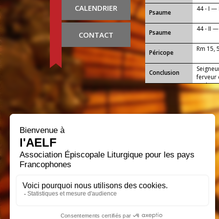
CALENDRIER
44 - I —
Psaume
44 - II 
Psaume
CONTACT
Rm 15, 
Péricope
Seigneur
Conclusion
ferveur
et d’aim
notre S