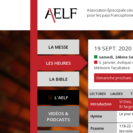
Association Épiscopale Lit
pour les pays Francophon
LA MESSE
19 SEPT. 2020
samedi, 24ème S
S. Janvier, évêque 
LES HEURES
Mémoire facultative
Dimanche prochain
LA BIBLE
LECTURES
LAUDES
T
L'AELF
V/ Dieu,
Introduction
R/ Seign
VIDÉOS &
Le jour 
...
Hymne
PODCASTS
118-22 —
Psaume
tes volo