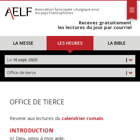
L'AELF
S'abonner
Association Épiscopale Liturgique
pour
les pays Francophones
Calendrier
Recevez gratuitement
Contact
les lectures du jour par courriel
LA MESSE
LES HEURES
LA BIBLE
Le
16 sept. 2020
|
Office de tierce
|
OFFICE DE TIERCE
Revenir aux lectures du
calendrier romain
.
INTRODUCTION
V/ Dieu, viens à mon aide,