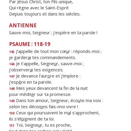
Par Jésus Christ, ton Fils unique,
Qui règne avec le Saint-Esprit
Depuis toujours et dans les siècles.
ANTIENNE
Sauve-moi, Seigneur ; j’espère en ta parole !
PSAUME : 118-19
J’appelle de tout mon cœ
u
r : réponds-moi ;
145
je garder
a
i tes commandements.
Je t’appelle, Seigne
u
r, sauve-moi ;
146
j’observer
a
i tes exigences.
Je devance l’aur
o
re et j’implore :
147
j’esp
è
re en ta parole.
Mes yeux devancent la f
n de la nuit
148
pour médit
e
r sur ta promesse.
Dans ton amour, Seigneur, éco
u
te ma voix :
149
selon tes décisi
o
ns fais-moi vivre !
Ceux qui poursuivent le m
a
l s’approchent,
150
ils s’él
o
ignent de ta loi.
Toi, Seigne
u
r, tu es proche,
151