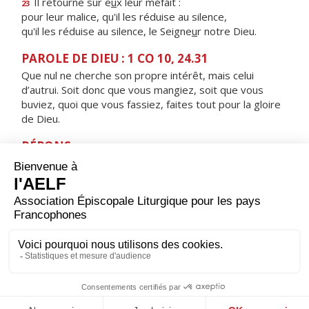
Il retourne sur e
u
x leur méfait :
23
pour leur malice, qu'il les réduise au silence,
qu'il les réduise au silence, le Seigne
u
r notre Dieu.
PAROLE DE DIEU : 1 CO 10, 24.31
Que nul ne cherche son propre intérêt, mais celui
d’autrui. Soit donc que vous mangiez, soit que vous
buviez, quoi que vous fassiez, faites tout pour la gloire
de Dieu.
RÉPONS
V/ Qu'il est bon de rendre grâce au Seigneur,
de chanter pour ton nom, Dieu Très-Haut.
ORAISON
Dieu qui as révélé au monde que les artisans de paix
seront appelés tes fils, aide-nous à rechercher toujours
cette justice qui seule peut garantir aux hommes une
paix solide et durable.