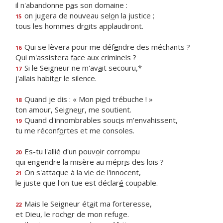
il n'abandonne p
a
s son domaine :
on jugera de nouveau sel
o
n la justice ;
15
tous les hommes dr
o
its applaudiront.
Qui se lèvera pour me déf
e
ndre des méchants ?
16
Qui m'assistera f
a
ce aux criminels ?
Si le Seigneur ne m'av
a
it secouru,*
17
j'allais habit
e
r le silence.
Quand je dis : « Mon pi
e
d trébuche ! »
18
ton amour, Seigne
u
r, me soutient.
Quand d'innombrables souc
i
s m'envahissent,
19
tu me réconf
o
rtes et me consoles.
Es-tu l'allié d'un pouv
o
ir corrompu
20
qui engendre la misère au mépr
i
s des lois ?
On s'attaque à la v
i
e de l'innocent,
21
le juste que l'on tue est déclar
é
coupable.
Mais le Seigneur ét
a
it ma forteresse,
22
et Dieu, le roch
e
r de mon refuge.