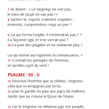
Ils disent : « Le Seigne
u
r ne voit pas,
7
le Dieu de Jac
o
b ne sait pas ! »
Sachez-le, espr
i
ts vraiment stupides ;
8
insensés, comprendrez-vo
u
s un jour ?
Lui qui forma l'or
e
ille, il n'entendrait pas ? +
9
il a façonné l'
œ
il, et il ne verrait pas ?
il a puni des pe
u
ples et ne châtierait plus ?
10
Lui qui donne aux h
o
mmes la connaissance, +
il connaît les pens
é
es de l'homme,
11
et qu'elles s
o
nt du vent !
PSAUME : 93 - II
Heureux l'homme que tu chât
i
es, Seigneur,
12
celui que tu ens
e
ignes par ta loi,
pour le garder en paix aux jo
u
rs de malheur,
13
tandis que se creuse la f
o
sse de l'impie.
Car le Seigneur ne délaisse p
a
s son peuple,
14