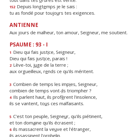
tout dans tes
o
rdres est vérité.
Depuis longt
e
mps je le sais :
152
tu as fondé pour toujo
u
rs tes exigences.
ANTIENNE
Aux jours de malheur, ton amour, Seigneur, me soutient.
PSAUME : 93 - I
Dieu qui fais just
i
ce, Seigneur,
1
Dieu qui fais just
i
ce, parais !
Lève-toi, j
u
ge de la terre ;
2
aux orgueilleux, r
e
nds ce qu'ils méritent.
Combien de temps les imp
i
es, Seigneur,
3
combien de temps vont-
i
ls triompher ?
Ils parlent haut, ils prof
è
rent l'insolence,
4
ils se vantent, to
u
s ces malfaisants.
C'est ton peuple, Seigne
u
r, qu'ils piétinent,
5
et ton dom
a
ine qu'ils écrasent ;
ils massacrent la ve
u
ve et l'étranger,
6
ils assass
i
nent l'orphelin.