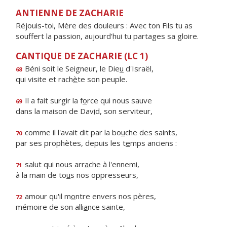
ANTIENNE DE ZACHARIE
Réjouis-toi, Mère des douleurs : Avec ton Fils tu as
souffert la passion, aujourd'hui tu partages sa gloire.
CANTIQUE DE ZACHARIE (LC 1)
Béni soit le Seigneur, le Die
u
d'Israël,
68
qui visite et rach
è
te son peuple.
Il a fait surgir la f
o
rce qui nous sauve
69
dans la maison de Dav
i
d, son serviteur,
comme il l'avait dit par la bo
u
che des saints,
70
par ses prophètes, depuis les t
e
mps anciens :
salut qui nous arr
a
che à l'ennemi,
71
à la main de to
u
s nos oppresseurs,
amour qu'il m
o
ntre envers nos pères,
72
mémoire de son alli
a
nce sainte,