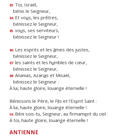
Toi, Israël,
83
bénis le Seigneur,
Et vo
u
s, les prêtres,
84
bénissez le Seigneur,
vo
u
s, ses serviteurs,
85
bénissez le Seigneur !
Les esprits et les
â
mes des justes,
86
bénissez le Seigneur,
les saints et les h
u
mbles de cœur,
87
bénissez le Seigneur,
Ananias, Azari
a
s et Misaël,
88
bénissez le Seigneur :
À lui, haute gloire, louange éternelle !
Bénissons le Père, le F
i
ls et l'Esprit Saint :
À lui, haute gloire, louange éternelle !
Béni sois-tu, Seigneur, au firmam
e
nt du ciel :
56
À toi, haute gloire, louange éternelle !
ANTIENNE