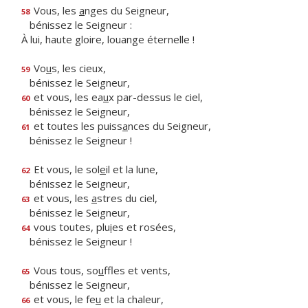
Vous, les
a
nges du Seigneur,
58
bénissez le Seigneur :
À lui, haute gloire, louange éternelle !
Vo
u
s, les cieux,
59
bénissez le Seigneur,
et vous, les ea
u
x par-dessus le ciel,
60
bénissez le Seigneur,
et toutes les puiss
a
nces du Seigneur,
61
bénissez le Seigneur !
Et vous, le sol
e
il et la lune,
62
bénissez le Seigneur,
et vous, les
a
stres du ciel,
63
bénissez le Seigneur,
vous toutes, plu
i
es et rosées,
64
bénissez le Seigneur !
Vous tous, so
u
ffles et vents,
65
bénissez le Seigneur,
et vous, le fe
u
et la chaleur,
66