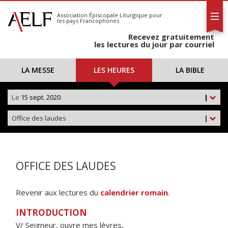
L'AELF
S'abonner
Association Épiscopale Liturgique
pour
les pays Francophones
Calendrier
Recevez gratuitement
Contact
les lectures du jour par courriel
LA MESSE
LES HEURES
LA BIBLE
Le
15 sept. 2020
|
Office des laudes
|
OFFICE DES LAUDES
Revenir aux lectures du
calendrier romain
.
INTRODUCTION
V/ Seigneur, ouvre mes lèvres,