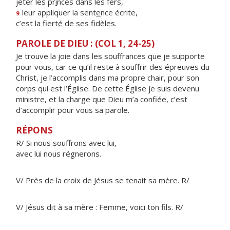
jeter les pr
i
nces dans les fers,
leur appliquer la sent
e
nce écrite,
9
c’est la fiert
é
de ses fidèles.
PAROLE DE DIEU : (COL 1, 24-25)
Je trouve la joie dans les souffrances que je supporte
pour vous, car ce qu’il reste à souffrir des épreuves du
Christ, je l’accomplis dans ma propre chair, pour son
corps qui est l’Église. De cette Église je suis devenu
ministre, et la charge que Dieu m’a confiée, c’est
d’accomplir pour vous sa parole.
RÉPONS
R/ Si nous souffrons avec lui,
avec lui nous régnerons.
V/ Près de la croix de Jésus se tenait sa mère. R/
V/ Jésus dit à sa mère : Femme, voici ton fils. R/