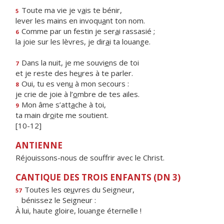
Toute ma vie je v
a
is te bénir,
5
lever les mains en invoqu
a
nt ton nom.
Comme par un festin je ser
a
i rassasié ;
6
la joie sur les lèvres, je dir
a
i ta louange.
Dans la nuit, je me souvi
e
ns de toi
7
et je reste des he
u
res à te parler.
Oui, tu es ven
u
à mon secours :
8
je crie de joie à l’
o
mbre de tes ailes.
Mon âme s’att
a
che à toi,
9
ta main dr
o
ite me soutient.
[10-12]
ANTIENNE
Réjouissons-nous de souffrir avec le Christ.
CANTIQUE DES TROIS ENFANTS (DN 3)
Toutes les œ
u
vres du Seigneur,
57
bénissez le Seigneur :
À lui, haute gloire, louange éternelle !