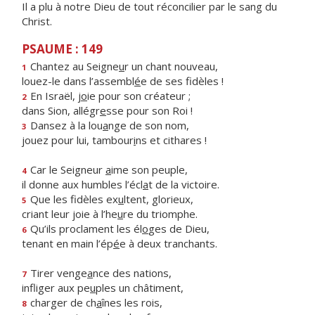
Il a plu à notre Dieu de tout réconcilier par le sang du
Christ.
PSAUME : 149
Chantez au Seigne
u
r un chant nouveau,
1
louez-le dans l’assembl
é
e de ses fidèles !
En Israël, j
o
ie pour son créateur ;
2
dans Sion, allégr
e
sse pour son Roi !
Dansez à la lou
a
nge de son nom,
3
jouez pour lui, tambour
i
ns et cithares !
Car le Seigneur
a
ime son peuple,
4
il donne aux humbles l’écl
a
t de la victoire.
Que les fidèles ex
u
ltent, glorieux,
5
criant leur joie à l’he
u
re du triomphe.
Qu’ils proclament les él
o
ges de Dieu,
6
tenant en main l’ép
é
e à deux tranchants.
Tirer venge
a
nce des nations,
7
infliger aux pe
u
ples un châtiment,
charger de ch
a
înes les rois,
8