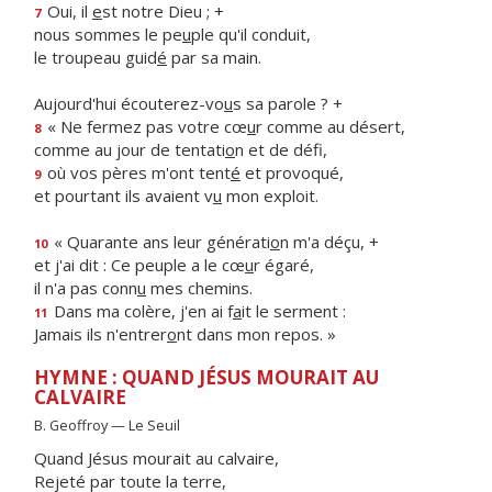
Oui, il
e
st notre Dieu ; +
7
nous sommes le pe
u
ple qu'il conduit,
le troupeau guid
é
par sa main.
Aujourd'hui écouterez-vo
u
s sa parole ? +
« Ne fermez pas votre cœ
u
r comme au désert,
8
comme au jour de tentati
o
n et de défi,
où vos pères m'ont tent
é
et provoqué,
9
et pourtant ils avaient v
u
mon exploit.
« Quarante ans leur générati
o
n m'a déçu, +
10
et j'ai dit : Ce peuple a le cœ
u
r égaré,
il n'a pas conn
u
mes chemins.
Dans ma colère, j'en ai f
a
it le serment :
11
Jamais ils n'entrer
o
nt dans mon repos. »
HYMNE : QUAND JÉSUS MOURAIT AU
CALVAIRE
B. Geoffroy — Le Seuil
Quand Jésus mourait au calvaire,
Rejeté par toute la terre,