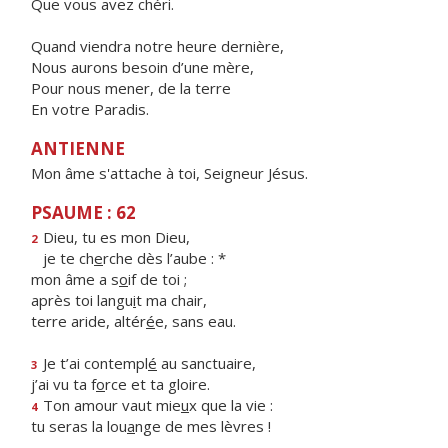
Que vous avez chéri.
Quand viendra notre heure dernière,
Nous aurons besoin d’une mère,
Pour nous mener, de la terre
En votre Paradis.
ANTIENNE
Mon âme s'attache à toi, Seigneur Jésus.
PSAUME : 62
Dieu, tu es mon Dieu,
2
je te ch
e
rche dès l’aube : *
mon âme a s
o
if de toi ;
après toi langu
i
t ma chair,
terre aride, altér
é
e, sans eau.
Je t’ai contempl
é
au sanctuaire,
3
j’ai vu ta f
o
rce et ta gloire.
Ton amour vaut mie
u
x que la vie :
4
tu seras la lou
a
nge de mes lèvres !