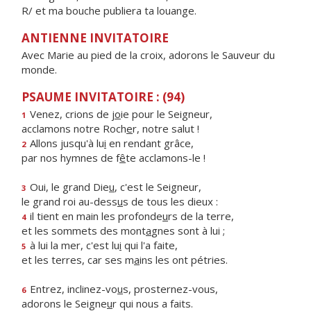
R/ et ma bouche publiera ta louange.
ANTIENNE INVITATOIRE
Avec Marie au pied de la croix, adorons le Sauveur du
monde.
PSAUME INVITATOIRE : (94)
Venez, crions de j
o
ie pour le Seigneur,
1
acclamons notre Roch
e
r, notre salut !
Allons jusqu'à lu
i
en rendant grâce,
2
par nos hymnes de f
ê
te acclamons-le !
Oui, le grand Die
u
, c'est le Seigneur,
3
le grand roi au-dess
u
s de tous les dieux :
il tient en main les profonde
u
rs de la terre,
4
et les sommets des mont
a
gnes sont à lui ;
à lui la mer, c'est lu
i
qui l'a faite,
5
et les terres, car ses m
a
ins les ont pétries.
Entrez, inclinez-vo
u
s, prosternez-vous,
6
adorons le Seigne
u
r qui nous a faits.