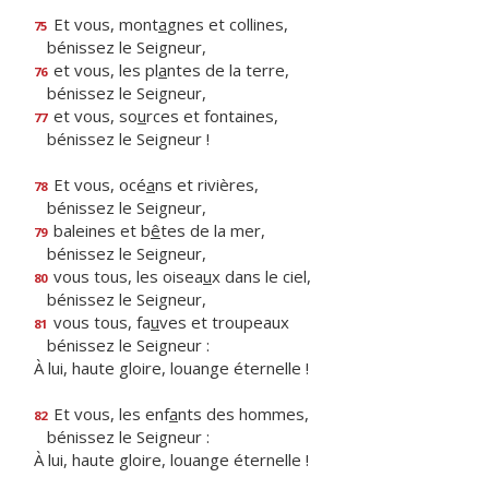
Et vous, mont
a
gnes et collines,
75
bénissez le Seigneur,
et vous, les pl
a
ntes de la terre,
76
bénissez le Seigneur,
et vous, so
u
rces et fontaines,
77
bénissez le Seigneur !
Et vous, océ
a
ns et rivières,
78
bénissez le Seigneur,
baleines et b
ê
tes de la mer,
79
bénissez le Seigneur,
vous tous, les oisea
u
x dans le ciel,
80
bénissez le Seigneur,
vous tous, fa
u
ves et troupeaux
81
bénissez le Seigneur :
À lui, haute gloire, louange éternelle !
Et vous, les enf
a
nts des hommes,
82
bénissez le Seigneur :
À lui, haute gloire, louange éternelle !