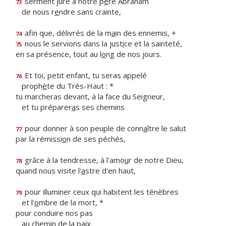
serment juré à notre p
è
re Abraham
73
de nous r
e
ndre sans crainte,
afin que, délivrés de la m
a
in des ennemis, +
74
nous le servions dans la just
i
ce et la sainteté,
75
en sa présence, tout au l
o
ng de nos jours.
Et toi, petit enfant, tu seras appelé
76
proph
è
te du Très-Haut : *
tu marcheras devant, à la face du Seigneur,
et tu préparer
a
s ses chemins
pour donner à son peuple de conn
a
ître le salut
77
par la rémissi
o
n de ses péchés,
grâce à la tendresse, à l'amo
u
r de notre Dieu,
78
quand nous visite l'
a
stre d'en haut,
pour illuminer ceux qui habitent les ténèbres
79
et l'
o
mbre de la mort, *
pour conduire nos pas
au chem
i
n de la paix.