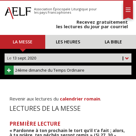
L'AELF
S'abonner
Association Épiscopale Liturgique
pour
les pays Francophones
Calendrier
Recevez gratuitement
Contact
les lectures du jour par courriel
LA MESSE
LES HEURES
LA BIBLE
Le
13 sept. 2020
|
24ème dimanche du Temps Ordinaire
Revenir aux lectures du
calendrier romain
.
LECTURES DE LA MESSE
PREMIÈRE LECTURE
« Pardonne à ton prochain le tort qu’il t’a fait ; alors,
à ta prière, tes péchés seront remis » (Si 27, 30 –