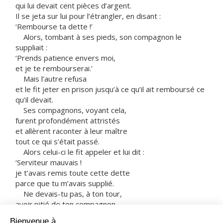
qui lui devait cent pièces d’argent.
Il se jeta sur lui pour l’étrangler, en disant :
‘Rembourse ta dette !’
Alors, tombant à ses pieds, son compagnon le
suppliait :
‘Prends patience envers moi,
et je te rembourserai.’
Mais l’autre refusa
et le fit jeter en prison jusqu’à ce qu’il ait remboursé ce
qu’il devait.
Ses compagnons, voyant cela,
furent profondément attristés
et allèrent raconter à leur maître
tout ce qui s’était passé.
Alors celui-ci le fit appeler et lui dit :
‘Serviteur mauvais !
je t’avais remis toute cette dette
parce que tu m’avais supplié.
Ne devais-tu pas, à ton tour,
avoir pitié de ton compagnon,
comme moi-même j’avais eu pitié de toi ?’