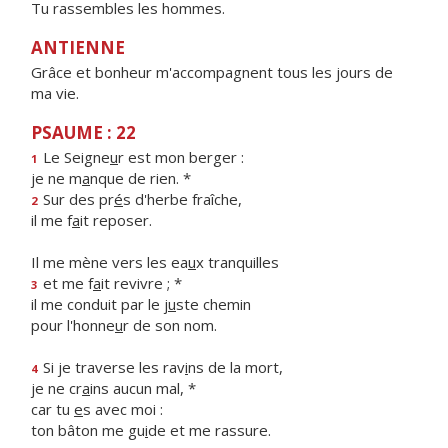
Tu rassembles les hommes.
ANTIENNE
Grâce et bonheur m'accompagnent tous les jours de
ma vie.
PSAUME : 22
Le Seigne
u
r est mon berger :
1
je ne m
a
nque de rien. *
Sur des pr
é
s d'herbe fraîche,
2
il me f
a
it reposer.
Il me mène vers les ea
u
x tranquilles
et me f
a
it revivre ; *
3
il me conduit par le j
u
ste chemin
pour l'honne
u
r de son nom.
Si je traverse les rav
i
ns de la mort,
4
je ne cr
a
ins aucun mal, *
car tu
e
s avec moi :
ton bâton me gu
i
de et me rassure.