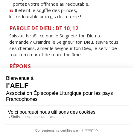
portez votre offr
a
nde au redoutable.
Il éteint le so
u
ffle des princes,
13
lui, redoutable aux r
o
is de la terre !
PAROLE DE DIEU : DT 10, 12
Sais-tu, Israël, ce que le Seigneur ton Dieu te
demande ? Craindre le Seigneur ton Dieu, suivre tous
ses chemins, aimer le Seigneur ton Dieu, le servir de
tout ton cœur et de toute ton âme.
RÉPONS
V/ De tout mon cœur, je te cherche, Seigneur ;
garde-moi de fuir tes volontés.
ORAISON
Dieu créateur et maître de toutes choses, regarde-
nous, et pour que nous ressentions l'effet de ton
amour, accorde-nous de te servir avec un cœur sans
partage.