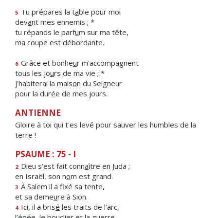
Tu prépares la t
a
ble pour moi
5
dev
a
nt mes ennemis ; *
tu répands le parf
u
m sur ma tête,
ma co
u
pe est débordante.
Grâce et bonhe
u
r m'accompagnent
6
tous les jo
u
rs de ma vie ; *
j'habiterai la mais
o
n du Seigneur
pour la dur
é
e de mes jours.
ANTIENNE
Gloire à toi qui t'es levé pour sauver les humbles de la
terre !
PSAUME : 75 - I
Dieu s’est fait conn
a
ître en Juda ;
2
en Israël, son n
o
m est grand.
À Salem il a fix
é
sa tente,
3
et sa deme
u
re à Sion.
Ici, il a bris
é
les traits de l’arc,
4
l’épée, le boucli
e
r et la guerre.