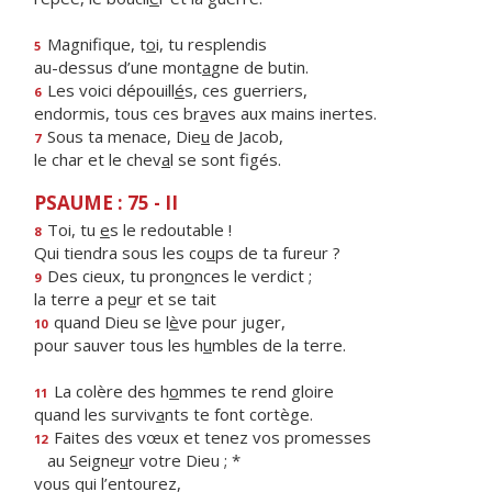
Magnifique, t
o
i, tu resplendis
5
au-dessus d’une mont
a
gne de butin.
Les voici dépouill
é
s, ces guerriers,
6
endormis, tous ces br
a
ves aux mains inertes.
Sous ta menace, Die
u
de Jacob,
7
le char et le chev
a
l se sont figés.
PSAUME : 75 - II
Toi, tu
e
s le redoutable !
8
Qui tiendra sous les co
u
ps de ta fureur ?
Des cieux, tu pron
o
nces le verdict ;
9
la terre a pe
u
r et se tait
quand Dieu se l
è
ve pour juger,
10
pour sauver tous les h
u
mbles de la terre.
La colère des h
o
mmes te rend gloire
11
quand les surviv
a
nts te font cortège.
Faites des vœux et tenez vos promesses
12
au Seigne
u
r votre Dieu ; *
vous qui l’entourez,