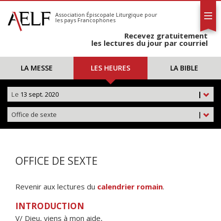
L'AELF
S'abonner
Association Épiscopale Liturgique
pour
les pays Francophones
Calendrier
Recevez gratuitement
Contact
les lectures du jour par courriel
LA MESSE
LES HEURES
LA BIBLE
Le
13 sept. 2020
|
Office de sexte
|
OFFICE DE SEXTE
Revenir aux lectures du
calendrier romain
.
INTRODUCTION
V/ Dieu, viens à mon aide,